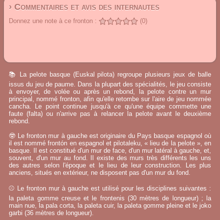
› Commentaires et avis des internautes
Donnez une note à ce fronton :
(0)
📚 La pelote basque (Euskal pilota) regroupe plusieurs jeux de balle
issus du jeu de paume. Dans la plupart des spécialités, le jeu consiste
à envoyer, de volée ou après un rebond, la pelote contre un mur
principal, nommé fronton, afin qu'elle retombe sur l'aire de jeu nommée
cancha. Le point continue jusqu'à ce qu'une équipe commette une
faute (falta) ou n'arrive pas à relancer la pelote avant le deuxième
rebond.
🤓 Le fronton mur à gauche est originaire du Pays basque espagnol où
il est nommé frontón en espagnol et pilotaleku, « lieu de la pelote », en
basque. Il est constitué d'un mur de face, d'un mur latéral à gauche, et,
souvent, d'un mur au fond. Il existe des murs très différents les uns
des autres selon l'époque et le lieu de leur construction. Les plus
anciens, situés en extérieur, ne disposent pas d'un mur du fond.
⚾ Le fronton mur à gauche est utilisé pour les disciplines suivantes :
la paleta gomme creuse et le frontenis (30 mètres de longueur) ; la
main nue, la pala corta, la paleta cuir, la paleta gomme pleine et le joko
garbi (36 mètres de longueur).