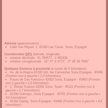
Adresse
(approximative) :
Calle San Miguel, 2, 42190 Las Casas, Soria, Espagne
Coordonnées
GPS
(latitude, longitude) :
notation décimale
:
41.784577, -2.482436
notation sexagésimale
:
41° 47' 4.4772", -2° 28' 56.7696"
Quelques frontons à proximité
(à moins de 5 kilomèters)
Av. de la Alegría 42190 Urb. las Camaretas Soria Espagne - #3466
(
Fronton mur à gauche • 2,0 kilomètres
)
Paseo de San Francisco 42003 Soria, Espagne - #3463
(
Fronton
mur à gauche • 2,6 kilomètres
)
C. Monte Toranzo 42004 Soria, Spain - #5111
(
Fronton mur à
gauche • 2,7 kilomètres
)
42190 Golmayo, Soria Espagne - #3701
(
Fronton mur à gauche •
4,0 kilomètres
)
42162 Garray, Soria Espagne - #3496
(
Fronton mur à gauche • 4,6
kilomètres
)