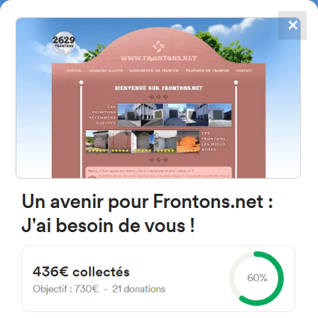
✕
4867
frontons
FRONTONS.NET
RECHERCHER UN FRONTON
PROPOSER UN FRONTON
42190 Las Casas, Soria
Espagne
Calle San Miguel 2
#3495