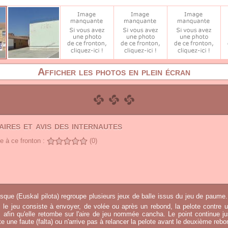
Afficher les photos en plein écran
ires et avis des internautes
 à ce fronton :
(0)
sque (Euskal pilota) regroupe plusieurs jeux de balle issus du jeu de paume.
, le jeu consiste à envoyer, de volée ou après un rebond, la pelote contre u
afin qu'elle retombe sur l'aire de jeu nommée cancha. Le point continue j
 une faute (falta) ou n'arrive pas à relancer la pelote avant le deuxième rebo