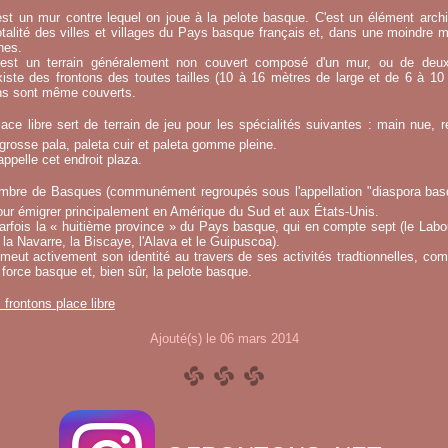
st un mur contre lequel on joue à la pelote basque. C'est un élément archi
otalité des villes et villages du Pays basque français et, dans une moindre 
hes.
e est un terrain généralement non couvert composé d'un mur, ou de deu
existe des frontons des toutes tailles (10 à 16 mètres de large et de 6 à 1
ins sont même couverts.
ace libre sert de terrain de jeu pour les spécialités suivantes : main nue, re
 grosse pala, paleta cuir et paleta gomme pleine.
ppelle cet endroit plaza.
mbre de Basques (communément regroupés sous l'appellation "diaspora basqu
ur émigrer principalement en Amérique du Sud et aux États-Unis.
fois la « huitième province » du Pays basque, qui en compte sept (le Labou
la Navarre, la Biscaye, l'Alava et le Guipuscoa).
meut activement son identité au travers de ses activités tradtionnelles, co
 force basque et, bien sûr, la pelote basque.
s frontons place libre
Ajouté(s) le 06 mars 2014