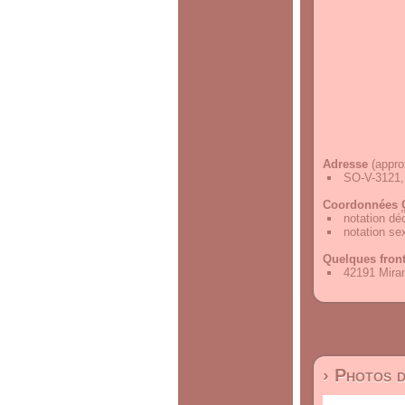
Adresse
(appro
SO-V-3121,
Coordonnées
notation d
notation s
Quelques fron
42191 Miran
› Photos 