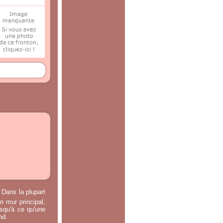
 Dans la plupart
n mur principal,
usqu'à ce qu'une
nd.