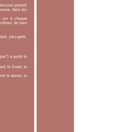
tectural présent
mesure, dans les
x (un à chaque
0 mètres de haut
bot, joko-garbi,
e") a quitté le
rd, la Soule, la
mme la danse, la