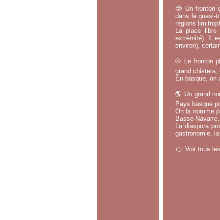
🤓 Un fronton e
dans la quasi-t
régions limitrop
La place libr
extrémité). Il 
environ), certa
⚾ Le fronton pl
grand chistera,
En basque, on a
🌎 Un grand no
Pays basque po
On la nomme par
Basse-Navarre, 
La diaspora pro
gastronomie, la
👉
Voir tous le