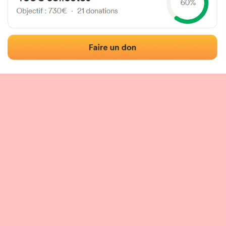
Fronton place libre
Localisation
Photos
Commentaires et avis
|
|
tion du fronton