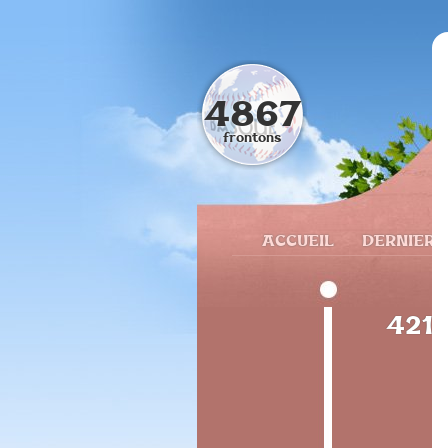
4867
frontons
ACCUEIL
DERNIERS
4219