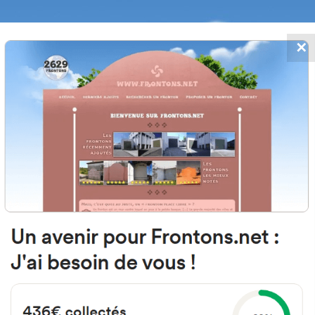
✕
FRONTONS.NET
 AJOUTS
RECHERCHER UN FRONTON
PROPOSER U
1 Tardajos de Duero, Province de 
Espagne
SO-V-3121
#943