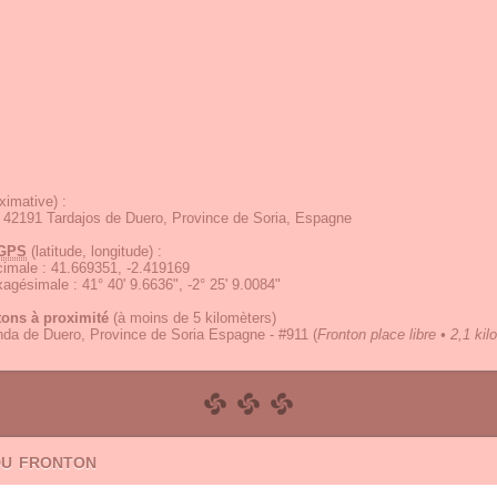
ximative) :
 42191 Tardajos de Duero, Province de Soria, Espagne
GPS
(latitude, longitude) :
écimale
:
41.669351, -2.419169
exagésimale
:
41° 40' 9.6636", -2° 25' 9.0084"
tons à proximité
(à moins de 5 kilomèters)
da de Duero, Province de Soria Espagne - #911
(
Fronton place libre • 2,1 ki
du fronton