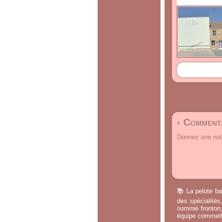
› Commenta
Donnez une note
📚 La pelote ba
des spécialités
nommé fronton, 
équipe commette