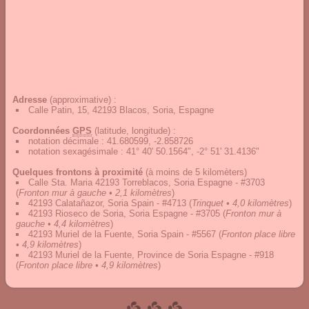
Adresse
(approximative) :
Calle Patin, 15, 42193 Blacos, Soria, Espagne
Coordonnées
GPS
(latitude, longitude) :
notation décimale
:
41.680599, -2.858726
notation sexagésimale
:
41° 40' 50.1564", -2° 51' 31.4136"
Quelques frontons à proximité
(à moins de 5 kilomèters)
Calle Sta. Maria 42193 Torreblacos, Soria Espagne - #3703
(
Fronton mur à gauche • 2,1 kilomètres
)
42193 Calatañazor, Soria Spain - #4713
(
Trinquet • 4,0 kilomètres
)
42193 Rioseco de Soria, Soria Espagne - #3705
(
Fronton mur à
gauche • 4,4 kilomètres
)
42193 Muriel de la Fuente, Soria Spain - #5567
(
Fronton place libre
• 4,9 kilomètres
)
42193 Muriel de la Fuente, Province de Soria Espagne - #918
(
Fronton place libre • 4,9 kilomètres
)