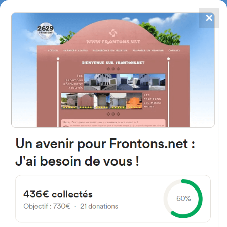
✕
4867
frontons
FRONTONS.NET
RECHERCHER UN FRONTON
PROPOSER UN FRONTON
42193 Blacos, Soria Espagne
Calle Patin 15
#3702
Fronton mur à gauche