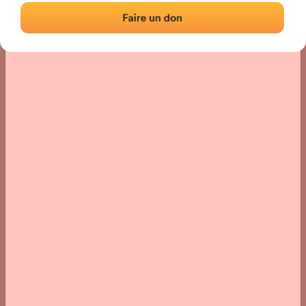
Localisation
Photos
Commentaires et avis
|
|
› Localisation du fronton