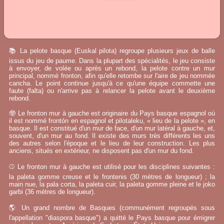
📚 La pelote basque (Euskal pilota) regroupe plusieurs jeux de balle
issus du jeu de paume. Dans la plupart des spécialités, le jeu consiste
à envoyer, de volée ou après un rebond, la pelote contre un mur
principal, nommé fronton, afin qu'elle retombe sur l'aire de jeu nommée
cancha. Le point continue jusqu'à ce qu'une équipe commette une
faute (falta) ou n'arrive pas à relancer la pelote avant le deuxième
rebond.
🤓 Le fronton mur à gauche est originaire du Pays basque espagnol où
il est nommé frontón en espagnol et pilotaleku, « lieu de la pelote », en
basque. Il est constitué d'un mur de face, d'un mur latéral à gauche, et,
souvent, d'un mur au fond. Il existe des murs très différents les uns
des autres selon l'époque et le lieu de leur construction. Les plus
anciens, situés en extérieur, ne disposent pas d'un mur du fond.
⚾ Le fronton mur à gauche est utilisé pour les disciplines suivantes :
la paleta gomme creuse et le frontenis (30 mètres de longueur) ; la
main nue, la pala corta, la paleta cuir, la paleta gomme pleine et le joko
garbi (36 mètres de longueur).
🌎 Un grand nombre de Basques (communément regroupés sous
l'appellation "diaspora basque") a quitté le Pays basque pour émigrer