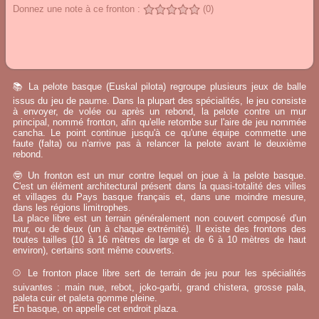
Donnez une note à ce fronton :
(0)
📚 La pelote basque (Euskal pilota) regroupe plusieurs jeux de balle
issus du jeu de paume. Dans la plupart des spécialités, le jeu consiste
à envoyer, de volée ou après un rebond, la pelote contre un mur
principal, nommé fronton, afin qu'elle retombe sur l'aire de jeu nommée
cancha. Le point continue jusqu'à ce qu'une équipe commette une
faute (falta) ou n'arrive pas à relancer la pelote avant le deuxième
rebond.
🤓 Un fronton est un mur contre lequel on joue à la pelote basque.
C'est un élément architectural présent dans la quasi-totalité des villes
et villages du Pays basque français et, dans une moindre mesure,
dans les régions limitrophes.
La place libre est un terrain généralement non couvert composé d'un
mur, ou de deux (un à chaque extrémité). Il existe des frontons des
toutes tailles (10 à 16 mètres de large et de 6 à 10 mètres de haut
environ), certains sont même couverts.
⚾ Le fronton place libre sert de terrain de jeu pour les spécialités
suivantes : main nue, rebot, joko-garbi, grand chistera, grosse pala,
paleta cuir et paleta gomme pleine.
En basque, on appelle cet endroit plaza.