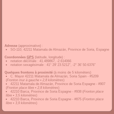
Adresse
(approximative) :
SO-110, 42211 Matamala de Almazán, Province de Soria, Espagne
Coordonnées
GPS
(latitude, longitude) :
notation décimale
:
41.489867, -2.614066
notation sexagésimale
:
41° 29' 23.5212", -2° 36' 50.6376"
Quelques frontons à proximité
(à moins de 5 kilomèters)
C. Mayor 42211 Matamala de Almazán, Soria Spain - #5209
(
Fronton mur à gauche • 2,8 kilomètres
)
42211 Matamala de Almazán, Province de Soria Espagne - #907
(
Fronton place libre • 2,8 kilomètres
)
42210 Barca, Province de Soria Espagne - #938
(
Fronton place
libre • 3,5 kilomètres
)
42210 Barca, Province de Soria Espagne - #875
(
Fronton place
libre • 3,9 kilomètres
)