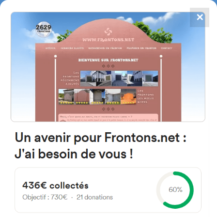
✕
4867
frontons
FRONTONS.NET
RECHERCHER UN FRONTON
PROPOSER UN FRONTON
42211 Matamala de Almazán,
Province de Soria Espagne
SO-110
#908