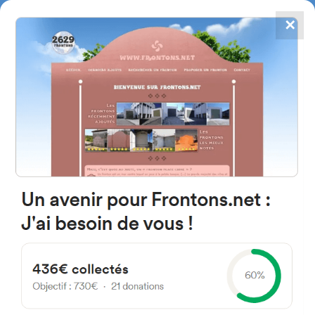
✕
4867
frontons
FRONTONS.NET
RECHERCHER UN FRONTON
PROPOSER UN FRONTON
42216 Adradas, Province de
Soria Espagne
SO-P-4055
#924