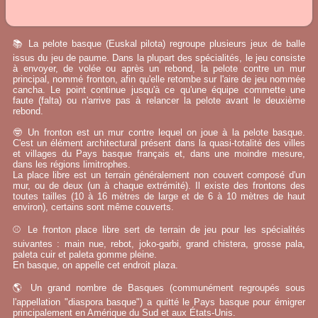
📚 La pelote basque (Euskal pilota) regroupe plusieurs jeux de balle
issus du jeu de paume. Dans la plupart des spécialités, le jeu consiste
à envoyer, de volée ou après un rebond, la pelote contre un mur
principal, nommé fronton, afin qu'elle retombe sur l'aire de jeu nommée
cancha. Le point continue jusqu'à ce qu'une équipe commette une
faute (falta) ou n'arrive pas à relancer la pelote avant le deuxième
rebond.
🤓 Un fronton est un mur contre lequel on joue à la pelote basque.
C'est un élément architectural présent dans la quasi-totalité des villes
et villages du Pays basque français et, dans une moindre mesure,
dans les régions limitrophes.
La place libre est un terrain généralement non couvert composé d'un
mur, ou de deux (un à chaque extrémité). Il existe des frontons des
toutes tailles (10 à 16 mètres de large et de 6 à 10 mètres de haut
environ), certains sont même couverts.
⚾ Le fronton place libre sert de terrain de jeu pour les spécialités
suivantes : main nue, rebot, joko-garbi, grand chistera, grosse pala,
paleta cuir et paleta gomme pleine.
En basque, on appelle cet endroit plaza.
🌎 Un grand nombre de Basques (communément regroupés sous
l'appellation "diaspora basque") a quitté le Pays basque pour émigrer
principalement en Amérique du Sud et aux États-Unis.