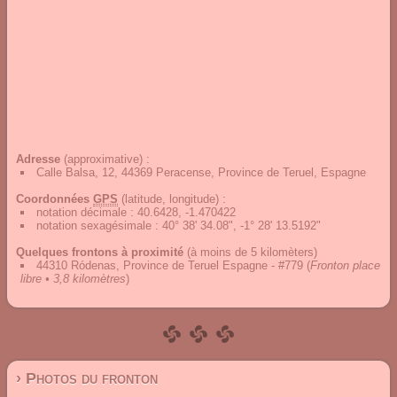
Adresse
(approximative) :
Calle Balsa, 12, 44369 Peracense, Province de Teruel, Espagne
Coordonnées
GPS
(latitude, longitude) :
notation décimale
:
40.6428, -1.470422
notation sexagésimale
:
40° 38' 34.08", -1° 28' 13.5192"
Quelques frontons à proximité
(à moins de 5 kilomèters)
44310 Ródenas, Province de Teruel Espagne - #779
(
Fronton place
libre • 3,8 kilomètres
)
› Photos du fronton