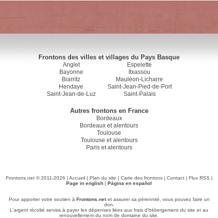
Frontons des villes et villages du Pays Basque
Anglet
Espelette
Bayonne
Itxassou
Biarritz
Mauléon-Licharre
Hendaye
Saint-Jean-Pied-de-Port
Saint-Jean-de-Luz
Saint-Palais
Autres frontons en France
Bordeaux
Bordeaux et alentours
Toulouse
Toulouse et alentours
Paris et alentours
Frontons.net © 2011-2026 |
Accueil
|
Plan du site
|
Carte des frontons
|
Contact
|
Flux RSS
|
Page in english
|
Página en español
Pour apporter votre soutien à
Frontons.net
et assurer sa pérennité, vous pouvez faire un
don.
L'argent récolté servira à payer les dépenses liées aux frais d'hébergement du site et au
renouvellement du nom de domaine du site.