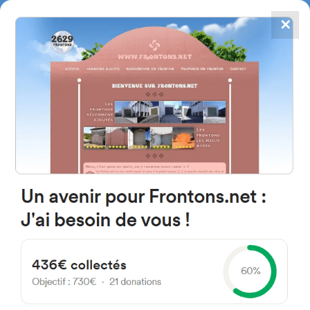
✕
4867
frontons
FRONTONS.NET
RECHERCHER UN FRONTON
PROPOSER UN FRONTON
44369 Peracense, Province de
Teruel Espagne
Calle Balsa 12
#473