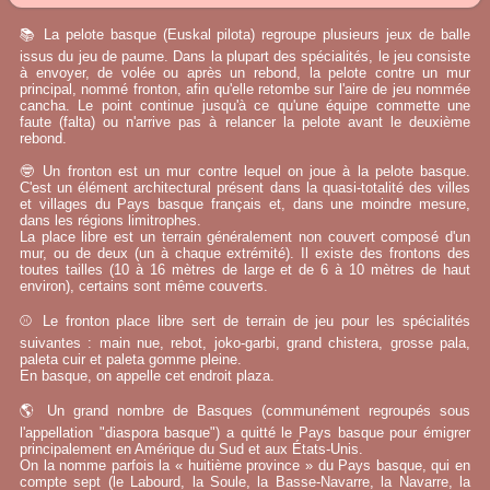
📚 La pelote basque (Euskal pilota) regroupe plusieurs jeux de balle
issus du jeu de paume. Dans la plupart des spécialités, le jeu consiste
à envoyer, de volée ou après un rebond, la pelote contre un mur
principal, nommé fronton, afin qu'elle retombe sur l'aire de jeu nommée
cancha. Le point continue jusqu'à ce qu'une équipe commette une
faute (falta) ou n'arrive pas à relancer la pelote avant le deuxième
rebond.
🤓 Un fronton est un mur contre lequel on joue à la pelote basque.
C'est un élément architectural présent dans la quasi-totalité des villes
et villages du Pays basque français et, dans une moindre mesure,
dans les régions limitrophes.
La place libre est un terrain généralement non couvert composé d'un
mur, ou de deux (un à chaque extrémité). Il existe des frontons des
toutes tailles (10 à 16 mètres de large et de 6 à 10 mètres de haut
environ), certains sont même couverts.
⚾ Le fronton place libre sert de terrain de jeu pour les spécialités
suivantes : main nue, rebot, joko-garbi, grand chistera, grosse pala,
paleta cuir et paleta gomme pleine.
En basque, on appelle cet endroit plaza.
🌎 Un grand nombre de Basques (communément regroupés sous
l'appellation "diaspora basque") a quitté le Pays basque pour émigrer
principalement en Amérique du Sud et aux États-Unis.
On la nomme parfois la « huitième province » du Pays basque, qui en
compte sept (le Labourd, la Soule, la Basse-Navarre, la Navarre, la