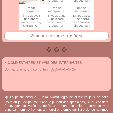
Afficher les photos en plein écran
› Commentaires et avis des internautes
Donnez une note à ce fronton :
(0)
📚 La pelote basque (Euskal pilota) regroupe plusieurs jeux de balle
issus du jeu de paume. Dans la plupart des spécialités, le jeu consiste
à envoyer, de volée ou après un rebond, la pelote contre un mur
principal, nommé fronton, afin qu'elle retombe sur l'aire de jeu nommée