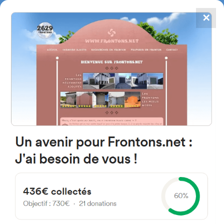
✕
4867
frontons
FRONTONS.NET
RECHERCHER UN FRONTON
PROPOSER UN FRONTON
44480 Teruel Spain
Avenida Aniceto y Angel 29
#4314
Fronton mur à gauche