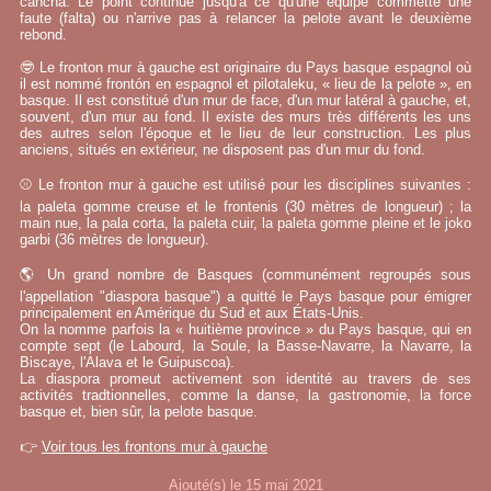
cancha. Le point continue jusqu'à ce qu'une équipe commette une
faute (falta) ou n'arrive pas à relancer la pelote avant le deuxième
rebond.
🤓 Le fronton mur à gauche est originaire du Pays basque espagnol où
il est nommé frontón en espagnol et pilotaleku, « lieu de la pelote », en
basque. Il est constitué d'un mur de face, d'un mur latéral à gauche, et,
souvent, d'un mur au fond. Il existe des murs très différents les uns
des autres selon l'époque et le lieu de leur construction. Les plus
anciens, situés en extérieur, ne disposent pas d'un mur du fond.
⚾ Le fronton mur à gauche est utilisé pour les disciplines suivantes :
la paleta gomme creuse et le frontenis (30 mètres de longueur) ; la
main nue, la pala corta, la paleta cuir, la paleta gomme pleine et le joko
garbi (36 mètres de longueur).
🌎 Un grand nombre de Basques (communément regroupés sous
l'appellation "diaspora basque") a quitté le Pays basque pour émigrer
principalement en Amérique du Sud et aux États-Unis.
On la nomme parfois la « huitième province » du Pays basque, qui en
compte sept (le Labourd, la Soule, la Basse-Navarre, la Navarre, la
Biscaye, l'Alava et le Guipuscoa).
La diaspora promeut activement son identité au travers de ses
activités tradtionnelles, comme la danse, la gastronomie, la force
basque et, bien sûr, la pelote basque.
👉
Voir tous les frontons mur à gauche
Ajouté(s) le 15 mai 2021