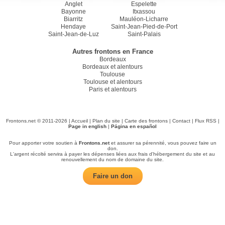
Anglet
Espelette
Bayonne
Itxassou
Biarritz
Mauléon-Licharre
Hendaye
Saint-Jean-Pied-de-Port
Saint-Jean-de-Luz
Saint-Palais
Autres frontons en France
Bordeaux
Bordeaux et alentours
Toulouse
Toulouse et alentours
Paris et alentours
Frontons.net © 2011-2026 |
Accueil
|
Plan du site
|
Carte des frontons
|
Contact
|
Flux RSS
|
Page in english
|
Página en español
Pour apporter votre soutien à
Frontons.net
et assurer sa pérennité, vous pouvez faire un
don.
L'argent récolté servira à payer les dépenses liées aux frais d'hébergement du site et au
renouvellement du nom de domaine du site.
Faire un don