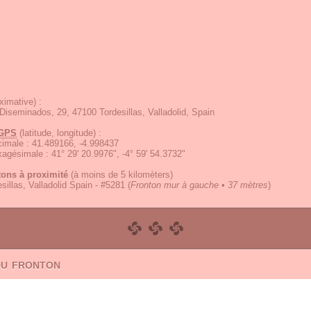
ximative) :
 Diseminados, 29, 47100 Tordesillas, Valladolid, Spain
GPS
(latitude, longitude) :
écimale
:
41.489166, -4.998437
exagésimale
:
41° 29' 20.9976", -4° 59' 54.3732"
tons à proximité
(à moins de 5 kilomèters)
sillas, Valladolid Spain - #5281
(
Fronton mur à gauche • 37 mètres
)
du fronton