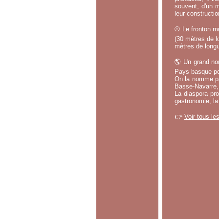
souvent, d'un m
leur constructi
⚾ Le fronton mu
(30 mètres de lo
mètres de longu
🌎 Un grand no
Pays basque po
On la nomme par
Basse-Navarre, 
La diaspora pro
gastronomie, la
👉
Voir tous le