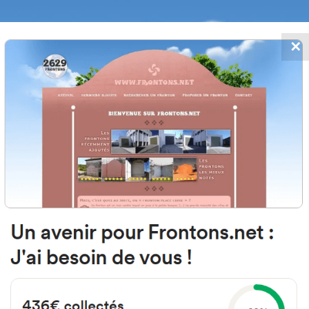
✕
FRONTONS.NET
 AJOUTS
RECHERCHER UN FRONTON
PROPOSER U
47100 Tordesillas, Valladolid Spai
Extrarradio Diseminados 29
#5279
Fronton mur à gauche