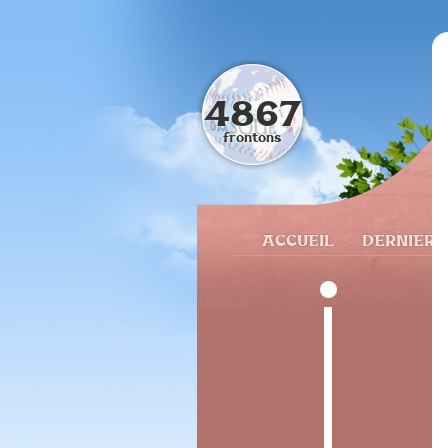
4867
frontons
ACCUEIL
DERNIERS