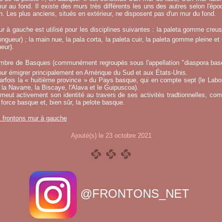
ur au fond. Il existe des murs très différents les uns des autres selon l'époq
on. Les plus anciens, situés en extérieur, ne disposent pas d'un mur du fond.
r à gauche est utilisé pour les disciplines suivantes : la paleta gomme creuse
ngueur) ; la main nue, la pala corta, la paleta cuir, la paleta gomme pleine et 
eur).
mbre de Basques (communément regroupés sous l'appellation "diaspora basqu
ur émigrer principalement en Amérique du Sud et aux États-Unis.
fois la « huitième province » du Pays basque, qui en compte sept (le Labou
la Navarre, la Biscaye, l'Alava et le Guipuscoa).
meut activement son identité au travers de ses activités tradtionnelles, co
 force basque et, bien sûr, la pelote basque.
s frontons mur à gauche
Ajouté(s) le 23 octobre 2021
@FRONTONS_NET