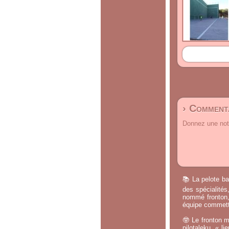
› Commenta
Donnez une note
📚 La pelote ba
des spécialités
nommé fronton, 
équipe commette
🤓 Le fronton m
pilotaleku, « li