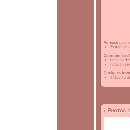
Adresse
(appro
Extrarradio
Coordonnées
notation d
notation s
Quelques fron
47100 Torde
› Photos 