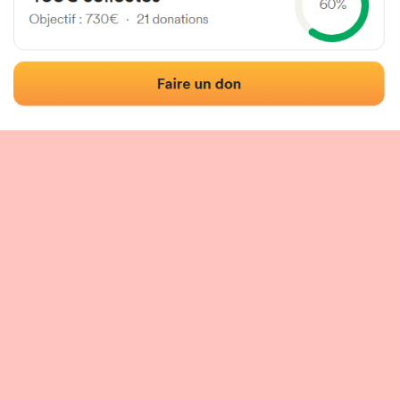
Localisation
Photos
Commentaires et avis
|
|
tion du fronton