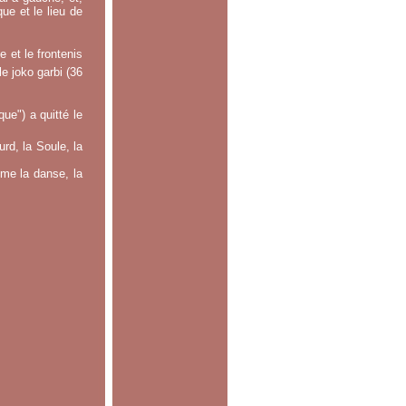
ue et le lieu de
 et le frontenis
le joko garbi (36
e") a quitté le
rd, la Soule, la
mme la danse, la