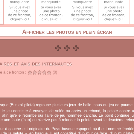
Afficher les photos en plein écran
ires et avis des internautes
 à ce fronton :
(0)
sque (Euskal pilota) regroupe plusieurs jeux de balle issus du jeu de paume.
, le jeu consiste à envoyer, de volée ou après un rebond, la pelote contre u
afin qu'elle retombe sur l'aire de jeu nommée cancha. Le point continue j
 une faute (falta) ou n'arrive pas à relancer la pelote avant le deuxième rebo
ur à gauche est originaire du Pays basque espagnol où il est nommé frontó
eu de la pelote », en basque. Il est constitué d'un mur de face, d'un mur laté