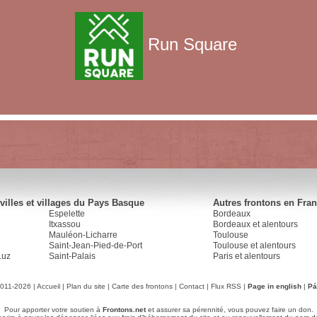
Run Square
villes et villages du Pays Basque
Autres frontons en Fra
Espelette
Bordeaux
Itxassou
Bordeaux et alentours
Mauléon-Licharre
Toulouse
Saint-Jean-Pied-de-Port
Toulouse et alentours
Luz
Saint-Palais
Paris et alentours
2011-2026 |
Accueil
|
Plan du site
|
Carte des frontons
|
Contact
|
Flux RSS
|
Page in english
|
Pá
Pour apporter votre soutien à
Frontons.net
et assurer sa pérennité, vous pouvez faire un don.