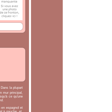
 Dans la plupart
n mur principal,
usqu'à ce qu'une
nd.
n en espagnol et
ral à gauche, et,