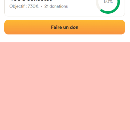
Localisation
Photos
Commentaires et avis
|
|
tion du fronton