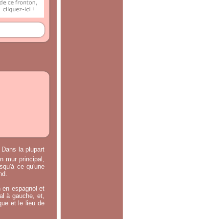
 Dans la plupart
n mur principal,
usqu'à ce qu'une
nd.
n en espagnol et
ral à gauche, et,
ue et le lieu de