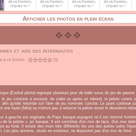
Afficher les photos en plein écran
ires et avis des internautes
 à ce fronton :
(0)
sque (Euskal pilota) regroupe plusieurs jeux de balle issus du jeu de paume.
, le jeu consiste à envoyer, de volée ou après un rebond, la pelote contre u
afin qu'elle retombe sur l'aire de jeu nommée cancha. Le point continue j
 une faute (falta) ou n'arrive pas à relancer la pelote avant le deuxième rebo
ur à gauche est originaire du Pays basque espagnol où il est nommé frontó
eu de la pelote », en basque. Il est constitué d'un mur de face, d'un mur laté
ur au fond. Il existe des murs très différents les uns des autres selon l'époq
on. Les plus anciens, situés en extérieur, ne disposent pas d'un mur du fond.