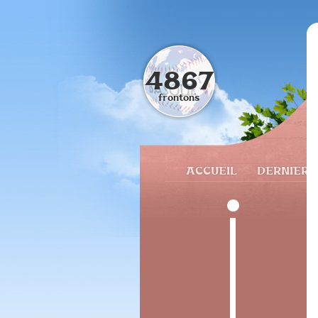
4867
frontons
ACCUEIL
DERNIERS