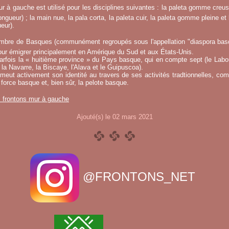
r à gauche est utilisé pour les disciplines suivantes : la paleta gomme creuse
ngueur) ; la main nue, la pala corta, la paleta cuir, la paleta gomme pleine et 
eur).
mbre de Basques (communément regroupés sous l'appellation "diaspora basqu
ur émigrer principalement en Amérique du Sud et aux États-Unis.
fois la « huitième province » du Pays basque, qui en compte sept (le Labou
la Navarre, la Biscaye, l'Alava et le Guipuscoa).
meut activement son identité au travers de ses activités tradtionnelles, co
 force basque et, bien sûr, la pelote basque.
s frontons mur à gauche
Ajouté(s) le 02 mars 2021
@FRONTONS_NET