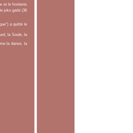
 et le frontenis
le joko garbi (36
e") a quitté le
rd, la Soule, la
mme la danse, la