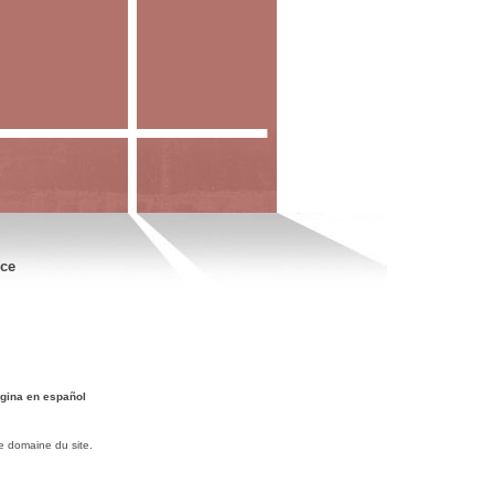
nce
gina en español
e domaine du site.