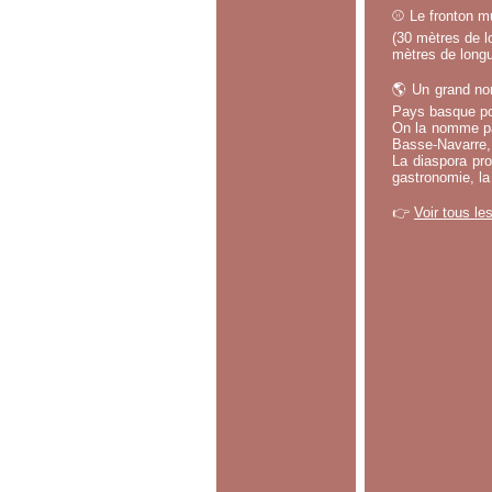
⚾ Le fronton mu
(30 mètres de lo
mètres de longu
🌎 Un grand no
Pays basque po
On la nomme par
Basse-Navarre, 
La diaspora pro
gastronomie, la
👉
Voir tous le