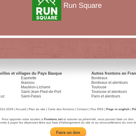
Run Square
villes et villages du Pays Basque
Autres frontons en Fra
Espelette
Bordeaux
Itxassou
Bordeaux et alentours
Mauléon-Licharre
Toulouse
Saint-Jean-Pied-de-Port
Toulouse et alentours
Luz
Saint-Palais
Paris et alentours
2011-2026 |
Accueil
|
Plan du site
|
Carte des frontons
|
Contact
|
Flux RSS
|
Page in english
|
Pá
Pour apporter votre soutien à
Frontons.net
et assurer sa pérennité, vous pouvez faire un don.
servira à payer les dépenses liées aux frais d'hébergement du site et au renouvellement du nom d
Faire un don