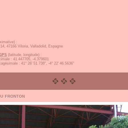
ximative) :
 14, 47166 Viloria, Valladolid, Espagne
GPS
(latitude, longitude) :
écimale
:
41.447705, -4.379601
exagésimale
:
41° 26' 51.738", -4° 22' 46.5636"
du fronton