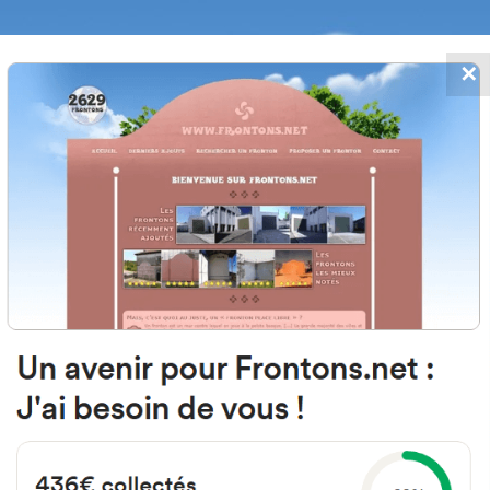
✕
FRONTONS.NET
 AJOUTS
RECHERCHER UN FRONTON
PROPOSER U
47166 Viloria, Valladolid Espagne
Calle Mina 14
#3739
Fronton mur à gauche