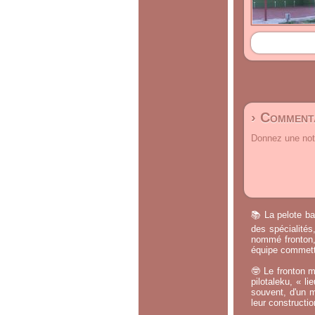
› Commenta
Donnez une note
📚 La pelote ba
des spécialités
nommé fronton, 
équipe commette
🤓 Le fronton m
pilotaleku, « li
souvent, d'un m
leur constructi