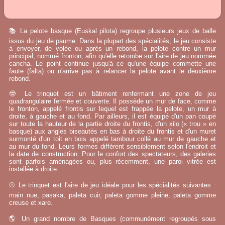
📚 La pelote basque (Euskal pilota) regroupe plusieurs jeux de balle
issus du jeu de paume. Dans la plupart des spécialités, le jeu consiste
à envoyer, de volée ou après un rebond, la pelote contre un mur
principal, nommé fronton, afin qu'elle retombe sur l'aire de jeu nommée
cancha. Le point continue jusqu'à ce qu'une équipe commette une
faute (falta) ou n'arrive pas à relancer la pelote avant le deuxième
rebond.
🤓 Le trinquet est un bâtiment renfermant une zone de jeu
quadrangulaire fermée et couverte. Il possède un mur de face, comme
le fronton, appelé frontis sur lequel est frappée la pelote, un mur à
droite, à gauche et au fond. Par ailleurs, il est équipé d'un pan coupé
sur toute la hauteur de la partie droite du frontis, d'un xilo (« trou » en
basque) aux angles biseautés en bas à droite du frontis et d'un muret
surmonté d'un toit en bois appelé tambour collé au mur de gauche et
au mur du fond. Leurs formes diffèrent sensiblement selon l'endroit et
la date de construction. Pour le confort des spectateurs, des galeries
sont parfois aménagées ou, plus récemment, une paroi vitrée est
installée à droite.
⚾ Le trinquet est l'aire de jeu idéale pour les spécialités suivantes :
main nue, pasaka, paleta cuir, paleta gomme pleine, paleta gomme
creuse et xare.
🌎 Un grand nombre de Basques (communément regroupés sous