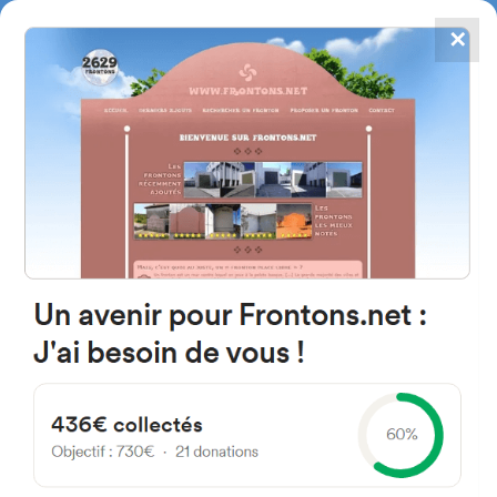
✕
4867
frontons
FRONTONS.NET
RECHERCHER UN FRONTON
PROPOSER UN FRONTON
47318 Mélida, Valladolid
Espagne
Calle Santa Isabel 17
#3523