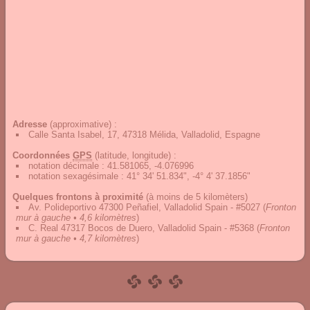
Adresse
(approximative) :
Calle Santa Isabel, 17, 47318 Mélida, Valladolid, Espagne
Coordonnées
GPS
(latitude, longitude) :
notation décimale
:
41.581065, -4.076996
notation sexagésimale
:
41° 34' 51.834", -4° 4' 37.1856"
Quelques frontons à proximité
(à moins de 5 kilomèters)
Av. Polideportivo 47300 Peñafiel, Valladolid Spain - #5027
(
Fronton
mur à gauche • 4,6 kilomètres
)
C. Real 47317 Bocos de Duero, Valladolid Spain - #5368
(
Fronton
mur à gauche • 4,7 kilomètres
)