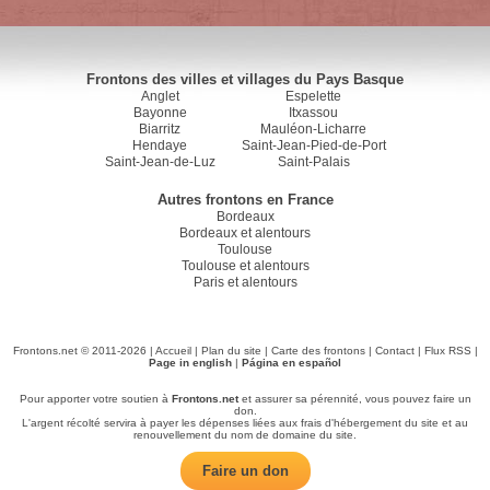
Frontons des villes et villages du Pays Basque
Anglet
Espelette
Bayonne
Itxassou
Biarritz
Mauléon-Licharre
Hendaye
Saint-Jean-Pied-de-Port
Saint-Jean-de-Luz
Saint-Palais
Autres frontons en France
Bordeaux
Bordeaux et alentours
Toulouse
Toulouse et alentours
Paris et alentours
Frontons.net © 2011-2026 |
Accueil
|
Plan du site
|
Carte des frontons
|
Contact
|
Flux RSS
|
Page in english
|
Página en español
Pour apporter votre soutien à
Frontons.net
et assurer sa pérennité, vous pouvez faire un
don.
L'argent récolté servira à payer les dépenses liées aux frais d'hébergement du site et au
renouvellement du nom de domaine du site.
Faire un don