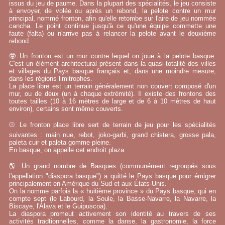
issus du jeu de paume. Dans la plupart des spécialités, le jeu consiste
à envoyer, de volée ou après un rebond, la pelote contre un mur
principal, nommé fronton, afin qu'elle retombe sur l'aire de jeu nommée
cancha. Le point continue jusqu'à ce qu'une équipe commette une
faute (falta) ou n'arrive pas à relancer la pelote avant le deuxième
rebond.
🤓 Un fronton est un mur contre lequel on joue à la pelote basque.
C'est un élément architectural présent dans la quasi-totalité des villes
et villages du Pays basque français et, dans une moindre mesure,
dans les régions limitrophes.
La place libre est un terrain généralement non couvert composé d'un
mur, ou de deux (un à chaque extrémité). Il existe des frontons des
toutes tailles (10 à 16 mètres de large et de 6 à 10 mètres de haut
environ), certains sont même couverts.
⚾ Le fronton place libre sert de terrain de jeu pour les spécialités
suivantes : main nue, rebot, joko-garbi, grand chistera, grosse pala,
paleta cuir et paleta gomme pleine.
En basque, on appelle cet endroit plaza.
🌎 Un grand nombre de Basques (communément regroupés sous
l'appellation "diaspora basque") a quitté le Pays basque pour émigrer
principalement en Amérique du Sud et aux États-Unis.
On la nomme parfois la « huitième province » du Pays basque, qui en
compte sept (le Labourd, la Soule, la Basse-Navarre, la Navarre, la
Biscaye, l'Alava et le Guipuscoa).
La diaspora promeut activement son identité au travers de ses
activités tradtionnelles, comme la danse, la gastronomie, la force