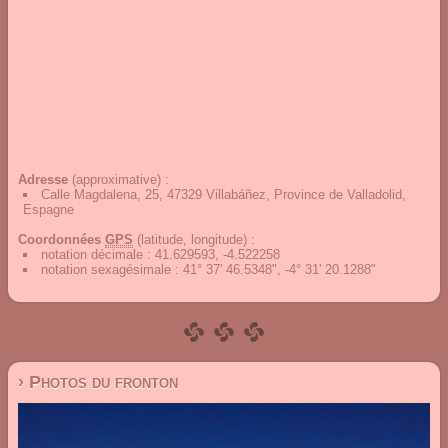
Adresse
(approximative) :
Calle Magdalena, 25, 47329 Villabáñez, Province de Valladolid,
Espagne
Coordonnées
GPS
(latitude, longitude) :
notation décimale
:
41.629593, -4.522258
notation sexagésimale
:
41° 37' 46.5348", -4° 31' 20.1288"
› Photos du fronton