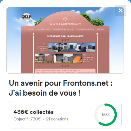
✕
4867
frontons
FRONTONS.NET
RECHERCHER UN FRONTON
PROPOSER UN FRONTON
47329 Villabáñez, Province de
Valladolid Espagne
Calle Magdalena 25
#847