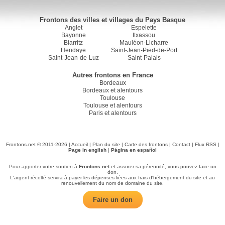
Frontons des villes et villages du Pays Basque
Anglet
Espelette
Bayonne
Itxassou
Biarritz
Mauléon-Licharre
Hendaye
Saint-Jean-Pied-de-Port
Saint-Jean-de-Luz
Saint-Palais
Autres frontons en France
Bordeaux
Bordeaux et alentours
Toulouse
Toulouse et alentours
Paris et alentours
Frontons.net © 2011-2026 |
Accueil
|
Plan du site
|
Carte des frontons
|
Contact
|
Flux RSS
|
Page in english
|
Página en español
Pour apporter votre soutien à
Frontons.net
et assurer sa pérennité, vous pouvez faire un
don.
L'argent récolté servira à payer les dépenses liées aux frais d'hébergement du site et au
renouvellement du nom de domaine du site.
Faire un don