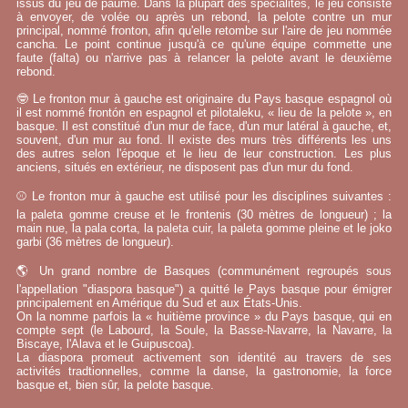
issus du jeu de paume. Dans la plupart des spécialités, le jeu consiste
à envoyer, de volée ou après un rebond, la pelote contre un mur
principal, nommé fronton, afin qu'elle retombe sur l'aire de jeu nommée
cancha. Le point continue jusqu'à ce qu'une équipe commette une
faute (falta) ou n'arrive pas à relancer la pelote avant le deuxième
rebond.
🤓 Le fronton mur à gauche est originaire du Pays basque espagnol où
il est nommé frontón en espagnol et pilotaleku, « lieu de la pelote », en
basque. Il est constitué d'un mur de face, d'un mur latéral à gauche, et,
souvent, d'un mur au fond. Il existe des murs très différents les uns
des autres selon l'époque et le lieu de leur construction. Les plus
anciens, situés en extérieur, ne disposent pas d'un mur du fond.
⚾ Le fronton mur à gauche est utilisé pour les disciplines suivantes :
la paleta gomme creuse et le frontenis (30 mètres de longueur) ; la
main nue, la pala corta, la paleta cuir, la paleta gomme pleine et le joko
garbi (36 mètres de longueur).
🌎 Un grand nombre de Basques (communément regroupés sous
l'appellation "diaspora basque") a quitté le Pays basque pour émigrer
principalement en Amérique du Sud et aux États-Unis.
On la nomme parfois la « huitième province » du Pays basque, qui en
compte sept (le Labourd, la Soule, la Basse-Navarre, la Navarre, la
Biscaye, l'Alava et le Guipuscoa).
La diaspora promeut activement son identité au travers de ses
activités tradtionnelles, comme la danse, la gastronomie, la force
basque et, bien sûr, la pelote basque.