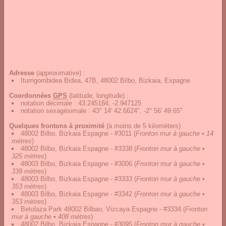
Adresse
(approximative) :
Iturrigorribidea Bidea, 47B, 48002 Bilbo, Bizkaia, Espagne
Coordonnées
GPS
(latitude, longitude) :
notation décimale
:
43.245184, -2.947125
notation sexagésimale
:
43° 14' 42.6624", -2° 56' 49.65"
Quelques frontons à proximité
(à moins de 5 kilomèters)
48002 Bilbo, Bizkaia Espagne - #3011
(
Fronton mur à gauche • 14
mètres
)
48002 Bilbo, Bizkaia Espagne - #3338
(
Fronton mur à gauche •
325 mètres
)
48003 Bilbo, Bizkaia Espagne - #3006
(
Fronton mur à gauche •
339 mètres
)
48003 Bilbo, Bizkaia Espagne - #3333
(
Fronton mur à gauche •
353 mètres
)
48003 Bilbo, Bizkaia Espagne - #3342
(
Fronton mur à gauche •
353 mètres
)
Betolaza Park 48002 Bilbao, Vizcaya Espagne - #3334
(
Fronton
mur à gauche • 408 mètres
)
48002 Bilbo, Bizkaia Espagne - #3095
(
Fronton mur à gauche •