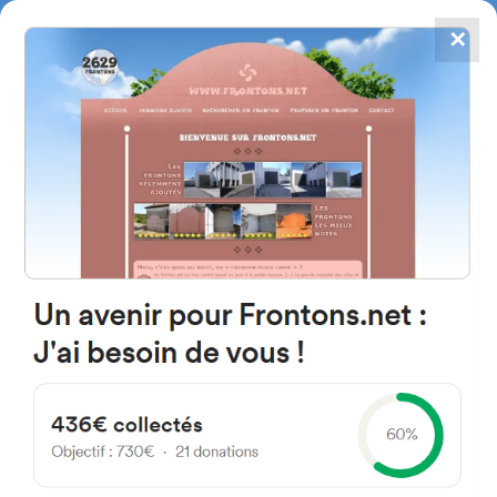
✕
4867
frontons
FRONTONS.NET
RECHERCHER UN FRONTON
PROPOSER UN FRONTON
48002 Bilbo, Bizkaia Espagne
Iturrigorribidea Bidea 47B
#3339
Fronton mur à gauche