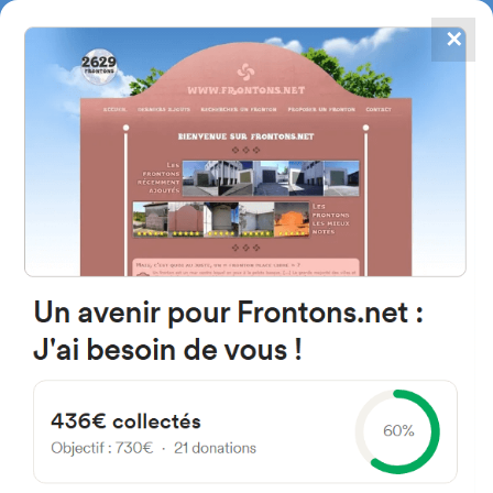
✕
4867
frontons
FRONTONS.NET
RECHERCHER UN FRONTON
PROPOSER UN FRONTON
48004 Bilbo, Bizkaia Espagne
Kalea Sagarminaga 30003
#3089
Fronton mur à gauche