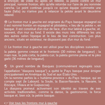
à envoyer, de volée ou après un rebond, la pelote contre un mur
principal, nommé fronton, afin qu'elle retombe sur l'aire de jeu nommée
cancha. Le point continue jusqu'à ce qu'une équipe commette une
faute (falta) ou n'arrive pas à relancer la pelote avant le deuxième
rebond.
🤓 Le fronton mur à gauche est originaire du Pays basque espagnol où
il est nommé frontón en espagnol et pilotaleku, « lieu de la pelote », en
basque. Il est constitué d'un mur de face, d'un mur latéral à gauche, et,
souvent, d'un mur au fond. Il existe des murs très différents les uns
des autres selon l'époque et le lieu de leur construction. Les plus
anciens, situés en extérieur, ne disposent pas d'un mur du fond.
⚾ Le fronton mur à gauche est utilisé pour les disciplines suivantes :
la paleta gomme creuse et le frontenis (30 mètres de longueur) ; la
main nue, la pala corta, la paleta cuir, la paleta gomme pleine et le joko
garbi (36 mètres de longueur).
🌎 Un grand nombre de Basques (communément regroupés sous
l'appellation "diaspora basque") a quitté le Pays basque pour émigrer
principalement en Amérique du Sud et aux États-Unis.
On la nomme parfois la « huitième province » du Pays basque, qui en
compte sept (le Labourd, la Soule, la Basse-Navarre, la Navarre, la
Biscaye, l'Alava et le Guipuscoa).
La diaspora promeut activement son identité au travers de ses
activités tradtionnelles, comme la danse, la gastronomie, la force
basque et, bien sûr, la pelote basque.
👉
Voir tous les frontons mur à gauche