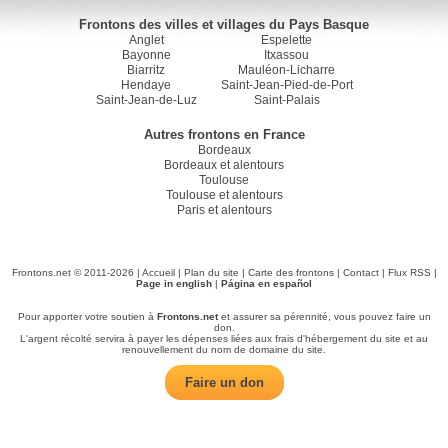
Frontons des villes et villages du Pays Basque
Anglet
Espelette
Bayonne
Itxassou
Biarritz
Mauléon-Licharre
Hendaye
Saint-Jean-Pied-de-Port
Saint-Jean-de-Luz
Saint-Palais
Autres frontons en France
Bordeaux
Bordeaux et alentours
Toulouse
Toulouse et alentours
Paris et alentours
Frontons.net © 2011-2026 |
Accueil
|
Plan du site
|
Carte des frontons
|
Contact
|
Flux RSS
|
Page in english
|
Página en español
Pour apporter votre soutien à
Frontons.net
et assurer sa pérennité, vous pouvez faire un
don.
L'argent récolté servira à payer les dépenses liées aux frais d'hébergement du site et au
renouvellement du nom de domaine du site.
Faire un don