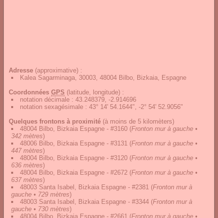
Adresse
(approximative) :
Kalea Sagarminaga, 30003, 48004 Bilbo, Bizkaia, Espagne
Coordonnées
GPS
(latitude, longitude) :
notation décimale
:
43.248379, -2.914696
notation sexagésimale
:
43° 14' 54.1644", -2° 54' 52.9056"
Quelques frontons à proximité
(à moins de 5 kilomèters)
48004 Bilbo, Bizkaia Espagne - #3160
(
Fronton mur à gauche •
342 mètres
)
48006 Bilbo, Bizkaia Espagne - #3131
(
Fronton mur à gauche •
447 mètres
)
48004 Bilbo, Bizkaia Espagne - #3120
(
Fronton mur à gauche •
636 mètres
)
48004 Bilbo, Bizkaia Espagne - #2672
(
Fronton mur à gauche •
637 mètres
)
48003 Santa Isabel, Bizkaia Espagne - #2381
(
Fronton mur à
gauche • 729 mètres
)
48003 Santa Isabel, Bizkaia Espagne - #3344
(
Fronton mur à
gauche • 730 mètres
)
48004 Bilbo, Bizkaia Espagne - #2661
(
Fronton mur à gauche •