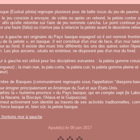
sque (Euskal pilota) regroupe plusieurs jeux de balle issus du jeu de paume.
, le jeu consiste à envoyer, de volée ou après un rebond, la pelote contre u
afin qu'elle retombe sur l'aire de jeu nommée cancha. Le point continue j
 une faute (falta) ou n'arrive pas à relancer la pelote avant le deuxième rebo
ur à gauche est originaire du Pays basque espagnol où il est nommé frontó
eu de la pelote », en basque. Il est constitué d'un mur de face, d'un mur laté
ur au fond. Il existe des murs très différents les uns des autres selon l'époq
on. Les plus anciens, situés en extérieur, ne disposent pas d'un mur du fond.
r à gauche est utilisé pour les disciplines suivantes : la paleta gomme creuse
ngueur) ; la main nue, la pala corta, la paleta cuir, la paleta gomme pleine et 
eur).
mbre de Basques (communément regroupés sous l'appellation "diaspora basqu
ur émigrer principalement en Amérique du Sud et aux États-Unis.
fois la « huitième province » du Pays basque, qui en compte sept (le Labou
la Navarre, la Biscaye, l'Alava et le Guipuscoa).
meut activement son identité au travers de ses activités tradtionnelles, co
 force basque et, bien sûr, la pelote basque.
s frontons mur à gauche
Ajouté(s) le 09 juin 2017