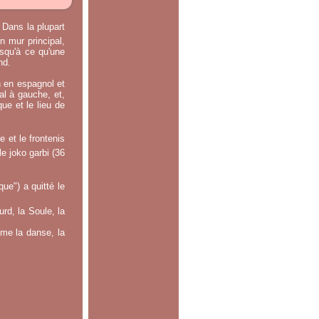
 Dans la plupart
n mur principal,
usqu'à ce qu'une
nd.
n en espagnol et
ral à gauche, et,
ue et le lieu de
 et le frontenis
le joko garbi (36
e") a quitté le
rd, la Soule, la
mme la danse, la