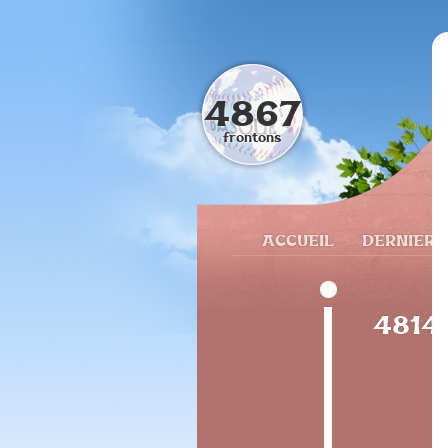
4867
frontons
ACCUEIL
DERNIERS
48142