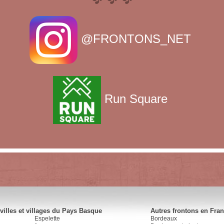
@FRONTONS_NET
Run Square
villes et villages du Pays Basque
Autres frontons en Fra
Espelette
Bordeaux