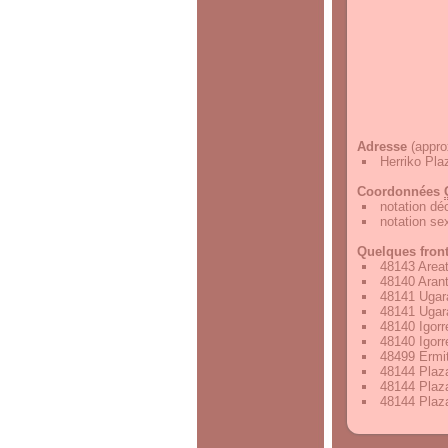
Adresse
(appro
Herriko Pla
Coordonnées
notation d
notation s
Quelques fron
48143 Area
48140 Aran
48141 Ugar
48141 Ugar
48140 Igorr
48140 Igorr
48499 Ermit
48144 Plaz
48144 Plaz
48144 Plaz