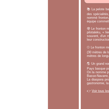
📚 La pelote ba
des spécialités
nommé fronton, 
équipe commette
🤓 Le fronton m
pilotaleku, « li
souvent, d'un m
leur constructi
⚾ Le fronton mu
(30 mètres de lo
mètres de longu
🌎 Un grand no
Pays basque po
On la nomme par
Basse-Navarre, 
La diaspora pro
gastronomie, la
👉
Voir tous le