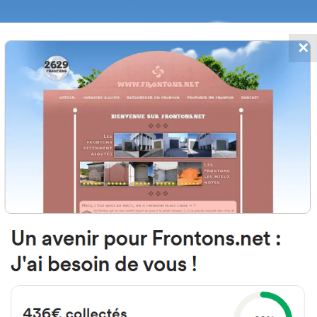
✕
FRONTONS.NET
 AJOUTS
RECHERCHER UN FRONTON
PROPOSER U
 Gaztelu-Elexabeitia, Bizkaia E
Herriko Plaza 2
#2238
Fronton mur à gauche