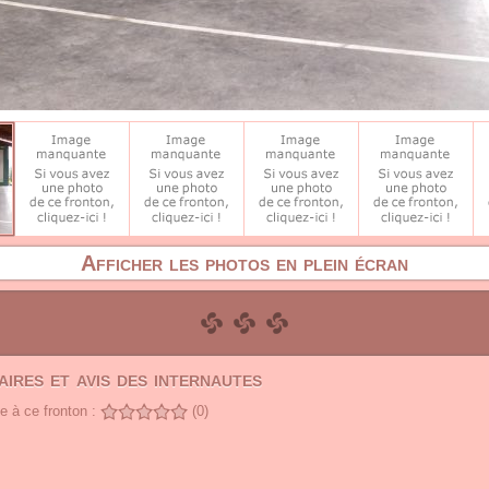
Afficher les photos en plein écran
ires et avis des internautes
 à ce fronton :
(0)