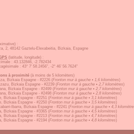
ximative) :
za, 2, 48142 Gaztelu-Elexabeitia, Bizkaia, Espagne
GPS
(latitude, longitude) :
écimale
:
43.132846, -2.782434
exagésimale
:
43° 7' 58.2456", -2° 46' 56.7624"
tons à proximité
(à moins de 5 kilomèters)
tza, Bizkaia Espagne - #2226
(
Fronton mur à gauche • 1,6 kilomètres
)
tzazu, Bizkaia Espagne - #2239
(
Fronton mur à gauche • 2,7 kilomètres
)
ana, Bizkaia Espagne - #2499
(
Fronton mur à gauche • 2,7 kilomètres
)
ana, Bizkaia Espagne - #2498
(
Fronton mur à gauche • 2,8 kilomètres
)
e, Bizkaia Espagne - #2251
(
Fronton mur à gauche • 3,1 kilomètres
)
e, Bizkaia Espagne - #2250
(
Fronton mur à gauche • 3,5 kilomètres
)
abarri-Ibarra, Bizkaia Espagne - #2241
(
Fronton mur à gauche • 4,3 kilomètre
a, Bizkaia Espagne - #3365
(
Fronton mur à gauche • 4,5 kilomètres
)
a, Bizkaia Espagne - #2213
(
Fronton mur à gauche • 4,7 kilomètres
)
a, Bizkaia Espagne - #2194
(
Fronton mur à gauche • 4,8 kilomètres
)