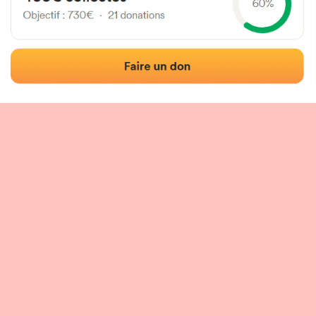
Localisation
Photos
Commentaires et avis
|
|
tion du fronton