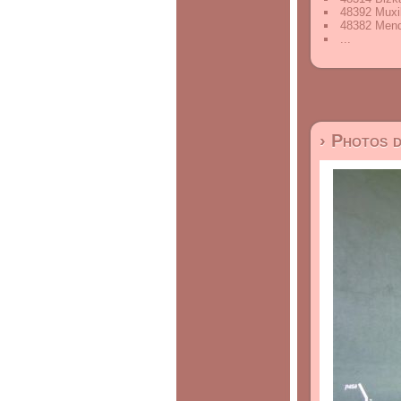
48392 Muxi
48382 Mend
...
› Photos 