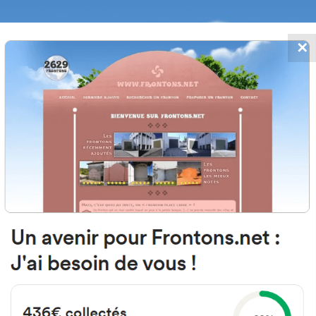
✕
FRONTONS.NET
 AJOUTS
RECHERCHER UN FRONTON
PROPOSER U
48300 Kortezubi, Bizkaia Espagn
Aldape Kalea
#2534
Fronton mur à gauche