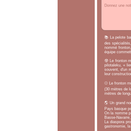
Donnez une note
📚 La pelote ba
des spécialités
nommé fronton, 
équipe commette
🤓 Le fronton m
pilotaleku, « li
souvent, d'un m
leur constructi
⚾ Le fronton mu
(30 mètres de lo
mètres de longu
🌎 Un grand no
Pays basque po
On la nomme par
Basse-Navarre, 
La diaspora pro
gastronomie, la