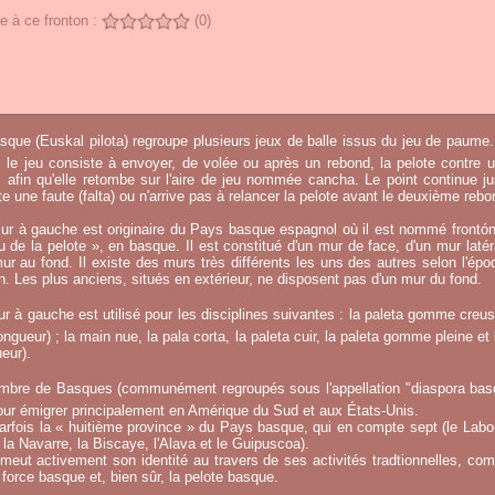
 à ce fronton :
(0)
sque (Euskal pilota) regroupe plusieurs jeux de balle issus du jeu de paume.
, le jeu consiste à envoyer, de volée ou après un rebond, la pelote contre u
afin qu'elle retombe sur l'aire de jeu nommée cancha. Le point continue j
 une faute (falta) ou n'arrive pas à relancer la pelote avant le deuxième rebo
ur à gauche est originaire du Pays basque espagnol où il est nommé frontó
eu de la pelote », en basque. Il est constitué d'un mur de face, d'un mur laté
ur au fond. Il existe des murs très différents les uns des autres selon l'époq
on. Les plus anciens, situés en extérieur, ne disposent pas d'un mur du fond.
r à gauche est utilisé pour les disciplines suivantes : la paleta gomme creuse
ngueur) ; la main nue, la pala corta, la paleta cuir, la paleta gomme pleine et 
eur).
mbre de Basques (communément regroupés sous l'appellation "diaspora basqu
ur émigrer principalement en Amérique du Sud et aux États-Unis.
fois la « huitième province » du Pays basque, qui en compte sept (le Labou
la Navarre, la Biscaye, l'Alava et le Guipuscoa).
meut activement son identité au travers de ses activités tradtionnelles, co
 force basque et, bien sûr, la pelote basque.