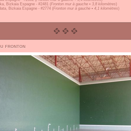
ka, Bizkaia Espagne - #2481
(
Fronton mur à gauche • 3,8 kilomètres
)
ata, Bizkaia Espagne - #2774
(
Fronton mur à gauche • 4,1 kilomètres
)
du fronton