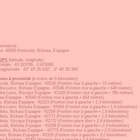
ximative) :
a, 48300 Kortezubi, Bizkaia, Espagne
GPS
(latitude, longitude) :
écimale
:
43.323785, -2.675085
exagésimale
:
43° 19' 25.626", -2° 40' 30.306"
tons à proximité
(à moins de 5 kilomèters)
zubi, Bizkaia Espagne - #2535
(
Fronton mur à gauche • 33 mètres
)
ika-Lumo, Bizkaia Espagne - #2546
(
Fronton mur à gauche • 648 mètres
)
ika-Lumo, Biscaye Espagne - #1328
(
Fronton mur à gauche • 786 mètres
)
aia Espagne - #2569
(
Fronton mur à gauche • 854 mètres
)
a, Bizkaia Espagne - #2323
(
Fronton mur à gauche • 1,3 kilomètres
)
ika-Lumo, Bizkaia Espagne - #2564
(
Fronton mur à gauche • 1,4 kilomètres
)
ieta, Bizkaia Espagne - #2259
(
Fronton mur à gauche • 1,9 kilomètres
)
ieta, Bizkaia Espagne - #2771
(
Fronton mur à gauche • 1,9 kilomètres
)
ieta, Vizcaya Espagne - #2772
(
Fronton place libre • 1,9 kilomètres
)
zubi, Bizkaia Espagne - #2209
(
Fronton mur à gauche • 2,4 kilomètres
)
antxu, Bizkaia Espagne - #2773
(
Fronton mur à gauche • 2,6 kilomètres
)
eta, Bizkaia Espagne - #2326
(
Fronton mur à gauche • 3,2 kilomètres
)
aia Espagne - #2302
(
Fronton mur à gauche • 3,4 kilomètres
)