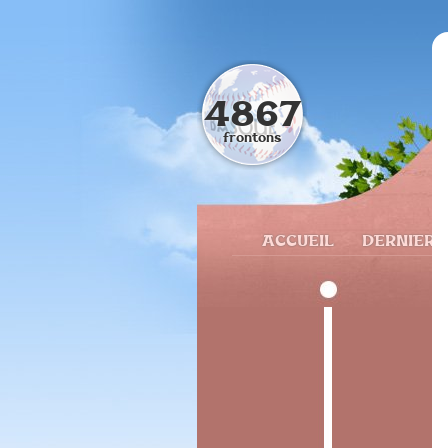
4867
frontons
ACCUEIL
DERNIERS