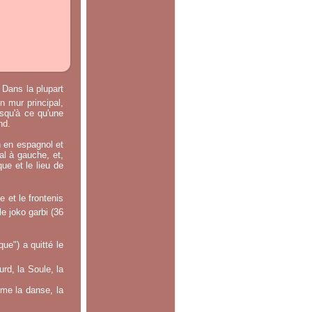
 Dans la plupart
n mur principal,
usqu'à ce qu'une
nd.
n en espagnol et
ral à gauche, et,
ue et le lieu de
 et le frontenis
le joko garbi (36
e") a quitté le
rd, la Soule, la
mme la danse, la