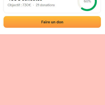
Localisation
Photos
Commentaires et avis
|
|
tion du fronton