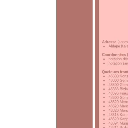
Adresse
(appro
Aldape Kale
Coordonnées
notation d
notation s
Quelques fron
48300 Korte
48300 Gern
48300 Gern
48383 Bizk
48393 Foru
48300 Gern
48320 Mend
48320 Mend
48320 Mend
48315 Korte
48320 Kanp
48394 Muru
48314 Bizk