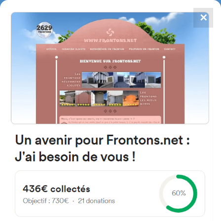
✕
4867
frontons
FRONTONS.NET
RECHERCHER UN FRONTON
PROPOSER UN FRONTON
48890 Ambasaguas, Bizkaia
Espagne
Ambasaguas Auzoa 57
#2718