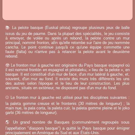
📚 La pelote basque (Euskal pilota) regroupe plusieurs jeux de balle
issus du jeu de paume. Dans la plupart des spécialités, le jeu consiste
à envoyer, de volée ou après un rebond, la pelote contre un mur
principal, nommé fronton, afin qu'elle retombe sur l'aire de jeu nommée
cancha. Le point continue jusqu'à ce qu'une équipe commette une
faute (falta) ou n'arrive pas à relancer la pelote avant le deuxième
rebond.
🤓 Le fronton mur à gauche est originaire du Pays basque espagnol où
il est nommé frontón en espagnol et pilotaleku, « lieu de la pelote », en
basque. Il est constitué d'un mur de face, d'un mur latéral à gauche, et,
souvent, d'un mur au fond. Il existe des murs très différents les uns
des autres selon l'époque et le lieu de leur construction. Les plus
anciens, situés en extérieur, ne disposent pas d'un mur du fond.
⚾ Le fronton mur à gauche est utilisé pour les disciplines suivantes :
la paleta gomme creuse et le frontenis (30 mètres de longueur) ; la
main nue, la pala corta, la paleta cuir, la paleta gomme pleine et le joko
garbi (36 mètres de longueur).
🌎 Un grand nombre de Basques (communément regroupés sous
l'appellation "diaspora basque") a quitté le Pays basque pour émigrer
principalement en Amérique du Sud et aux États-Unis.