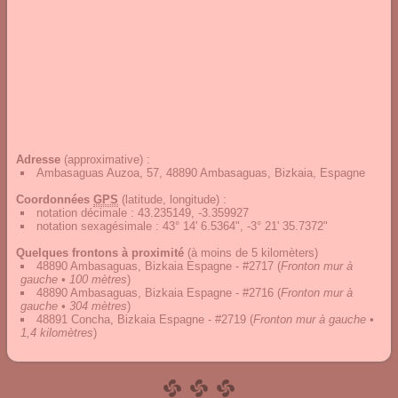
Adresse
(approximative) :
Ambasaguas Auzoa, 57, 48890 Ambasaguas, Bizkaia, Espagne
Coordonnées
GPS
(latitude, longitude) :
notation décimale
:
43.235149, -3.359927
notation sexagésimale
:
43° 14' 6.5364", -3° 21' 35.7372"
Quelques frontons à proximité
(à moins de 5 kilomèters)
48890 Ambasaguas, Bizkaia Espagne - #2717
(
Fronton mur à
gauche • 100 mètres
)
48890 Ambasaguas, Bizkaia Espagne - #2716
(
Fronton mur à
gauche • 304 mètres
)
48891 Concha, Bizkaia Espagne - #2719
(
Fronton mur à gauche •
1,4 kilomètres
)