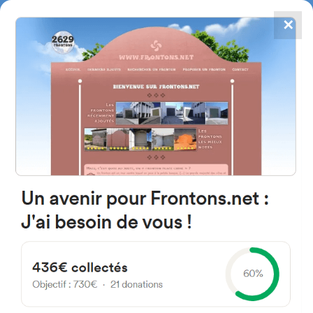
✕
4867
frontons
FRONTONS.NET
RECHERCHER UN FRONTON
PROPOSER UN FRONTON
49151 Gema, Zamora Espagne
Calle Reina 6
#3764
Fronton mur à gauche