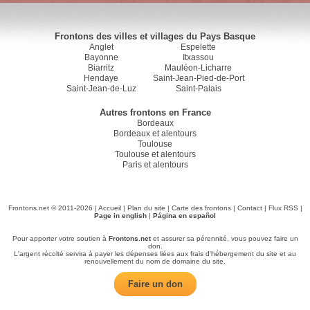
Frontons des villes et villages du Pays Basque
Anglet
Espelette
Bayonne
Itxassou
Biarritz
Mauléon-Licharre
Hendaye
Saint-Jean-Pied-de-Port
Saint-Jean-de-Luz
Saint-Palais
Autres frontons en France
Bordeaux
Bordeaux et alentours
Toulouse
Toulouse et alentours
Paris et alentours
Frontons.net © 2011-2026 |
Accueil
|
Plan du site
|
Carte des frontons
|
Contact
|
Flux RSS
|
Page in english
|
Página en español
Pour apporter votre soutien à
Frontons.net
et assurer sa pérennité, vous pouvez faire un
don.
L'argent récolté servira à payer les dépenses liées aux frais d'hébergement du site et au
renouvellement du nom de domaine du site.
Faire un don