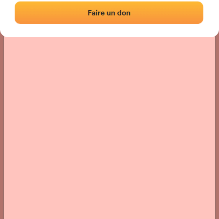
Localisation
Photos
Commentaires et avis
|
|
› Localisation du fronton