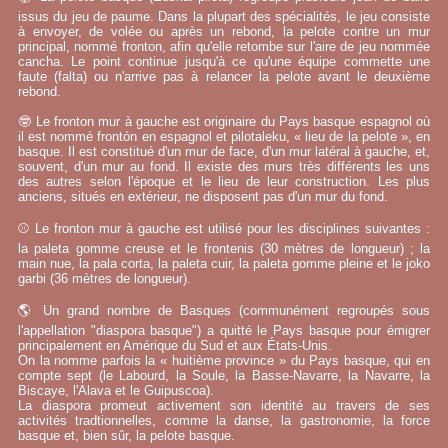
issus du jeu de paume. Dans la plupart des spécialités, le jeu consiste
à envoyer, de volée ou après un rebond, la pelote contre un mur
principal, nommé fronton, afin qu'elle retombe sur l'aire de jeu nommée
cancha. Le point continue jusqu'à ce qu'une équipe commette une
faute (falta) ou n'arrive pas à relancer la pelote avant le deuxième
rebond.
🤓 Le fronton mur à gauche est originaire du Pays basque espagnol où
il est nommé frontón en espagnol et pilotaleku, « lieu de la pelote », en
basque. Il est constitué d'un mur de face, d'un mur latéral à gauche, et,
souvent, d'un mur au fond. Il existe des murs très différents les uns
des autres selon l'époque et le lieu de leur construction. Les plus
anciens, situés en extérieur, ne disposent pas d'un mur du fond.
⚾ Le fronton mur à gauche est utilisé pour les disciplines suivantes :
la paleta gomme creuse et le frontenis (30 mètres de longueur) ; la
main nue, la pala corta, la paleta cuir, la paleta gomme pleine et le joko
garbi (36 mètres de longueur).
🌎 Un grand nombre de Basques (communément regroupés sous
l'appellation "diaspora basque") a quitté le Pays basque pour émigrer
principalement en Amérique du Sud et aux États-Unis.
On la nomme parfois la « huitième province » du Pays basque, qui en
compte sept (le Labourd, la Soule, la Basse-Navarre, la Navarre, la
Biscaye, l'Alava et le Guipuscoa).
La diaspora promeut activement son identité au travers de ses
activités tradtionnelles, comme la danse, la gastronomie, la force
basque et, bien sûr, la pelote basque.