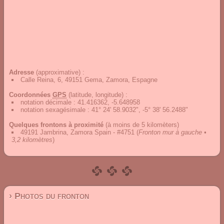
Adresse
(approximative) :
Calle Reina, 6, 49151 Gema, Zamora, Espagne
Coordonnées
GPS
(latitude, longitude) :
notation décimale
:
41.416362, -5.648958
notation sexagésimale
:
41° 24' 58.9032", -5° 38' 56.2488"
Quelques frontons à proximité
(à moins de 5 kilomèters)
49191 Jambrina, Zamora Spain - #4751
(
Fronton mur à gauche •
3,2 kilomètres
)
› Photos du fronton