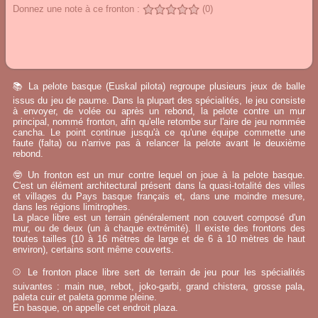
Donnez une note à ce fronton :
(0)
📚 La pelote basque (Euskal pilota) regroupe plusieurs jeux de balle
issus du jeu de paume. Dans la plupart des spécialités, le jeu consiste
à envoyer, de volée ou après un rebond, la pelote contre un mur
principal, nommé fronton, afin qu'elle retombe sur l'aire de jeu nommée
cancha. Le point continue jusqu'à ce qu'une équipe commette une
faute (falta) ou n'arrive pas à relancer la pelote avant le deuxième
rebond.
🤓 Un fronton est un mur contre lequel on joue à la pelote basque.
C'est un élément architectural présent dans la quasi-totalité des villes
et villages du Pays basque français et, dans une moindre mesure,
dans les régions limitrophes.
La place libre est un terrain généralement non couvert composé d'un
mur, ou de deux (un à chaque extrémité). Il existe des frontons des
toutes tailles (10 à 16 mètres de large et de 6 à 10 mètres de haut
environ), certains sont même couverts.
⚾ Le fronton place libre sert de terrain de jeu pour les spécialités
suivantes : main nue, rebot, joko-garbi, grand chistera, grosse pala,
paleta cuir et paleta gomme pleine.
En basque, on appelle cet endroit plaza.