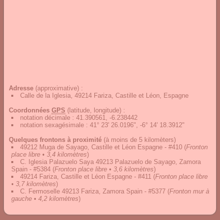
Adresse
(approximative) :
Calle de la Iglesia, 49214 Fariza, Castille et Léon, Espagne
Coordonnées
GPS
(latitude, longitude) :
notation décimale
:
41.390561, -6.238442
notation sexagésimale
:
41° 23' 26.0196", -6° 14' 18.3912"
Quelques frontons à proximité
(à moins de 5 kilomèters)
49212 Muga de Sayago, Castille et Léon Espagne - #410
(
Fronton
place libre • 3,4 kilomètres
)
C. Iglesia Palazuelo Saya 49213 Palazuelo de Sayago, Zamora
Spain - #5384
(
Fronton place libre • 3,6 kilomètres
)
49214 Fariza, Castille et Léon Espagne - #411
(
Fronton place libre
• 3,7 kilomètres
)
C. Fermoselle 49213 Fariza, Zamora Spain - #5377
(
Fronton mur à
gauche • 4,2 kilomètres
)