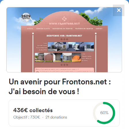
✕
4867
frontons
FRONTONS.NET
RECHERCHER UN FRONTON
PROPOSER UN FRONTON
49214 Fariza, Castille et Léon
Espagne
Calle de la Iglesia
#412