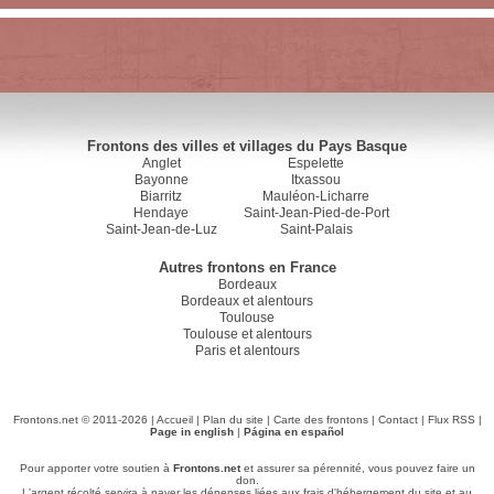
Frontons des villes et villages du Pays Basque
Anglet
Espelette
Bayonne
Itxassou
Biarritz
Mauléon-Licharre
Hendaye
Saint-Jean-Pied-de-Port
Saint-Jean-de-Luz
Saint-Palais
Autres frontons en France
Bordeaux
Bordeaux et alentours
Toulouse
Toulouse et alentours
Paris et alentours
Frontons.net © 2011-2026 |
Accueil
|
Plan du site
|
Carte des frontons
|
Contact
|
Flux RSS
|
Page in english
|
Página en español
Pour apporter votre soutien à
Frontons.net
et assurer sa pérennité, vous pouvez faire un
don.
L'argent récolté servira à payer les dépenses liées aux frais d'hébergement du site et au