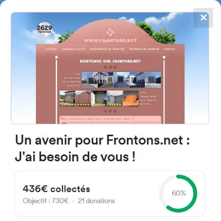
✕
4867
frontons
FRONTONS.NET
RECHERCHER UN FRONTON
PROPOSER UN FRONTON
49450 Vallesa de la Guareña,
Province de Zamora Espagne
Calle de Canta lapiedra 5
#1157