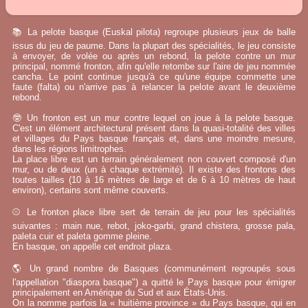
📚 La pelote basque (Euskal pilota) regroupe plusieurs jeux de balle
issus du jeu de paume. Dans la plupart des spécialités, le jeu consiste
à envoyer, de volée ou après un rebond, la pelote contre un mur
principal, nommé fronton, afin qu'elle retombe sur l'aire de jeu nommée
cancha. Le point continue jusqu'à ce qu'une équipe commette une
faute (falta) ou n'arrive pas à relancer la pelote avant le deuxième
rebond.
🤓 Un fronton est un mur contre lequel on joue à la pelote basque.
C'est un élément architectural présent dans la quasi-totalité des villes
et villages du Pays basque français et, dans une moindre mesure,
dans les régions limitrophes.
La place libre est un terrain généralement non couvert composé d'un
mur, ou de deux (un à chaque extrémité). Il existe des frontons des
toutes tailles (10 à 16 mètres de large et de 6 à 10 mètres de haut
environ), certains sont même couverts.
⚾ Le fronton place libre sert de terrain de jeu pour les spécialités
suivantes : main nue, rebot, joko-garbi, grand chistera, grosse pala,
paleta cuir et paleta gomme pleine.
En basque, on appelle cet endroit plaza.
🌎 Un grand nombre de Basques (communément regroupés sous
l'appellation "diaspora basque") a quitté le Pays basque pour émigrer
principalement en Amérique du Sud et aux États-Unis.
On la nomme parfois la « huitième province » du Pays basque, qui en