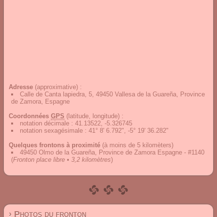
Adresse
(approximative) :
Calle de Canta lapiedra, 5, 49450 Vallesa de la Guareña, Province
de Zamora, Espagne
Coordonnées
GPS
(latitude, longitude) :
notation décimale
:
41.13522, -5.326745
notation sexagésimale
:
41° 8' 6.792", -5° 19' 36.282"
Quelques frontons à proximité
(à moins de 5 kilomèters)
49450 Olmo de la Guareña, Province de Zamora Espagne - #1140
(
Fronton place libre • 3,2 kilomètres
)
› Photos du fronton