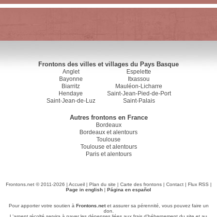
Frontons des villes et villages du Pays Basque
Anglet
Espelette
Bayonne
Itxassou
Biarritz
Mauléon-Licharre
Hendaye
Saint-Jean-Pied-de-Port
Saint-Jean-de-Luz
Saint-Palais
Autres frontons en France
Bordeaux
Bordeaux et alentours
Toulouse
Toulouse et alentours
Paris et alentours
Frontons.net © 2011-2026 |
Accueil
|
Plan du site
|
Carte des frontons
|
Contact
|
Flux RSS
|
Page in english
|
Página en español
Pour apporter votre soutien à
Frontons.net
et assurer sa pérennité, vous pouvez faire un
don.
L'argent récolté servira à payer les dépenses liées aux frais d'hébergement du site et au