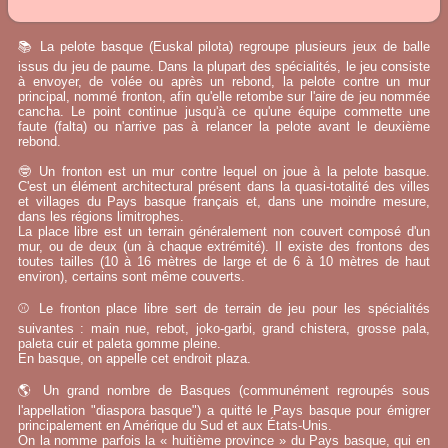
📚 La pelote basque (Euskal pilota) regroupe plusieurs jeux de balle
issus du jeu de paume. Dans la plupart des spécialités, le jeu consiste
à envoyer, de volée ou après un rebond, la pelote contre un mur
principal, nommé fronton, afin qu'elle retombe sur l'aire de jeu nommée
cancha. Le point continue jusqu'à ce qu'une équipe commette une
faute (falta) ou n'arrive pas à relancer la pelote avant le deuxième
rebond.
🤓 Un fronton est un mur contre lequel on joue à la pelote basque.
C'est un élément architectural présent dans la quasi-totalité des villes
et villages du Pays basque français et, dans une moindre mesure,
dans les régions limitrophes.
La place libre est un terrain généralement non couvert composé d'un
mur, ou de deux (un à chaque extrémité). Il existe des frontons des
toutes tailles (10 à 16 mètres de large et de 6 à 10 mètres de haut
environ), certains sont même couverts.
⚾ Le fronton place libre sert de terrain de jeu pour les spécialités
suivantes : main nue, rebot, joko-garbi, grand chistera, grosse pala,
paleta cuir et paleta gomme pleine.
En basque, on appelle cet endroit plaza.
🌎 Un grand nombre de Basques (communément regroupés sous
l'appellation "diaspora basque") a quitté le Pays basque pour émigrer
principalement en Amérique du Sud et aux États-Unis.
On la nomme parfois la « huitième province » du Pays basque, qui en