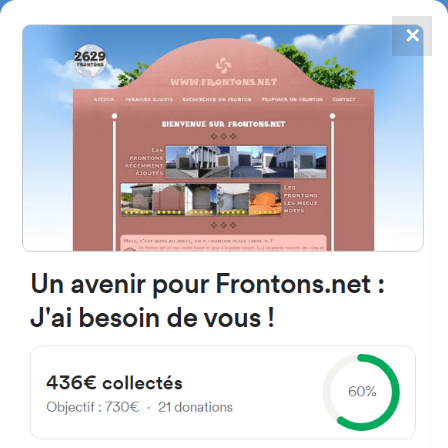
✕
4867
frontons
FRONTONS.NET
RECHERCHER UN FRONTON
PROPOSER UN FRONTON
49706 Corrales del Vino,
Province de Zamora Espagne
Calle Peleas de Arrib
#1141