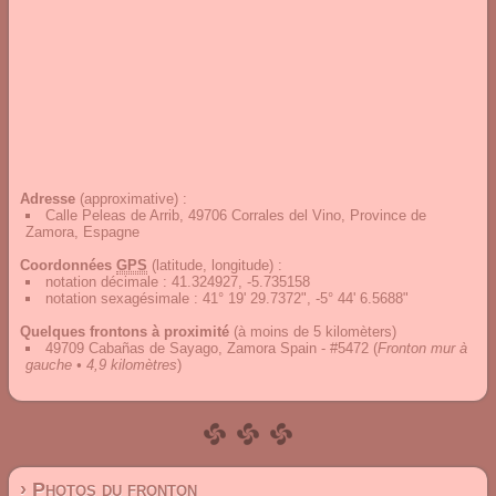
Adresse
(approximative) :
Calle Peleas de Arrib, 49706 Corrales del Vino, Province de
Zamora, Espagne
Coordonnées
GPS
(latitude, longitude) :
notation décimale
:
41.324927, -5.735158
notation sexagésimale
:
41° 19' 29.7372", -5° 44' 6.5688"
Quelques frontons à proximité
(à moins de 5 kilomèters)
49709 Cabañas de Sayago, Zamora Spain - #5472
(
Fronton mur à
gauche • 4,9 kilomètres
)
› Photos du fronton