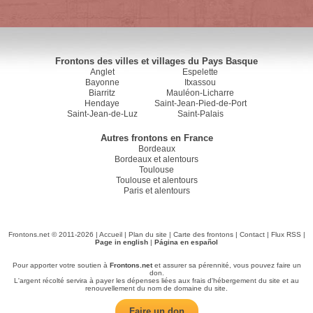
Frontons des villes et villages du Pays Basque
Anglet
Espelette
Bayonne
Itxassou
Biarritz
Mauléon-Licharre
Hendaye
Saint-Jean-Pied-de-Port
Saint-Jean-de-Luz
Saint-Palais
Autres frontons en France
Bordeaux
Bordeaux et alentours
Toulouse
Toulouse et alentours
Paris et alentours
Frontons.net © 2011-2026 |
Accueil
|
Plan du site
|
Carte des frontons
|
Contact
|
Flux RSS
|
Page in english
|
Página en español
Pour apporter votre soutien à
Frontons.net
et assurer sa pérennité, vous pouvez faire un
don.
L'argent récolté servira à payer les dépenses liées aux frais d'hébergement du site et au
renouvellement du nom de domaine du site.
Faire un don