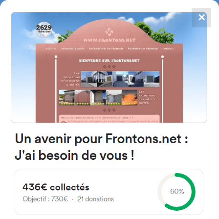
✕
4867
frontons
FRONTONS.NET
RECHERCHER UN FRONTON
PROPOSER UN FRONTON
49707 Santa Clara de Avedillo,
Zamora Spain
Calle Fuentes 25
#4758