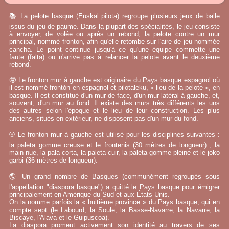
📚 La pelote basque (Euskal pilota) regroupe plusieurs jeux de balle
issus du jeu de paume. Dans la plupart des spécialités, le jeu consiste
à envoyer, de volée ou après un rebond, la pelote contre un mur
principal, nommé fronton, afin qu'elle retombe sur l'aire de jeu nommée
cancha. Le point continue jusqu'à ce qu'une équipe commette une
faute (falta) ou n'arrive pas à relancer la pelote avant le deuxième
rebond.
🤓 Le fronton mur à gauche est originaire du Pays basque espagnol où
il est nommé frontón en espagnol et pilotaleku, « lieu de la pelote », en
basque. Il est constitué d'un mur de face, d'un mur latéral à gauche, et,
souvent, d'un mur au fond. Il existe des murs très différents les uns
des autres selon l'époque et le lieu de leur construction. Les plus
anciens, situés en extérieur, ne disposent pas d'un mur du fond.
⚾ Le fronton mur à gauche est utilisé pour les disciplines suivantes :
la paleta gomme creuse et le frontenis (30 mètres de longueur) ; la
main nue, la pala corta, la paleta cuir, la paleta gomme pleine et le joko
garbi (36 mètres de longueur).
🌎 Un grand nombre de Basques (communément regroupés sous
l'appellation "diaspora basque") a quitté le Pays basque pour émigrer
principalement en Amérique du Sud et aux États-Unis.
On la nomme parfois la « huitième province » du Pays basque, qui en
compte sept (le Labourd, la Soule, la Basse-Navarre, la Navarre, la
Biscaye, l'Alava et le Guipuscoa).
La diaspora promeut activement son identité au travers de ses