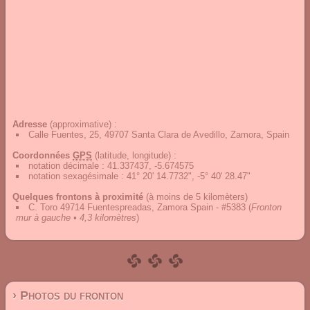
Adresse
(approximative) :
Calle Fuentes, 25, 49707 Santa Clara de Avedillo, Zamora, Spain
Coordonnées
GPS
(latitude, longitude) :
notation décimale
:
41.337437, -5.674575
notation sexagésimale
:
41° 20' 14.7732", -5° 40' 28.47"
Quelques frontons à proximité
(à moins de 5 kilomèters)
C. Toro 49714 Fuentespreadas, Zamora Spain - #5383
(
Fronton
mur à gauche • 4,3 kilomètres
)
› Photos du fronton