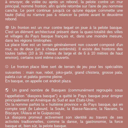
à envoyer, de volée ou après un rebond, la pelote contre un mur
principal, nommé fronton, afin qu'elle retombe sur l'aire de jeu nommée
cancha. Le point continue jusqu'à ce qu'une équipe commette une
faute (falta) ou n'arrive pas à relancer la pelote avant le deuxième
rebond.
🤓 Un fronton est un mur contre lequel on joue à la pelote basque.
C'est un élément architectural présent dans la quasi-totalité des villes
et villages du Pays basque français et, dans une moindre mesure,
dans les régions limitrophes.
La place libre est un terrain généralement non couvert composé d'un
mur, ou de deux (un à chaque extrémité). Il existe des frontons des
toutes tailles (10 à 16 mètres de large et de 6 à 10 mètres de haut
environ), certains sont même couverts.
⚾ Le fronton place libre sert de terrain de jeu pour les spécialités
suivantes : main nue, rebot, joko-garbi, grand chistera, grosse pala,
paleta cuir et paleta gomme pleine.
En basque, on appelle cet endroit plaza.
🌎 Un grand nombre de Basques (communément regroupés sous
l'appellation "diaspora basque") a quitté le Pays basque pour émigrer
principalement en Amérique du Sud et aux États-Unis.
On la nomme parfois la « huitième province » du Pays basque, qui en
compte sept (le Labourd, la Soule, la Basse-Navarre, la Navarre, la
Biscaye, l'Alava et le Guipuscoa).
La diaspora promeut activement son identité au travers de ses
activités tradtionnelles, comme la danse, la gastronomie, la force
basque et, bien sûr, la pelote basque.