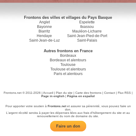
Frontons des villes et villages du Pays Basque
Anglet
Espelette
Bayonne
Itxassou
Biarritz
Mauléon-Licharre
Hendaye
Saint-Jean-Pied-de-Port
Saint-Jean-de-Luz
Saint-Palais
Autres frontons en France
Bordeaux
Bordeaux et alentours
Toulouse
Toulouse et alentours
Paris et alentours
Frontons.net © 2011-2026 |
Accueil
|
Plan du site
|
Carte des frontons
|
Contact
|
Flux RSS
|
Page in english
|
Página en español
Pour apporter votre soutien à
Frontons.net
et assurer sa pérennité, vous pouvez faire un
don.
L'argent récolté servira à payer les dépenses liées aux frais d'hébergement du site et au
renouvellement du nom de domaine du site.
Faire un don