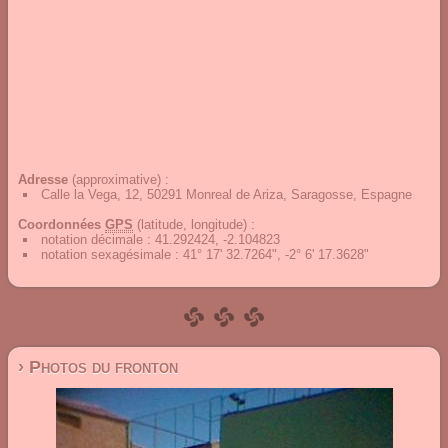
Adresse
(approximative) :
Calle la Vega, 12, 50291 Monreal de Ariza, Saragosse, Espagne
Coordonnées
GPS
(latitude, longitude) :
notation décimale
:
41.292424, -2.104823
notation sexagésimale
:
41° 17' 32.7264", -2° 6' 17.3628"
› Photos du fronton