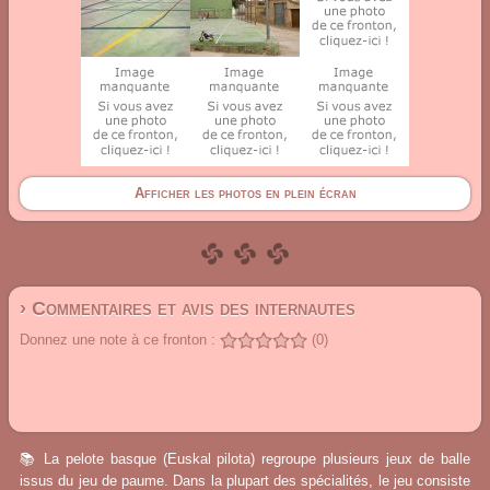
Afficher les photos en plein écran
› Commentaires et avis des internautes
Donnez une note à ce fronton :
(0)
📚 La pelote basque (Euskal pilota) regroupe plusieurs jeux de balle
issus du jeu de paume. Dans la plupart des spécialités, le jeu consiste