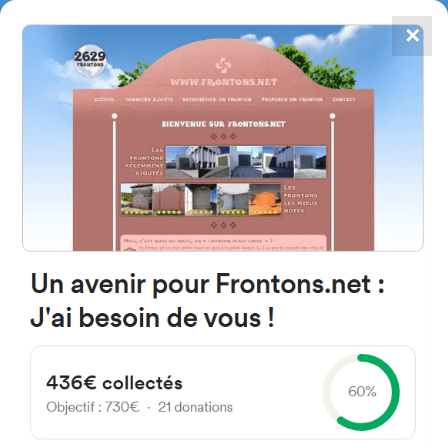
✕
4867
frontons
FRONTONS.NET
RECHERCHER UN FRONTON
PROPOSER UN FRONTON
50291 Monreal de Ariza,
Saragosse Espagne
Calle la Vega 12
#763