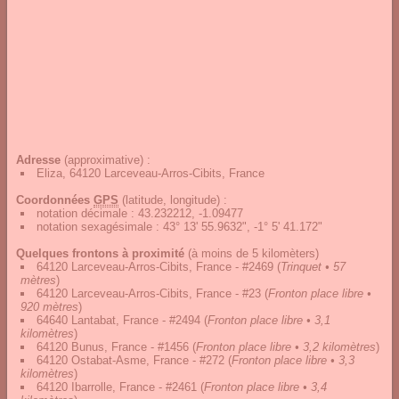
Adresse
(approximative) :
Eliza, 64120 Larceveau-Arros-Cibits, France
Coordonnées
GPS
(latitude, longitude) :
notation décimale
:
43.232212, -1.09477
notation sexagésimale
:
43° 13' 55.9632", -1° 5' 41.172"
Quelques frontons à proximité
(à moins de 5 kilomèters)
64120 Larceveau-Arros-Cibits, France - #2469
(
Trinquet • 57
mètres
)
64120 Larceveau-Arros-Cibits, France - #23
(
Fronton place libre •
920 mètres
)
64640 Lantabat, France - #2494
(
Fronton place libre • 3,1
kilomètres
)
64120 Bunus, France - #1456
(
Fronton place libre • 3,2 kilomètres
)
64120 Ostabat-Asme, France - #272
(
Fronton place libre • 3,3
kilomètres
)
64120 Ibarrolle, France - #2461
(
Fronton place libre • 3,4