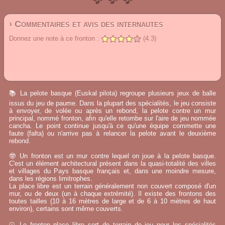
› Commentaires et avis des internautes
Donnez une note à ce fronton :
(4.3)
📚 La pelote basque (Euskal pilota) regroupe plusieurs jeux de balle
issus du jeu de paume. Dans la plupart des spécialités, le jeu consiste
à envoyer, de volée ou après un rebond, la pelote contre un mur
principal, nommé fronton, afin qu'elle retombe sur l'aire de jeu nommée
cancha. Le point continue jusqu'à ce qu'une équipe commette une
faute (falta) ou n'arrive pas à relancer la pelote avant le deuxième
rebond.
🤓 Un fronton est un mur contre lequel on joue à la pelote basque.
C'est un élément architectural présent dans la quasi-totalité des villes
et villages du Pays basque français et, dans une moindre mesure,
dans les régions limitrophes.
La place libre est un terrain généralement non couvert composé d'un
mur, ou de deux (un à chaque extrémité). Il existe des frontons des
toutes tailles (10 à 16 mètres de large et de 6 à 10 mètres de haut
environ), certains sont même couverts.
⚾ Le fronton place libre sert de terrain de jeu pour les spécialités