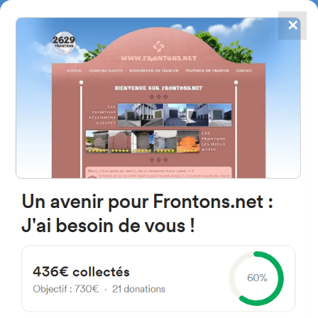
✕
4867
frontons
FRONTONS.NET
RECHERCHER UN FRONTON
PROPOSER UN FRONTON
64120 Larceveau-Arros-Cibits,
France
Eliza
#24