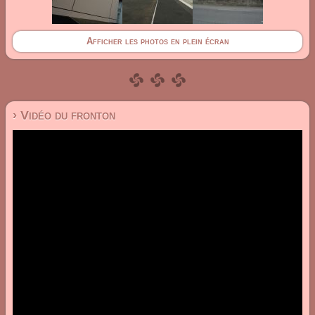
Afficher les photos en plein écran
› Vidéo du fronton