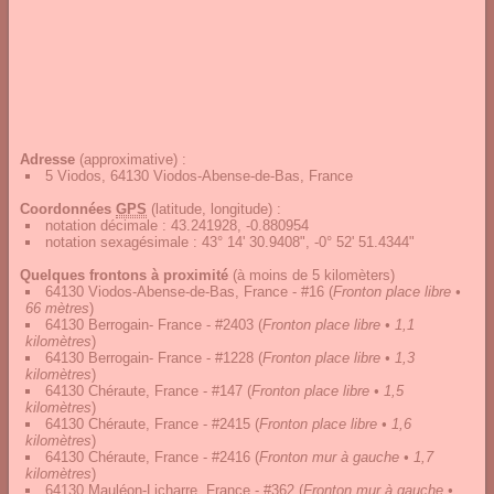
Adresse
(approximative) :
5 Viodos, 64130 Viodos-Abense-de-Bas, France
Coordonnées
GPS
(latitude, longitude) :
notation décimale
:
43.241928, -0.880954
notation sexagésimale
:
43° 14' 30.9408", -0° 52' 51.4344"
Quelques frontons à proximité
(à moins de 5 kilomèters)
64130 Viodos-Abense-de-Bas, France - #16
(
Fronton place libre •
66 mètres
)
64130 Berrogain- France - #2403
(
Fronton place libre • 1,1
kilomètres
)
64130 Berrogain- France - #1228
(
Fronton place libre • 1,3
kilomètres
)
64130 Chéraute, France - #147
(
Fronton place libre • 1,5
kilomètres
)
64130 Chéraute, France - #2415
(
Fronton place libre • 1,6
kilomètres
)
64130 Chéraute, France - #2416
(
Fronton mur à gauche • 1,7
kilomètres
)
64130 Mauléon-Licharre, France - #362
(
Fronton mur à gauche •