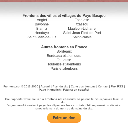
Frontons des villes et villages du Pays Basque
Anglet
Espelette
Bayonne
Itxassou
Biarritz
Mauléon-Licharre
Hendaye
Saint-Jean-Pied-de-Port
Saint-Jean-de-Luz
Saint-Palais
Autres frontons en France
Bordeaux
Bordeaux et alentours
Toulouse
Toulouse et alentours
Paris et alentours
Frontons.net © 2011-2026 |
Accueil
|
Plan du site
|
Carte des frontons
|
Contact
|
Flux RSS
|
Page in english
|
Página en español
Pour apporter votre soutien à
Frontons.net
et assurer sa pérennité, vous pouvez faire un
don.
L'argent récolté servira à payer les dépenses liées aux frais d'hébergement du site et au
renouvellement du nom de domaine du site.
Faire un don