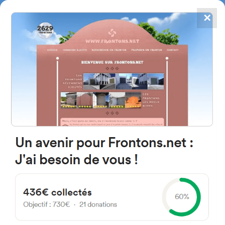
✕
4867
frontons
FRONTONS.NET
RECHERCHER UN FRONTON
PROPOSER UN FRONTON
64130 Abense-de-Bas France
5 Viodos
#3247
Trinquet