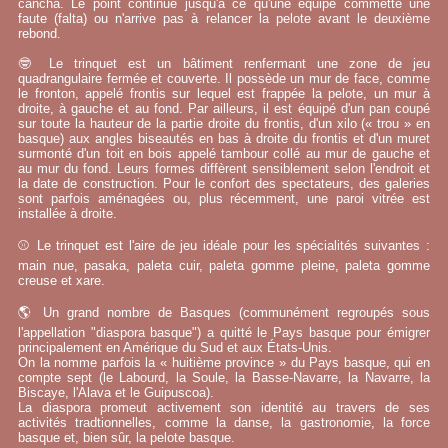
cancha. Le point continue jusqu'à ce qu'une équipe commette une
faute (falta) ou n'arrive pas à relancer la pelote avant le deuxième
rebond.
🤓 Le trinquet est un bâtiment renfermant une zone de jeu
quadrangulaire fermée et couverte. Il possède un mur de face, comme
le fronton, appelé frontis sur lequel est frappée la pelote, un mur à
droite, à gauche et au fond. Par ailleurs, il est équipé d'un pan coupé
sur toute la hauteur de la partie droite du frontis, d'un xilo (« trou » en
basque) aux angles biseautés en bas à droite du frontis et d'un muret
surmonté d'un toit en bois appelé tambour collé au mur de gauche et
au mur du fond. Leurs formes diffèrent sensiblement selon l'endroit et
la date de construction. Pour le confort des spectateurs, des galeries
sont parfois aménagées ou, plus récemment, une paroi vitrée est
installée à droite.
⚾ Le trinquet est l'aire de jeu idéale pour les spécialités suivantes :
main nue, pasaka, paleta cuir, paleta gomme pleine, paleta gomme
creuse et xare.
🌎 Un grand nombre de Basques (communément regroupés sous
l'appellation "diaspora basque") a quitté le Pays basque pour émigrer
principalement en Amérique du Sud et aux États-Unis.
On la nomme parfois la « huitième province » du Pays basque, qui en
compte sept (le Labourd, la Soule, la Basse-Navarre, la Navarre, la
Biscaye, l'Alava et le Guipuscoa).
La diaspora promeut activement son identité au travers de ses
activités tradtionnelles, comme la danse, la gastronomie, la force
basque et, bien sûr, la pelote basque.