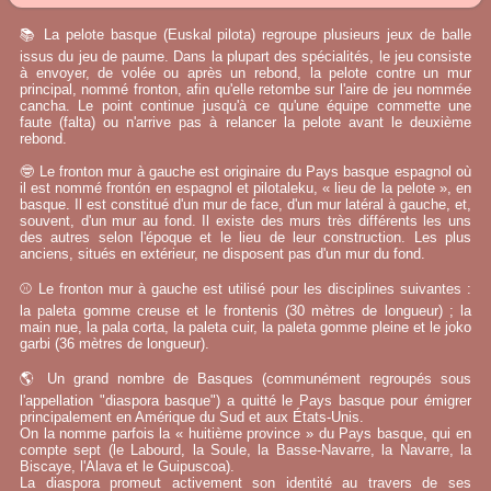
📚 La pelote basque (Euskal pilota) regroupe plusieurs jeux de balle
issus du jeu de paume. Dans la plupart des spécialités, le jeu consiste
à envoyer, de volée ou après un rebond, la pelote contre un mur
principal, nommé fronton, afin qu'elle retombe sur l'aire de jeu nommée
cancha. Le point continue jusqu'à ce qu'une équipe commette une
faute (falta) ou n'arrive pas à relancer la pelote avant le deuxième
rebond.
🤓 Le fronton mur à gauche est originaire du Pays basque espagnol où
il est nommé frontón en espagnol et pilotaleku, « lieu de la pelote », en
basque. Il est constitué d'un mur de face, d'un mur latéral à gauche, et,
souvent, d'un mur au fond. Il existe des murs très différents les uns
des autres selon l'époque et le lieu de leur construction. Les plus
anciens, situés en extérieur, ne disposent pas d'un mur du fond.
⚾ Le fronton mur à gauche est utilisé pour les disciplines suivantes :
la paleta gomme creuse et le frontenis (30 mètres de longueur) ; la
main nue, la pala corta, la paleta cuir, la paleta gomme pleine et le joko
garbi (36 mètres de longueur).
🌎 Un grand nombre de Basques (communément regroupés sous
l'appellation "diaspora basque") a quitté le Pays basque pour émigrer
principalement en Amérique du Sud et aux États-Unis.
On la nomme parfois la « huitième province » du Pays basque, qui en
compte sept (le Labourd, la Soule, la Basse-Navarre, la Navarre, la
Biscaye, l'Alava et le Guipuscoa).
La diaspora promeut activement son identité au travers de ses