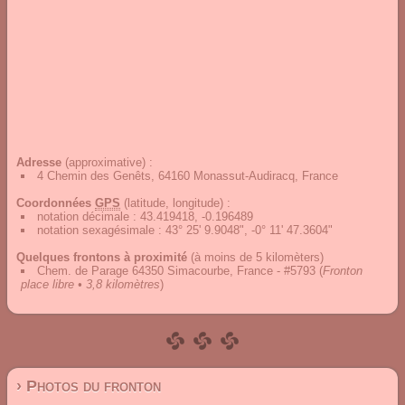
Adresse
(approximative) :
4 Chemin des Genêts, 64160 Monassut-Audiracq, France
Coordonnées
GPS
(latitude, longitude) :
notation décimale
:
43.419418, -0.196489
notation sexagésimale
:
43° 25' 9.9048", -0° 11' 47.3604"
Quelques frontons à proximité
(à moins de 5 kilomèters)
Chem. de Parage 64350 Simacourbe, France - #5793
(
Fronton
place libre • 3,8 kilomètres
)
› Photos du fronton