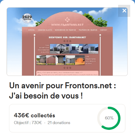
✕
4867
frontons
FRONTONS.NET
RECHERCHER UN FRONTON
PROPOSER UN FRONTON
64160 Monassut-Audiracq,
France
4 Chemin des Genêts
#1308