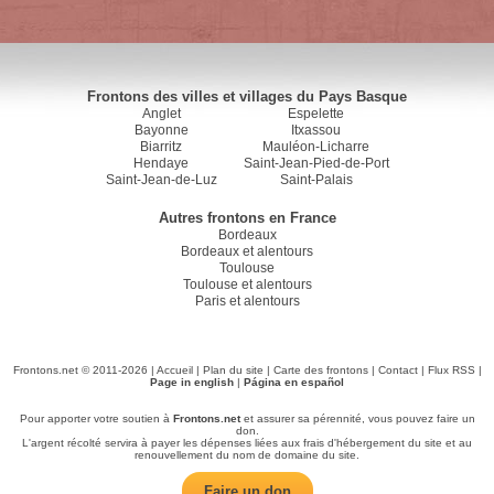
Frontons des villes et villages du Pays Basque
Anglet
Espelette
Bayonne
Itxassou
Biarritz
Mauléon-Licharre
Hendaye
Saint-Jean-Pied-de-Port
Saint-Jean-de-Luz
Saint-Palais
Autres frontons en France
Bordeaux
Bordeaux et alentours
Toulouse
Toulouse et alentours
Paris et alentours
Frontons.net © 2011-2026 |
Accueil
|
Plan du site
|
Carte des frontons
|
Contact
|
Flux RSS
|
Page in english
|
Página en español
Pour apporter votre soutien à
Frontons.net
et assurer sa pérennité, vous pouvez faire un
don.
L'argent récolté servira à payer les dépenses liées aux frais d'hébergement du site et au
renouvellement du nom de domaine du site.
Faire un don