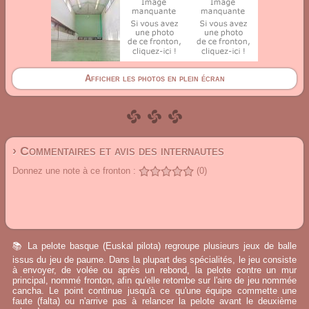
Afficher les photos en plein écran
› Commentaires et avis des internautes
Donnez une note à ce fronton :
(0)
📚 La pelote basque (Euskal pilota) regroupe plusieurs jeux de balle
issus du jeu de paume. Dans la plupart des spécialités, le jeu consiste
à envoyer, de volée ou après un rebond, la pelote contre un mur
principal, nommé fronton, afin qu'elle retombe sur l'aire de jeu nommée
cancha. Le point continue jusqu'à ce qu'une équipe commette une
faute (falta) ou n'arrive pas à relancer la pelote avant le deuxième