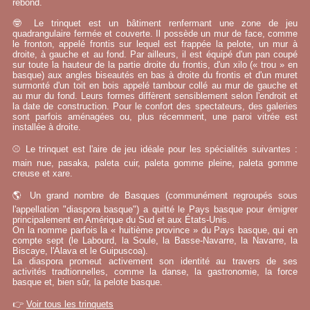
rebond.
🤓 Le trinquet est un bâtiment renfermant une zone de jeu
quadrangulaire fermée et couverte. Il possède un mur de face, comme
le fronton, appelé frontis sur lequel est frappée la pelote, un mur à
droite, à gauche et au fond. Par ailleurs, il est équipé d'un pan coupé
sur toute la hauteur de la partie droite du frontis, d'un xilo (« trou » en
basque) aux angles biseautés en bas à droite du frontis et d'un muret
surmonté d'un toit en bois appelé tambour collé au mur de gauche et
au mur du fond. Leurs formes diffèrent sensiblement selon l'endroit et
la date de construction. Pour le confort des spectateurs, des galeries
sont parfois aménagées ou, plus récemment, une paroi vitrée est
installée à droite.
⚾ Le trinquet est l'aire de jeu idéale pour les spécialités suivantes :
main nue, pasaka, paleta cuir, paleta gomme pleine, paleta gomme
creuse et xare.
🌎 Un grand nombre de Basques (communément regroupés sous
l'appellation "diaspora basque") a quitté le Pays basque pour émigrer
principalement en Amérique du Sud et aux États-Unis.
On la nomme parfois la « huitième province » du Pays basque, qui en
compte sept (le Labourd, la Soule, la Basse-Navarre, la Navarre, la
Biscaye, l'Alava et le Guipuscoa).
La diaspora promeut activement son identité au travers de ses
activités tradtionnelles, comme la danse, la gastronomie, la force
basque et, bien sûr, la pelote basque.
👉
Voir tous les trinquets