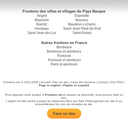
Frontons des villes et villages du Pays Basque
Anglet
Espelette
Bayonne
Itxassou
Biarritz
Mauléon-Licharre
Hendaye
Saint-Jean-Pied-de-Port
Saint-Jean-de-Luz
Saint-Palais
Autres frontons en France
Bordeaux
Bordeaux et alentours
Toulouse
Toulouse et alentours
Paris et alentours
Frontons.net © 2011-2026 |
Accueil
|
Plan du site
|
Carte des frontons
|
Contact
|
Flux RSS
|
Page in english
|
Página en español
Pour apporter votre soutien à
Frontons.net
et assurer sa pérennité, vous pouvez faire un
don.
L'argent récolté servira à payer les dépenses liées aux frais d'hébergement du site et au
renouvellement du nom de domaine du site.
Faire un don