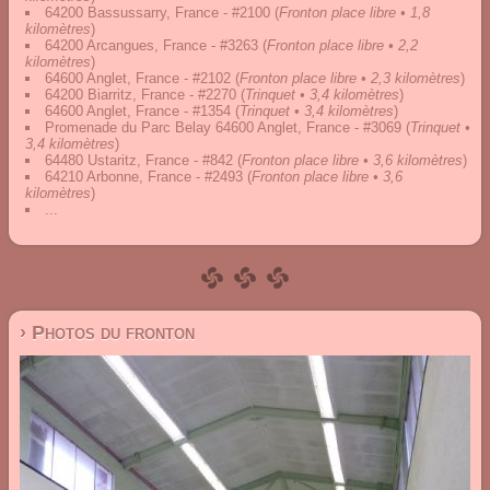
64200 Bassussarry, France - #2100
(
Fronton place libre • 1,8
kilomètres
)
64200 Arcangues, France - #3263
(
Fronton place libre • 2,2
kilomètres
)
64600 Anglet, France - #2102
(
Fronton place libre • 2,3 kilomètres
)
64200 Biarritz, France - #2270
(
Trinquet • 3,4 kilomètres
)
64600 Anglet, France - #1354
(
Trinquet • 3,4 kilomètres
)
Promenade du Parc Belay 64600 Anglet, France - #3069
(
Trinquet •
3,4 kilomètres
)
64480 Ustaritz, France - #842
(
Fronton place libre • 3,6 kilomètres
)
64210 Arbonne, France - #2493
(
Fronton place libre • 3,6
kilomètres
)
...
› Photos du fronton