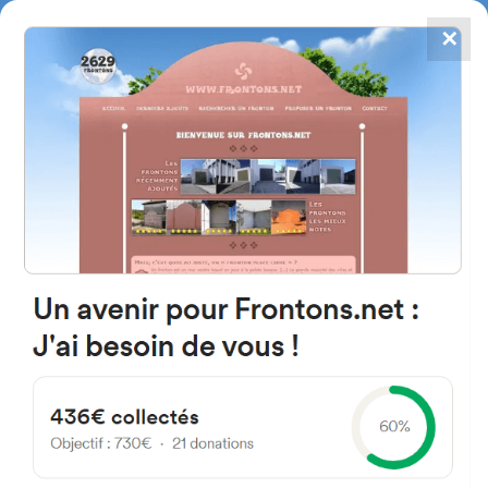
✕
4867
frontons
FRONTONS.NET
RECHERCHER UN FRONTON
PROPOSER UN FRONTON
64200 Bassussarry, France
Allée de Bielle Nave
#1343
Trinquet