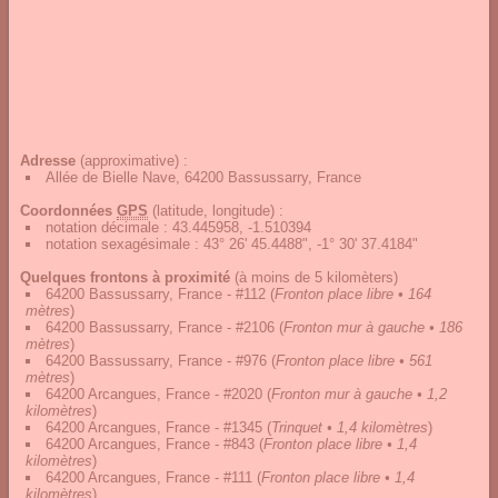
Adresse
(approximative) :
Allée de Bielle Nave, 64200 Bassussarry, France
Coordonnées
GPS
(latitude, longitude) :
notation décimale
:
43.445958, -1.510394
notation sexagésimale
:
43° 26' 45.4488", -1° 30' 37.4184"
Quelques frontons à proximité
(à moins de 5 kilomèters)
64200 Bassussarry, France - #112
(
Fronton place libre • 164
mètres
)
64200 Bassussarry, France - #2106
(
Fronton mur à gauche • 186
mètres
)
64200 Bassussarry, France - #976
(
Fronton place libre • 561
mètres
)
64200 Arcangues, France - #2020
(
Fronton mur à gauche • 1,2
kilomètres
)
64200 Arcangues, France - #1345
(
Trinquet • 1,4 kilomètres
)
64200 Arcangues, France - #843
(
Fronton place libre • 1,4
kilomètres
)
64200 Arcangues, France - #111
(
Fronton place libre • 1,4
kilomètres
)