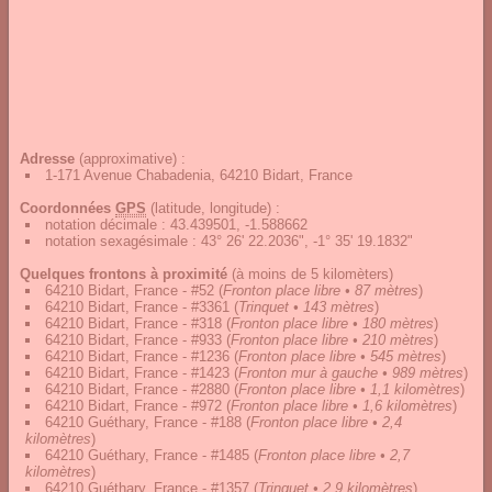
Adresse
(approximative) :
1-171 Avenue Chabadenia, 64210 Bidart, France
Coordonnées
GPS
(latitude, longitude) :
notation décimale
:
43.439501, -1.588662
notation sexagésimale
:
43° 26' 22.2036", -1° 35' 19.1832"
Quelques frontons à proximité
(à moins de 5 kilomèters)
64210 Bidart, France - #52
(
Fronton place libre • 87 mètres
)
64210 Bidart, France - #3361
(
Trinquet • 143 mètres
)
64210 Bidart, France - #318
(
Fronton place libre • 180 mètres
)
64210 Bidart, France - #933
(
Fronton place libre • 210 mètres
)
64210 Bidart, France - #1236
(
Fronton place libre • 545 mètres
)
64210 Bidart, France - #1423
(
Fronton mur à gauche • 989 mètres
)
64210 Bidart, France - #2880
(
Fronton place libre • 1,1 kilomètres
)
64210 Bidart, France - #972
(
Fronton place libre • 1,6 kilomètres
)
64210 Guéthary, France - #188
(
Fronton place libre • 2,4
kilomètres
)
64210 Guéthary, France - #1485
(
Fronton place libre • 2,7
kilomètres
)
64210 Guéthary, France - #1357
(
Trinquet • 2,9 kilomètres
)