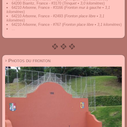
64200 Biarritz, France - #3170
(
Trinquet • 3,0 kilomètres
)
64210 Arbonne, France - #3166
(
Fronton mur à gauche • 3,1
kilomètres
)
64210 Arbonne, France - #2493
(
Fronton place libre • 3,1
kilomètres
)
64210 Arbonne, France - #767
(
Fronton place libre • 3,1 kilomètres
)
...
› Photos du fronton