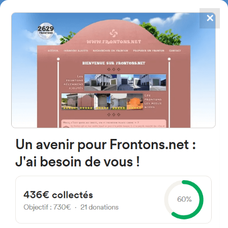
✕
4867
frontons
FRONTONS.NET
RECHERCHER UN FRONTON
PROPOSER UN FRONTON
64210 Bidart, France
1-171 Avenue Chabadenia
#53
Fronton place libre