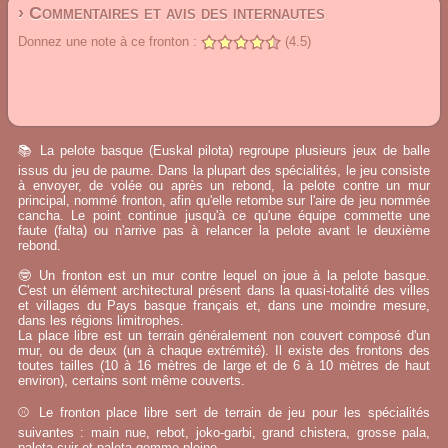
› Commentaires et avis des internautes
Donnez une note à ce fronton :
(4.5)
📚 La pelote basque (Euskal pilota) regroupe plusieurs jeux de balle
issus du jeu de paume. Dans la plupart des spécialités, le jeu consiste
à envoyer, de volée ou après un rebond, la pelote contre un mur
principal, nommé fronton, afin qu'elle retombe sur l'aire de jeu nommée
cancha. Le point continue jusqu'à ce qu'une équipe commette une
faute (falta) ou n'arrive pas à relancer la pelote avant le deuxième
rebond.
🤓 Un fronton est un mur contre lequel on joue à la pelote basque.
C'est un élément architectural présent dans la quasi-totalité des villes
et villages du Pays basque français et, dans une moindre mesure,
dans les régions limitrophes.
La place libre est un terrain généralement non couvert composé d'un
mur, ou de deux (un à chaque extrémité). Il existe des frontons des
toutes tailles (10 à 16 mètres de large et de 6 à 10 mètres de haut
environ), certains sont même couverts.
⚾ Le fronton place libre sert de terrain de jeu pour les spécialités
suivantes : main nue, rebot, joko-garbi, grand chistera, grosse pala,
paleta cuir et paleta gomme pleine.