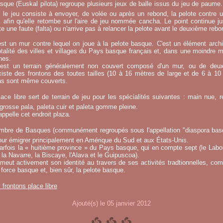
sque (Euskal pilota) regroupe plusieurs jeux de balle issus du jeu de paume.
, le jeu consiste à envoyer, de volée ou après un rebond, la pelote contre u
afin qu'elle retombe sur l'aire de jeu nommée cancha. Le point continue j
 une faute (falta) ou n'arrive pas à relancer la pelote avant le deuxième rebo
st un mur contre lequel on joue à la pelote basque. C'est un élément archi
otalité des villes et villages du Pays basque français et, dans une moindre 
hes.
e est un terrain généralement non couvert composé d'un mur, ou de deu
existe des frontons des toutes tailles (10 à 16 mètres de large et de 6 à 1
ins sont même couverts.
ace libre sert de terrain de jeu pour les spécialités suivantes : main nue, re
 grosse pala, paleta cuir et paleta gomme pleine.
ppelle cet endroit plaza.
mbre de Basques (communément regroupés sous l'appellation "diaspora basqu
ur émigrer principalement en Amérique du Sud et aux États-Unis.
fois la « huitième province » du Pays basque, qui en compte sept (le Labou
la Navarre, la Biscaye, l'Alava et le Guipuscoa).
meut activement son identité au travers de ses activités tradtionnelles, co
 force basque et, bien sûr, la pelote basque.
s frontons place libre
Ajouté(s) le 05 janvier 2012