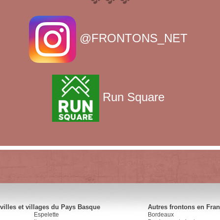
@FRONTONS_NET
Run Square
villes et villages du Pays Basque
Autres frontons en Fra
Espelette
Bordeaux