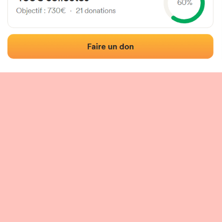
Localisation
Photos
Commentaires et avis
|
|
tion du fronton