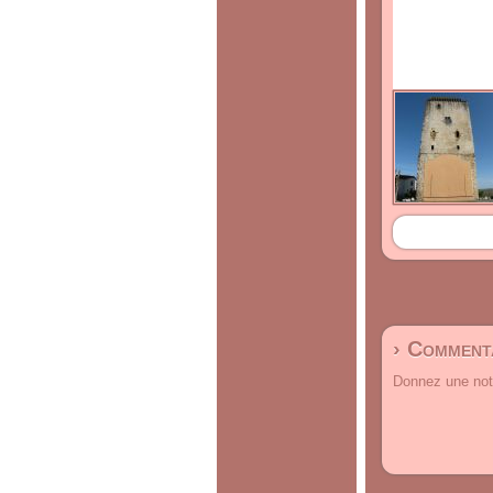
› Commenta
Donnez une note