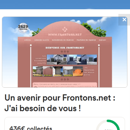
✕
FRONTONS.NET
 AJOUTS
RECHERCHER UN FRONTON
PROPOSER U
270 Labastide-Villefranche, Fra
D29
#319
Fronton place libre