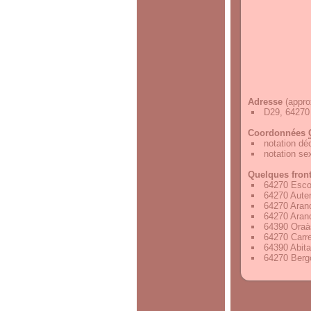
Adresse
(appro
D29, 64270 
Coordonnées
notation d
notation s
Quelques fron
64270 Esco
64270 Auter
64270 Aran
64270 Aran
64390 Oraà
64270 Carr
64390 Abita
64270 Bergo