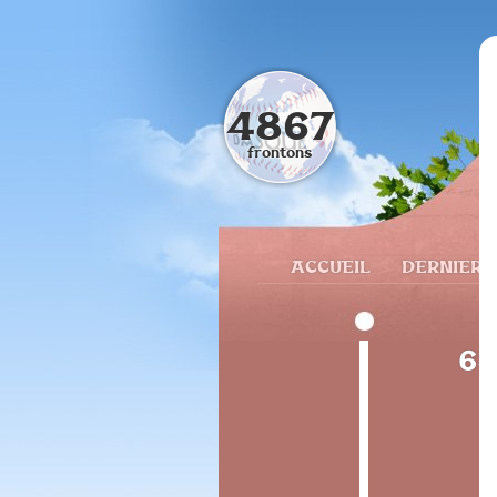
4867
frontons
ACCUEIL
DERNIERS
64