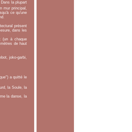
 Dans la plupart
n mur principal,
usqu'à ce qu'une
nd.
tectural présent
mesure, dans les
x (un à chaque
0 mètres de haut
bot, joko-garbi,
e") a quitté le
rd, la Soule, la
mme la danse, la