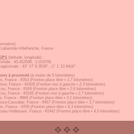
ximative) :
Labastide-Villefranche, France
GPS
(latitude, longitude) :
écimale
:
43.452598, -1.019706
exagésimale
:
43° 27' 9.3528", -1° 1' 10.9416"
tons à proximité
(à moins de 5 kilomèters)
s, France - #353
(
Fronton place libre • 1,7 kilomètres
)
rive, France - #2428
(
Fronton mur à gauche • 2,3 kilomètres
)
cou, France - #169
(
Fronton place libre • 2,6 kilomètres
)
cou, France - #3165
(
Fronton mur à gauche • 2,7 kilomètres
)
s, France - #869
(
Fronton place libre • 3,1 kilomètres
)
esse-Cassaber, France - #457
(
Fronton place libre • 3,7 kilomètres
)
in, France - #259
(
Fronton place libre • 4,3 kilomètres
)
uey-Viellenave, France - #2442
(
Fronton place libre • 4,5 kilomètres
)