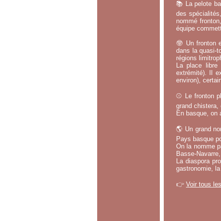
📚 La pelote ba
des spécialités
nommé fronton, 
équipe commette
🤓 Un fronton e
dans la quasi-t
régions limitrop
La place libr
extrémité). Il 
environ), certa
⚾ Le fronton pl
grand chistera,
En basque, on a
🌎 Un grand no
Pays basque po
On la nomme par
Basse-Navarre, 
La diaspora pro
gastronomie, la
👉
Voir tous le