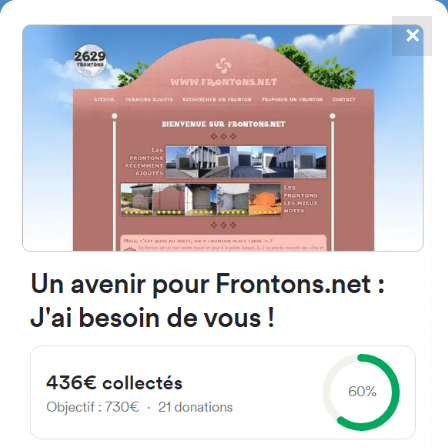
✕
4867
frontons
FRONTONS.NET
RECHERCHER UN FRONTON
PROPOSER UN FRONTON
64300 Orthez, France
4 Place de la Moutete
#2050
Fronton mur à gauche