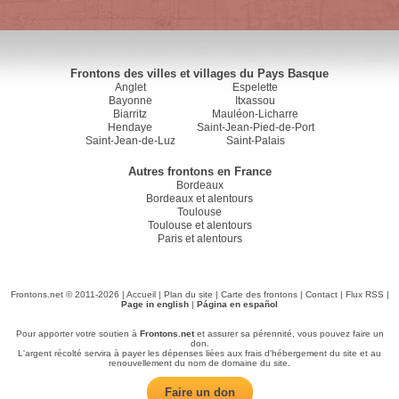
Frontons des villes et villages du Pays Basque
Anglet
Espelette
Bayonne
Itxassou
Biarritz
Mauléon-Licharre
Hendaye
Saint-Jean-Pied-de-Port
Saint-Jean-de-Luz
Saint-Palais
Autres frontons en France
Bordeaux
Bordeaux et alentours
Toulouse
Toulouse et alentours
Paris et alentours
Frontons.net © 2011-2026 |
Accueil
|
Plan du site
|
Carte des frontons
|
Contact
|
Flux RSS
|
Page in english
|
Página en español
Pour apporter votre soutien à
Frontons.net
et assurer sa pérennité, vous pouvez faire un
don.
L'argent récolté servira à payer les dépenses liées aux frais d'hébergement du site et au
renouvellement du nom de domaine du site.
Faire un don