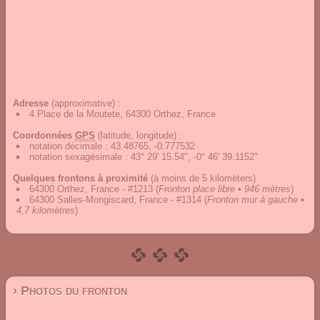
Adresse
(approximative) :
4 Place de la Moutete, 64300 Orthez, France
Coordonnées
GPS
(latitude, longitude) :
notation décimale
:
43.48765, -0.777532
notation sexagésimale
:
43° 29' 15.54", -0° 46' 39.1152"
Quelques frontons à proximité
(à moins de 5 kilomèters)
64300 Orthez, France - #1213
(
Fronton place libre • 946 mètres
)
64300 Salles-Mongiscard, France - #1314
(
Fronton mur à gauche •
4,7 kilomètres
)
› Photos du fronton