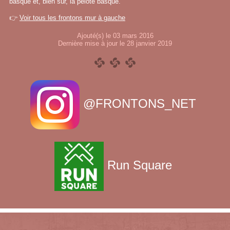
basque et, bien sûr, la pelote basque.
👉
Voir tous les frontons mur à gauche
Ajouté(s) le 03 mars 2016
Dernière mise à jour le 28 janvier 2019
@FRONTONS_NET
Run Square