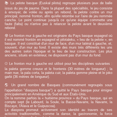
📚 La pelote basque (Euskal pilota) regroupe plusieurs jeux de balle
issus du jeu de paume. Dans la plupart des spécialités, le jeu consiste
à envoyer, de volée ou après un rebond, la pelote contre un mur
principal, nommé fronton, afin qu'elle retombe sur l'aire de jeu nommée
cancha. Le point continue jusqu'à ce qu'une équipe commette une
faute (falta) ou n'arrive pas à relancer la pelote avant le deuxième
rebond.
🤓 Le fronton mur à gauche est originaire du Pays basque espagnol où
il est nommé frontón en espagnol et pilotaleku, « lieu de la pelote », en
basque. Il est constitué d'un mur de face, d'un mur latéral à gauche, et,
souvent, d'un mur au fond. Il existe des murs très différents les uns
des autres selon l'époque et le lieu de leur construction. Les plus
anciens, situés en extérieur, ne disposent pas d'un mur du fond.
⚾ Le fronton mur à gauche est utilisé pour les disciplines suivantes :
la paleta gomme creuse et le frontenis (30 mètres de longueur) ; la
main nue, la pala corta, la paleta cuir, la paleta gomme pleine et le joko
garbi (36 mètres de longueur).
🌎 Un grand nombre de Basques (communément regroupés sous
l'appellation "diaspora basque") a quitté le Pays basque pour émigrer
principalement en Amérique du Sud et aux États-Unis.
On la nomme parfois la « huitième province » du Pays basque, qui en
compte sept (le Labourd, la Soule, la Basse-Navarre, la Navarre, la
Biscaye, l'Alava et le Guipuscoa).
La diaspora promeut activement son identité au travers de ses
activités tradtionnelles, comme la danse, la gastronomie, la force