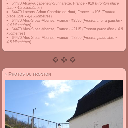
64470 Alçay-Alçabéhéty-Sunharette, France - #19
(
Fronton place
libre • 4,3 kilomètres
)
64470 Lacarry-Arhan-Charritte-de-Haut, France - #196
(
Fronton
place libre • 4,4 kilomètres
)
64470 Alos-Sibas-Abense, France - #2395
(
Fronton mur à gauche •
4,4 kilomètres
)
64470 Alos-Sibas-Abense, France - #2115
(
Fronton place libre • 4,8
kilomètres
)
64470 Alos-Sibas-Abense, France - #2399
(
Fronton place libre •
4,8 kilomètres
)
› Photos du fronton