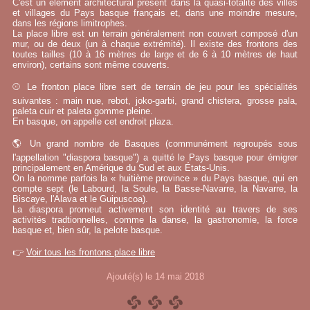
C'est un élément architectural présent dans la quasi-totalité des villes
et villages du Pays basque français et, dans une moindre mesure,
dans les régions limitrophes.
La place libre est un terrain généralement non couvert composé d'un
mur, ou de deux (un à chaque extrémité). Il existe des frontons des
toutes tailles (10 à 16 mètres de large et de 6 à 10 mètres de haut
environ), certains sont même couverts.
⚾ Le fronton place libre sert de terrain de jeu pour les spécialités
suivantes : main nue, rebot, joko-garbi, grand chistera, grosse pala,
paleta cuir et paleta gomme pleine.
En basque, on appelle cet endroit plaza.
🌎 Un grand nombre de Basques (communément regroupés sous
l'appellation "diaspora basque") a quitté le Pays basque pour émigrer
principalement en Amérique du Sud et aux États-Unis.
On la nomme parfois la « huitième province » du Pays basque, qui en
compte sept (le Labourd, la Soule, la Basse-Navarre, la Navarre, la
Biscaye, l'Alava et le Guipuscoa).
La diaspora promeut activement son identité au travers de ses
activités tradtionnelles, comme la danse, la gastronomie, la force
basque et, bien sûr, la pelote basque.
👉
Voir tous les frontons place libre
Ajouté(s) le 14 mai 2018