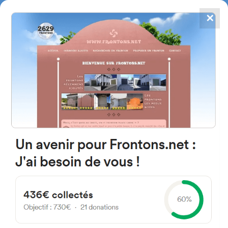
✕
4867
frontons
FRONTONS.NET
RECHERCHER UN FRONTON
PROPOSER UN FRONTON
64560 Licq-Athérey, France
Bidondo
#2409
Fronton place libre