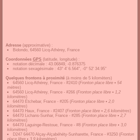
Adresse
(approximative) :
Bidondo, 64560 Licq-Athérey, France
Coordonnées
GPS
(latitude, longitude) :
notation décimale
:
43.06849, -0.876375
notation sexagésimale
:
43° 4' 6.564", -0° 52' 34.95"
Quelques frontons à proximité
(à moins de 5 kilomèters)
64560 Licq-Athérey, France - #2410
(
Fronton place libre • 54
mètres
)
64560 Licq-Athérey, France - #266
(
Fronton place libre • 1,2
kilomètres
)
64470 Etchebar, France - #205
(
Fronton place libre • 2,0
kilomètres
)
64470 Haux, France - #2407
(
Fronton place libre • 2,6 kilomètres
)
64470 Lichans-Sunhar, France - #285
(
Fronton place libre • 2,7
kilomètres
)
64470 Laguinge-Restoue, France - #8
(
Fronton place libre • 3,0
kilomètres
)
D247 64470 Alçay-Alçabéhéty-Sunharette, France - #3250
(
Fronton
place libre • 3,9 kilomètres
)