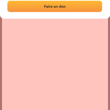
Localisation
Photos
Commentaires et avis
|
|
› Localisation du fronton