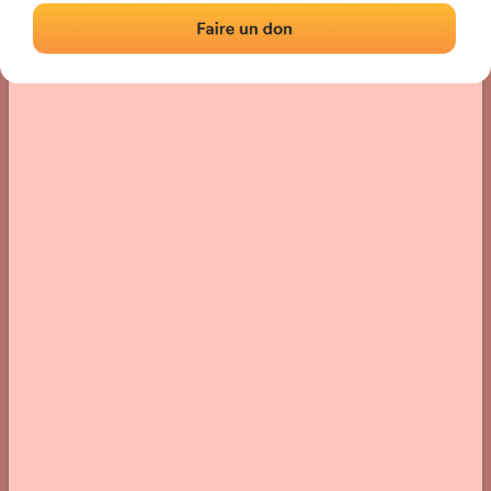
Localisation
Photos
Commentaires et avis
|
|
› Localisation du fronton