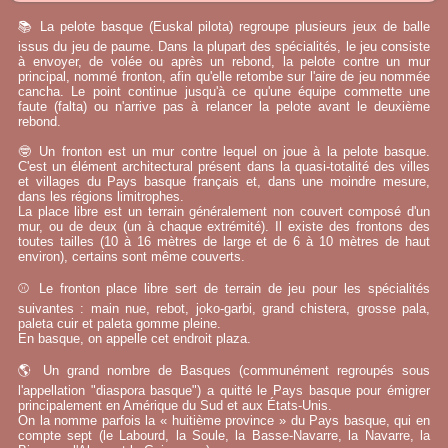
📚 La pelote basque (Euskal pilota) regroupe plusieurs jeux de balle
issus du jeu de paume. Dans la plupart des spécialités, le jeu consiste
à envoyer, de volée ou après un rebond, la pelote contre un mur
principal, nommé fronton, afin qu'elle retombe sur l'aire de jeu nommée
cancha. Le point continue jusqu'à ce qu'une équipe commette une
faute (falta) ou n'arrive pas à relancer la pelote avant le deuxième
rebond.
🤓 Un fronton est un mur contre lequel on joue à la pelote basque.
C'est un élément architectural présent dans la quasi-totalité des villes
et villages du Pays basque français et, dans une moindre mesure,
dans les régions limitrophes.
La place libre est un terrain généralement non couvert composé d'un
mur, ou de deux (un à chaque extrémité). Il existe des frontons des
toutes tailles (10 à 16 mètres de large et de 6 à 10 mètres de haut
environ), certains sont même couverts.
⚾ Le fronton place libre sert de terrain de jeu pour les spécialités
suivantes : main nue, rebot, joko-garbi, grand chistera, grosse pala,
paleta cuir et paleta gomme pleine.
En basque, on appelle cet endroit plaza.
🌎 Un grand nombre de Basques (communément regroupés sous
l'appellation "diaspora basque") a quitté le Pays basque pour émigrer
principalement en Amérique du Sud et aux États-Unis.
On la nomme parfois la « huitième province » du Pays basque, qui en
compte sept (le Labourd, la Soule, la Basse-Navarre, la Navarre, la