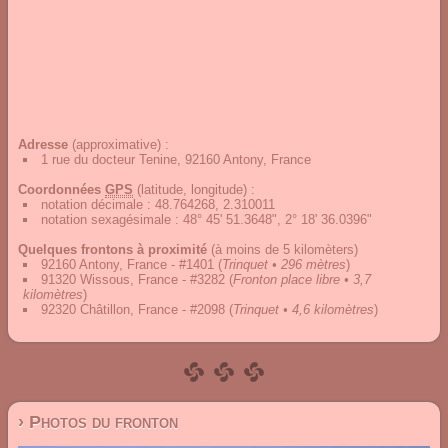
Adresse
(approximative) :
1 rue du docteur Tenine, 92160 Antony, France
Coordonnées
GPS
(latitude, longitude) :
notation décimale
:
48.764268, 2.310011
notation sexagésimale
:
48° 45' 51.3648", 2° 18' 36.0396"
Quelques frontons à proximité
(à moins de 5 kilomèters)
92160 Antony, France - #1401
(
Trinquet • 296 mètres
)
91320 Wissous, France - #3282
(
Fronton place libre • 3,7
kilomètres
)
92320 Châtillon, France - #2098
(
Trinquet • 4,6 kilomètres
)
› Photos du fronton