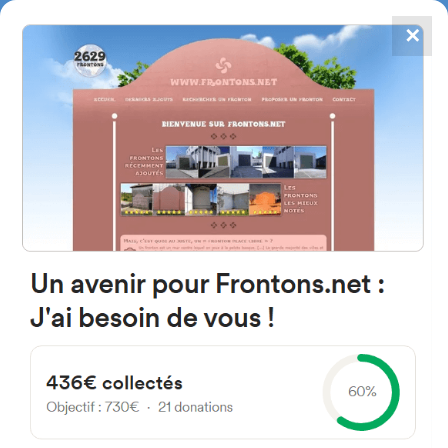
✕
4867
frontons
FRONTONS.NET
RECHERCHER UN FRONTON
PROPOSER UN FRONTON
92160 Antony, France
1 rue du docteur Tenine
#79
Fronton place libre