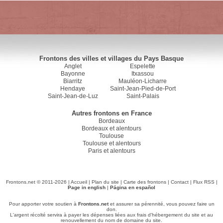
Frontons des villes et villages du Pays Basque
Anglet
Espelette
Bayonne
Itxassou
Biarritz
Mauléon-Licharre
Hendaye
Saint-Jean-Pied-de-Port
Saint-Jean-de-Luz
Saint-Palais
Autres frontons en France
Bordeaux
Bordeaux et alentours
Toulouse
Toulouse et alentours
Paris et alentours
Frontons.net © 2011-2026 |
Accueil
|
Plan du site
|
Carte des frontons
|
Contact
|
Flux RSS
|
Page in english
|
Página en español
Pour apporter votre soutien à
Frontons.net
et assurer sa pérennité, vous pouvez faire un
don.
L'argent récolté servira à payer les dépenses liées aux frais d'hébergement du site et au
renouvellement du nom de domaine du site.