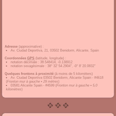
Adresse
(approximative) :
Av. Ciudad Deportiva, 21, 03502 Benidorm, Alicante, Spain
Coordonnées
GPS
(latitude, longitude) :
notation décimale
:
38.548414, -0.138912
notation sexagésimale
:
38° 32' 54.2904", -0° 8' 20.0832"
Quelques frontons à proximité
(à moins de 5 kilomèters)
Av. Ciudad Deportiva 03502 Benidorm, Alicante Spain - #4618
(
Fronton mur à gauche • 29 mètres
)
03581 Alicante Spain - #4599
(
Fronton mur à gauche • 5,0
kilomètres
)