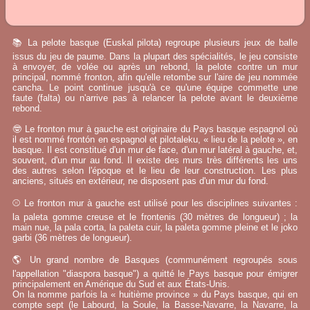
📚 La pelote basque (Euskal pilota) regroupe plusieurs jeux de balle
issus du jeu de paume. Dans la plupart des spécialités, le jeu consiste
à envoyer, de volée ou après un rebond, la pelote contre un mur
principal, nommé fronton, afin qu'elle retombe sur l'aire de jeu nommée
cancha. Le point continue jusqu'à ce qu'une équipe commette une
faute (falta) ou n'arrive pas à relancer la pelote avant le deuxième
rebond.
🤓 Le fronton mur à gauche est originaire du Pays basque espagnol où
il est nommé frontón en espagnol et pilotaleku, « lieu de la pelote », en
basque. Il est constitué d'un mur de face, d'un mur latéral à gauche, et,
souvent, d'un mur au fond. Il existe des murs très différents les uns
des autres selon l'époque et le lieu de leur construction. Les plus
anciens, situés en extérieur, ne disposent pas d'un mur du fond.
⚾ Le fronton mur à gauche est utilisé pour les disciplines suivantes :
la paleta gomme creuse et le frontenis (30 mètres de longueur) ; la
main nue, la pala corta, la paleta cuir, la paleta gomme pleine et le joko
garbi (36 mètres de longueur).
🌎 Un grand nombre de Basques (communément regroupés sous
l'appellation "diaspora basque") a quitté le Pays basque pour émigrer
principalement en Amérique du Sud et aux États-Unis.
On la nomme parfois la « huitième province » du Pays basque, qui en
compte sept (le Labourd, la Soule, la Basse-Navarre, la Navarre, la