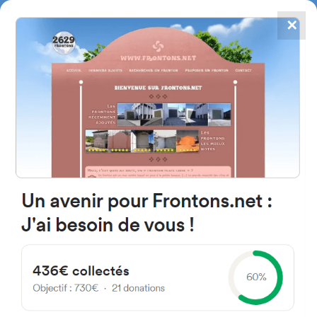
✕
4867
frontons
FRONTONS.NET
RECHERCHER UN FRONTON
PROPOSER UN FRONTON
Av. Ciudad Deportiva 03502
Benidorm, Alicante Spain
21
#4687