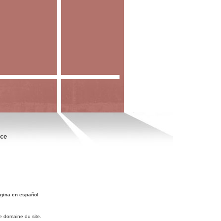
nce
gina en español
e domaine du site.