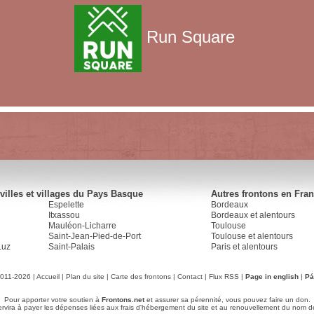
Run Square
villes et villages du Pays Basque
Autres frontons en Fra
Espelette
Bordeaux
Itxassou
Bordeaux et alentours
Mauléon-Licharre
Toulouse
Saint-Jean-Pied-de-Port
Toulouse et alentours
Luz
Saint-Palais
Paris et alentours
2011-2026 |
Accueil
|
Plan du site
|
Carte des frontons
|
Contact
|
Flux RSS
|
Page in english
|
Pá
Pour apporter votre soutien à
Frontons.net
et assurer sa pérennité, vous pouvez faire un don.
servira à payer les dépenses liées aux frais d'hébergement du site et au renouvellement du nom d