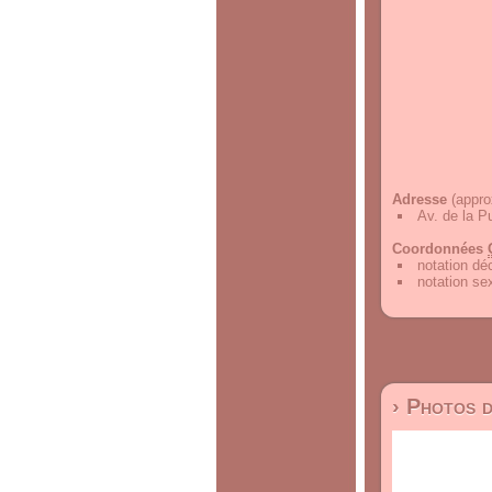
Adresse
(appro
Av. de la P
Coordonnées
notation d
notation s
› Photos 