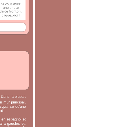
 Dans la plupart
n mur principal,
usqu'à ce qu'une
nd.
n en espagnol et
ral à gauche, et,