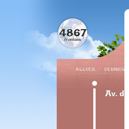
4867
frontons
ACCUEIL
DERNIERS
Av. de