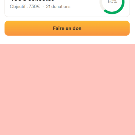
Fronton mur à gauche
Localisation
Photos
Commentaires et avis
|
|
tion du fronton