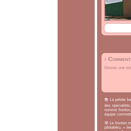
› Commenta
Donnez une note
📚 La pelote ba
des spécialités
nommé fronton, 
équipe commette
🤓 Le fronton m
pilotaleku, « li