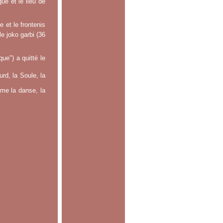
ue et le lieu de
 et le frontenis
le joko garbi (36
e") a quitté le
rd, la Soule, la
mme la danse, la