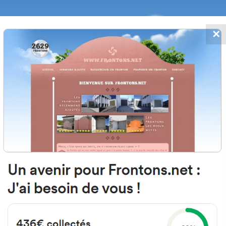
✕
FRONTONS.NET
 AJOUTS
RECHERCHER UN FRONTON
PROPOSER U
 la Purisima 49780 Pobladura del
Zamora Espagne
11 Pob dura l
#3819