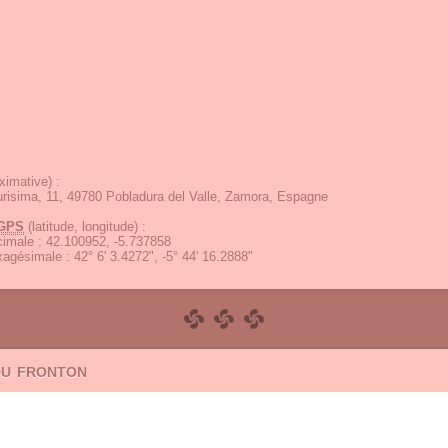
ximative) :
urisima, 11, 49780 Pobladura del Valle, Zamora, Espagne
GPS
(latitude, longitude) :
écimale
:
42.100952, -5.737858
exagésimale
:
42° 6' 3.4272", -5° 44' 16.2888"
du fronton