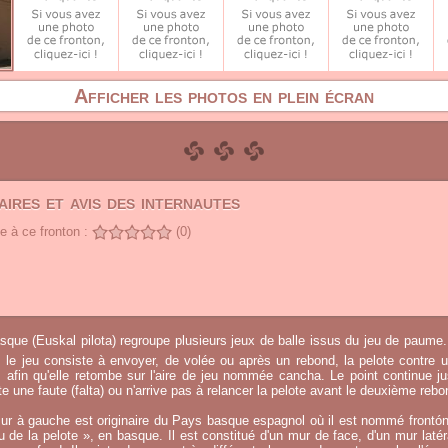
Afficher les photos en plein écran
ires et avis des internautes
 à ce fronton :
(0)
sque (Euskal pilota) regroupe plusieurs jeux de balle issus du jeu de paume.
, le jeu consiste à envoyer, de volée ou après un rebond, la pelote contre u
afin qu'elle retombe sur l'aire de jeu nommée cancha. Le point continue j
 une faute (falta) ou n'arrive pas à relancer la pelote avant le deuxième rebo
ur à gauche est originaire du Pays basque espagnol où il est nommé frontó
eu de la pelote », en basque. Il est constitué d'un mur de face, d'un mur laté