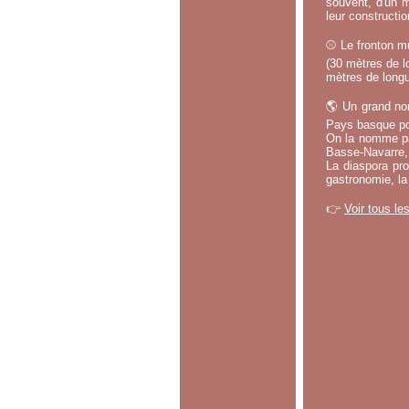
souvent, d'un m
leur constructi
⚾ Le fronton mu
(30 mètres de lo
mètres de longu
🌎 Un grand no
Pays basque po
On la nomme par
Basse-Navarre, 
La diaspora pro
gastronomie, la
👉
Voir tous le