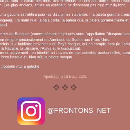
ur au fond. Il existe des murs très différents les uns des autres selon l'époq
on. Les plus anciens, situés en extérieur, ne disposent pas d'un mur du fond.
r à gauche est utilisé pour les disciplines suivantes : la paleta gomme creuse
ngueur) ; la main nue, la pala corta, la paleta cuir, la paleta gomme pleine et 
eur).
mbre de Basques (communément regroupés sous l'appellation "diaspora basqu
ur émigrer principalement en Amérique du Sud et aux États-Unis.
fois la « huitième province » du Pays basque, qui en compte sept (le Labou
la Navarre, la Biscaye, l'Alava et le Guipuscoa).
meut activement son identité au travers de ses activités tradtionnelles, co
 force basque et, bien sûr, la pelote basque.
s frontons mur à gauche
Ajouté(s) le 16 mars 2021
@FRONTONS_NET