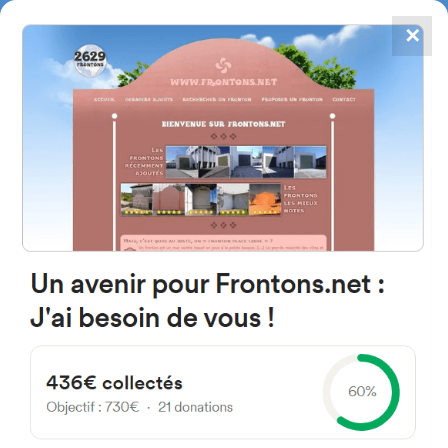
✕
4867
frontons
FRONTONS.NET
RECHERCHER UN FRONTON
PROPOSER UN FRONTON
Av. del Balonmano Nava 40450
Nava de la Asunción, Segovia
Espagne
9