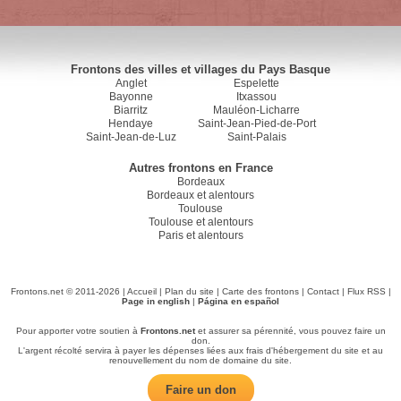
Frontons des villes et villages du Pays Basque
Anglet
Espelette
Bayonne
Itxassou
Biarritz
Mauléon-Licharre
Hendaye
Saint-Jean-Pied-de-Port
Saint-Jean-de-Luz
Saint-Palais
Autres frontons en France
Bordeaux
Bordeaux et alentours
Toulouse
Toulouse et alentours
Paris et alentours
Frontons.net © 2011-2026 |
Accueil
|
Plan du site
|
Carte des frontons
|
Contact
|
Flux RSS
|
Page in english
|
Página en español
Pour apporter votre soutien à
Frontons.net
et assurer sa pérennité, vous pouvez faire un
don.
L'argent récolté servira à payer les dépenses liées aux frais d'hébergement du site et au
renouvellement du nom de domaine du site.
Faire un don