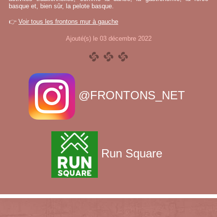
basque et, bien sûr, la pelote basque.
👉
Voir tous les frontons mur à gauche
Ajouté(s) le 03 décembre 2022
@FRONTONS_NET
Run Square