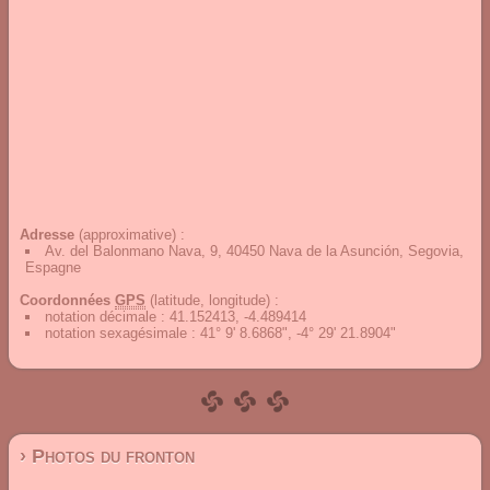
Adresse
(approximative) :
Av. del Balonmano Nava, 9, 40450 Nava de la Asunción, Segovia,
Espagne
Coordonnées
GPS
(latitude, longitude) :
notation décimale
:
41.152413, -4.489414
notation sexagésimale
:
41° 9' 8.6868", -4° 29' 21.8904"
› Photos du fronton