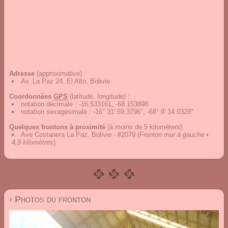
Adresse
(approximative) :
Av. La Paz 24, El Alto, Bolivie
Coordonnées
GPS
(latitude, longitude) :
notation décimale
:
-16.533161, -68.153898
notation sexagésimale
:
-16° 31' 59.3796", -68° 9' 14.0328"
Quelques frontons à proximité
(à moins de 5 kilomèters)
Ave Costanera La Paz, Bolivie - #2079
(
Fronton mur à gauche •
4,9 kilomètres
)
› Photos du fronton