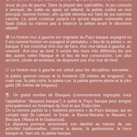
issus du jeu de paume. Dans la plupart des spécialités, le jeu consiste
à envoyer, de volée ou après un rebond, la pelote contre un mur
principal, nommé fronton, afin qu'elle retombe sur l'aire de jeu nommée
cancha. Le point continue jusqu'à ce qu'une équipe commette une
faute (falta) ou n'arrive pas à relancer la pelote avant le deuxième
rebond.
🤓 Le fronton mur à gauche est originaire du Pays basque espagnol où
il est nommé frontón en espagnol et pilotaleku, « lieu de la pelote », en
basque. Il est constitué d'un mur de face, d'un mur latéral à gauche, et,
souvent, d'un mur au fond. Il existe des murs très différents les uns
des autres selon l'époque et le lieu de leur construction. Les plus
anciens, situés en extérieur, ne disposent pas d'un mur du fond.
⚾ Le fronton mur à gauche est utilisé pour les disciplines suivantes :
la paleta gomme creuse et le frontenis (30 mètres de longueur) ; la
main nue, la pala corta, la paleta cuir, la paleta gomme pleine et le joko
garbi (36 mètres de longueur).
🌎 Un grand nombre de Basques (communément regroupés sous
l'appellation "diaspora basque") a quitté le Pays basque pour émigrer
principalement en Amérique du Sud et aux États-Unis.
On la nomme parfois la « huitième province » du Pays basque, qui en
compte sept (le Labourd, la Soule, la Basse-Navarre, la Navarre, la
Biscaye, l'Alava et le Guipuscoa).
La diaspora promeut activement son identité au travers de ses
activités tradtionnelles, comme la danse, la gastronomie, la force
basque et, bien sûr, la pelote basque.