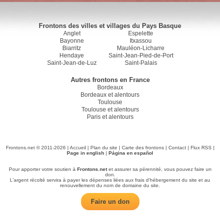
Frontons des villes et villages du Pays Basque
Anglet
Espelette
Bayonne
Itxassou
Biarritz
Mauléon-Licharre
Hendaye
Saint-Jean-Pied-de-Port
Saint-Jean-de-Luz
Saint-Palais
Autres frontons en France
Bordeaux
Bordeaux et alentours
Toulouse
Toulouse et alentours
Paris et alentours
Frontons.net © 2011-2026 |
Accueil
|
Plan du site
|
Carte des frontons
|
Contact
|
Flux RSS
|
Page in english
|
Página en español
Pour apporter votre soutien à
Frontons.net
et assurer sa pérennité, vous pouvez faire un
don.
L'argent récolté servira à payer les dépenses liées aux frais d'hébergement du site et au
renouvellement du nom de domaine du site.
Faire un don