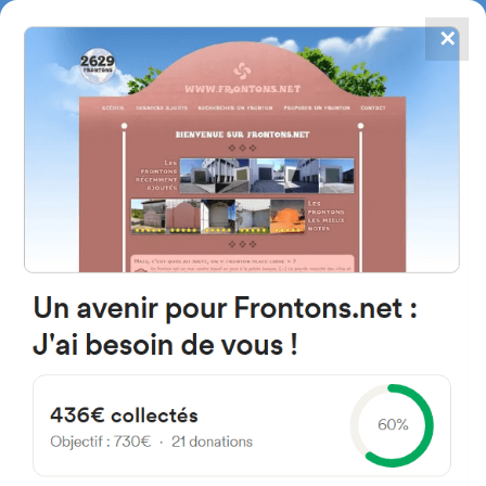
✕
4867
frontons
FRONTONS.NET
RECHERCHER UN FRONTON
PROPOSER UN FRONTON
Av. La Paz El Alto, Bolivie
24
#3225
Fronton mur à gauche