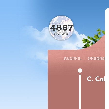
4867
frontons
ACCUEIL
DERNIERS
C. Cal