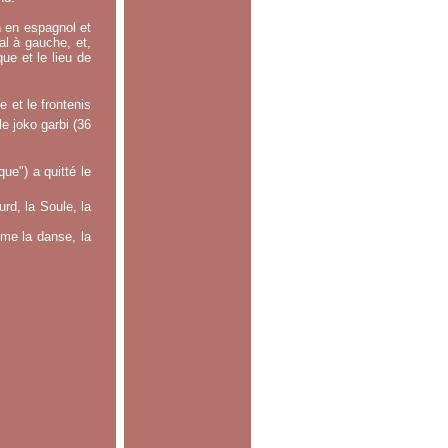
n en espagnol et
ral à gauche, et,
ue et le lieu de
 et le frontenis
le joko garbi (36
e") a quitté le
rd, la Soule, la
mme la danse, la