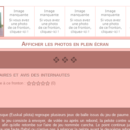
Afficher les photos en plein écran
ires et avis des internautes
 à ce fronton :
(0)
sque (Euskal pilota) regroupe plusieurs jeux de balle issus du jeu de paume.
, le jeu consiste à envoyer, de volée ou après un rebond, la pelote contre u
afin qu'elle retombe sur l'aire de jeu nommée cancha. Le point continue j
 une faute (falta) ou n'arrive pas à relancer la pelote avant le deuxième rebo