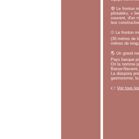
🤓 Le fronton m
pilotaleku, « li
souvent, d'un m
leur constructi
⚾ Le fronton mu
(30 mètres de lo
mètres de longu
🌎 Un grand no
Pays basque po
On la nomme par
Basse-Navarre, 
La diaspora pro
gastronomie, la
👉
Voir tous le