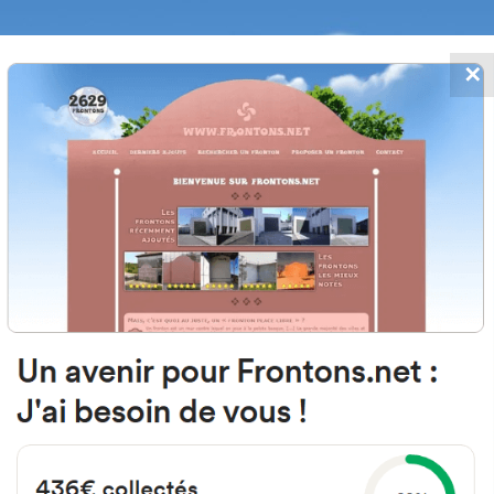
✕
FRONTONS.NET
 AJOUTS
RECHERCHER UN FRONTON
PROPOSER U
vario 40389 Valdesimonte, Segovi
10A
#5296
Fronton mur à gauche