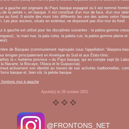
ur à gauche est originaire du Pays basque espagnol où il est nommé frontó
eu de la pelote », en basque. Il est constitué d'un mur de face, d'un mur laté
ur au fond. Il existe des murs très différents les uns des autres selon l'époq
on. Les plus anciens, situés en extérieur, ne disposent pas d'un mur du fond.
r à gauche est utilisé pour les disciplines suivantes : la paleta gomme creuse
ngueur) ; la main nue, la pala corta, la paleta cuir, la paleta gomme pleine et 
eur).
mbre de Basques (communément regroupés sous l'appellation "diaspora basqu
ur émigrer principalement en Amérique du Sud et aux États-Unis.
fois la « huitième province » du Pays basque, qui en compte sept (le Labou
la Navarre, la Biscaye, l'Alava et le Guipuscoa).
meut activement son identité au travers de ses activités tradtionnelles, co
 force basque et, bien sûr, la pelote basque.
s frontons mur à gauche
Ajouté(s) le 28 octobre 2021
@FRONTONS_NET