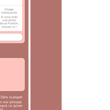
 Dans la plupart
n mur principal,
usqu'à ce qu'une
nd.