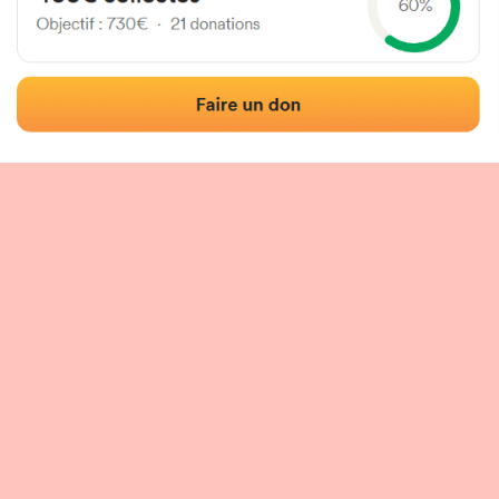
Localisation
Photos
Commentaires et avis
|
|
tion du fronton