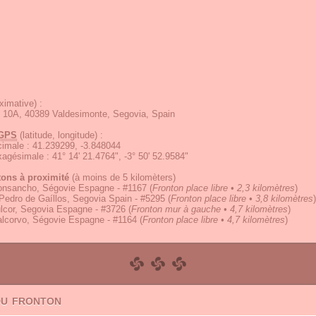
ximative) :
, 10A, 40389 Valdesimonte, Segovia, Spain
GPS
(latitude, longitude) :
écimale
:
41.239299, -3.848044
exagésimale
:
41° 14' 21.4764", -3° 50' 52.9584"
tons à proximité
(à moins de 5 kilomèters)
onsancho, Ségovie Espagne - #1167
(
Fronton place libre • 2,3 kilomètres
)
edro de Gaíllos, Segovia Spain - #5295
(
Fronton place libre • 3,8 kilomètres
)
lcor, Segovia Espagne - #3726
(
Fronton mur à gauche • 4,7 kilomètres
)
alcorvo, Ségovie Espagne - #1164
(
Fronton place libre • 4,7 kilomètres
)
du fronton