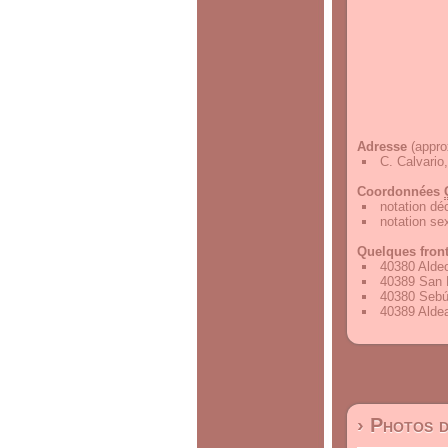
Adresse
(appro
C. Calvario
Coordonnées
notation d
notation s
Quelques fron
40380 Alde
40389 San P
40380 Sebú
40389 Alde
› Photos 