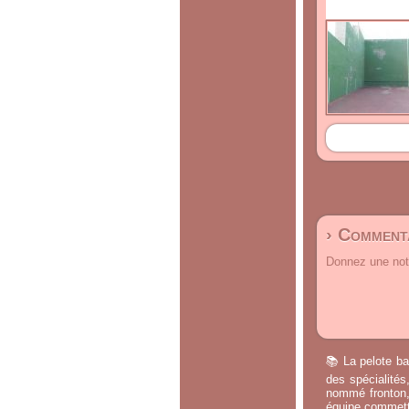
› Commenta
Donnez une note
📚 La pelote ba
des spécialités
nommé fronton, 
équipe commette