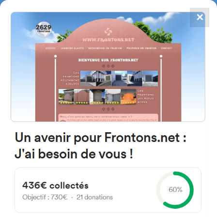
✕
4867
frontons
FRONTONS.NET
RECHERCHER UN FRONTON
PROPOSER UN FRONTON
C. Corral de Concejo 37260
Villavieja de Yeltes, Salamanca
Spain
52C