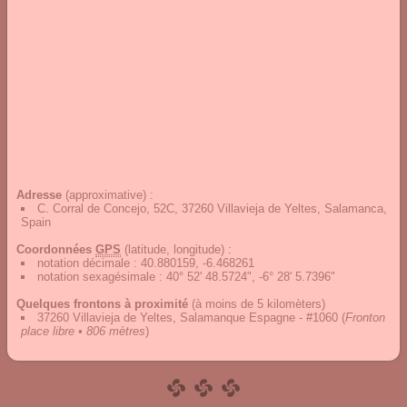
Adresse
(approximative) :
C. Corral de Concejo, 52C, 37260 Villavieja de Yeltes, Salamanca,
Spain
Coordonnées
GPS
(latitude, longitude) :
notation décimale
:
40.880159, -6.468261
notation sexagésimale
:
40° 52' 48.5724", -6° 28' 5.7396"
Quelques frontons à proximité
(à moins de 5 kilomèters)
37260 Villavieja de Yeltes, Salamanque Espagne - #1060
(
Fronton
place libre • 806 mètres
)