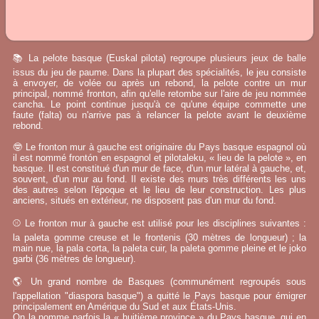
📚 La pelote basque (Euskal pilota) regroupe plusieurs jeux de balle
issus du jeu de paume. Dans la plupart des spécialités, le jeu consiste
à envoyer, de volée ou après un rebond, la pelote contre un mur
principal, nommé fronton, afin qu'elle retombe sur l'aire de jeu nommée
cancha. Le point continue jusqu'à ce qu'une équipe commette une
faute (falta) ou n'arrive pas à relancer la pelote avant le deuxième
rebond.
🤓 Le fronton mur à gauche est originaire du Pays basque espagnol où
il est nommé frontón en espagnol et pilotaleku, « lieu de la pelote », en
basque. Il est constitué d'un mur de face, d'un mur latéral à gauche, et,
souvent, d'un mur au fond. Il existe des murs très différents les uns
des autres selon l'époque et le lieu de leur construction. Les plus
anciens, situés en extérieur, ne disposent pas d'un mur du fond.
⚾ Le fronton mur à gauche est utilisé pour les disciplines suivantes :
la paleta gomme creuse et le frontenis (30 mètres de longueur) ; la
main nue, la pala corta, la paleta cuir, la paleta gomme pleine et le joko
garbi (36 mètres de longueur).
🌎 Un grand nombre de Basques (communément regroupés sous
l'appellation "diaspora basque") a quitté le Pays basque pour émigrer
principalement en Amérique du Sud et aux États-Unis.
On la nomme parfois la « huitième province » du Pays basque, qui en