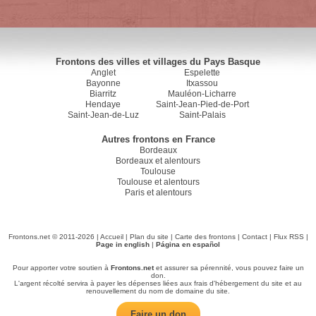
Frontons des villes et villages du Pays Basque
Anglet
Espelette
Bayonne
Itxassou
Biarritz
Mauléon-Licharre
Hendaye
Saint-Jean-Pied-de-Port
Saint-Jean-de-Luz
Saint-Palais
Autres frontons en France
Bordeaux
Bordeaux et alentours
Toulouse
Toulouse et alentours
Paris et alentours
Frontons.net © 2011-2026 |
Accueil
|
Plan du site
|
Carte des frontons
|
Contact
|
Flux RSS
|
Page in english
|
Página en español
Pour apporter votre soutien à
Frontons.net
et assurer sa pérennité, vous pouvez faire un
don.
L'argent récolté servira à payer les dépenses liées aux frais d'hébergement du site et au
renouvellement du nom de domaine du site.
Faire un don