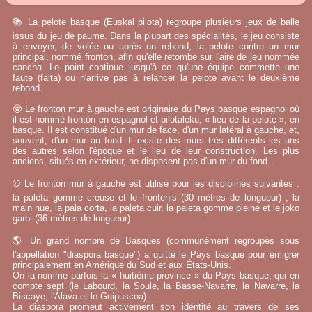
📚 La pelote basque (Euskal pilota) regroupe plusieurs jeux de balle
issus du jeu de paume. Dans la plupart des spécialités, le jeu consiste
à envoyer, de volée ou après un rebond, la pelote contre un mur
principal, nommé fronton, afin qu'elle retombe sur l'aire de jeu nommée
cancha. Le point continue jusqu'à ce qu'une équipe commette une
faute (falta) ou n'arrive pas à relancer la pelote avant le deuxième
rebond.
🤓 Le fronton mur à gauche est originaire du Pays basque espagnol où
il est nommé frontón en espagnol et pilotaleku, « lieu de la pelote », en
basque. Il est constitué d'un mur de face, d'un mur latéral à gauche, et,
souvent, d'un mur au fond. Il existe des murs très différents les uns
des autres selon l'époque et le lieu de leur construction. Les plus
anciens, situés en extérieur, ne disposent pas d'un mur du fond.
⚾ Le fronton mur à gauche est utilisé pour les disciplines suivantes :
la paleta gomme creuse et le frontenis (30 mètres de longueur) ; la
main nue, la pala corta, la paleta cuir, la paleta gomme pleine et le joko
garbi (36 mètres de longueur).
🌎 Un grand nombre de Basques (communément regroupés sous
l'appellation "diaspora basque") a quitté le Pays basque pour émigrer
principalement en Amérique du Sud et aux États-Unis.
On la nomme parfois la « huitième province » du Pays basque, qui en
compte sept (le Labourd, la Soule, la Basse-Navarre, la Navarre, la
Biscaye, l'Alava et le Guipuscoa).
La diaspora promeut activement son identité au travers de ses