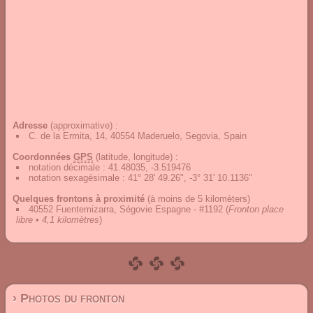
Adresse
(approximative) :
C. de la Ermita, 14, 40554 Maderuelo, Segovia, Spain
Coordonnées
GPS
(latitude, longitude) :
notation décimale
:
41.48035, -3.519476
notation sexagésimale
:
41° 28' 49.26", -3° 31' 10.1136"
Quelques frontons à proximité
(à moins de 5 kilomèters)
40552 Fuentemizarra, Ségovie Espagne - #1192
(
Fronton place
libre • 4,1 kilomètres
)
› Photos du fronton