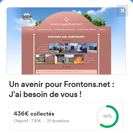
✕
4867
frontons
FRONTONS.NET
RECHERCHER UN FRONTON
PROPOSER UN FRONTON
C. de la Ermita 40554
Maderuelo, Segovia Spain
14 Ma ruelo
#4921