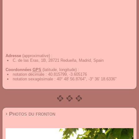
Adresse
(approximative) :
C. de las Eras, 1B, 28721 Redueña, Madrid, Spain
Coordonnées
GPS
(latitude, longitude) :
notation décimale
:
40.815799, -3.605176
notation sexagésimale
:
40° 48' 56.8764", -3° 36' 18.6336"
› Photos du fronton