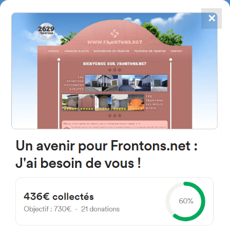
✕
4867
frontons
FRONTONS.NET
RECHERCHER UN FRONTON
PROPOSER UN FRONTON
C. de las Eras 28721 Redueña,
Madrid Spain
1B
#5259