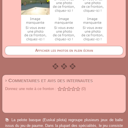
Afficher les photos en plein écran
› Commentaires et avis des internautes
Donnez une note à ce fronton :
(0)
📚 La pelote basque (Euskal pilota) regroupe plusieurs jeux de balle
issus du jeu de paume. Dans la plupart des spécialités, le jeu consiste