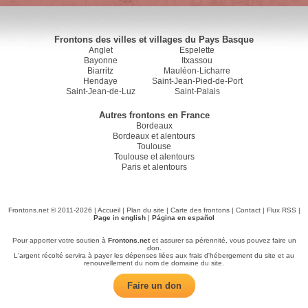
Frontons des villes et villages du Pays Basque
Anglet
Espelette
Bayonne
Itxassou
Biarritz
Mauléon-Licharre
Hendaye
Saint-Jean-Pied-de-Port
Saint-Jean-de-Luz
Saint-Palais
Autres frontons en France
Bordeaux
Bordeaux et alentours
Toulouse
Toulouse et alentours
Paris et alentours
Frontons.net © 2011-2026 |
Accueil
|
Plan du site
|
Carte des frontons
|
Contact
|
Flux RSS
|
Page in english
|
Página en español
Pour apporter votre soutien à
Frontons.net
et assurer sa pérennité, vous pouvez faire un
don.
L'argent récolté servira à payer les dépenses liées aux frais d'hébergement du site et au
renouvellement du nom de domaine du site.
Faire un don