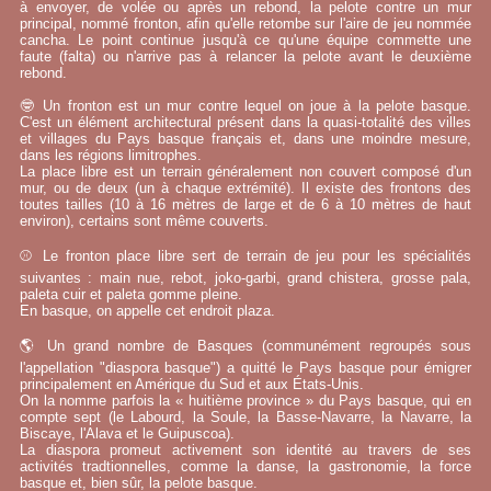
à envoyer, de volée ou après un rebond, la pelote contre un mur
principal, nommé fronton, afin qu'elle retombe sur l'aire de jeu nommée
cancha. Le point continue jusqu'à ce qu'une équipe commette une
faute (falta) ou n'arrive pas à relancer la pelote avant le deuxième
rebond.
🤓 Un fronton est un mur contre lequel on joue à la pelote basque.
C'est un élément architectural présent dans la quasi-totalité des villes
et villages du Pays basque français et, dans une moindre mesure,
dans les régions limitrophes.
La place libre est un terrain généralement non couvert composé d'un
mur, ou de deux (un à chaque extrémité). Il existe des frontons des
toutes tailles (10 à 16 mètres de large et de 6 à 10 mètres de haut
environ), certains sont même couverts.
⚾ Le fronton place libre sert de terrain de jeu pour les spécialités
suivantes : main nue, rebot, joko-garbi, grand chistera, grosse pala,
paleta cuir et paleta gomme pleine.
En basque, on appelle cet endroit plaza.
🌎 Un grand nombre de Basques (communément regroupés sous
l'appellation "diaspora basque") a quitté le Pays basque pour émigrer
principalement en Amérique du Sud et aux États-Unis.
On la nomme parfois la « huitième province » du Pays basque, qui en
compte sept (le Labourd, la Soule, la Basse-Navarre, la Navarre, la
Biscaye, l'Alava et le Guipuscoa).
La diaspora promeut activement son identité au travers de ses
activités tradtionnelles, comme la danse, la gastronomie, la force
basque et, bien sûr, la pelote basque.