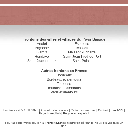
Frontons des villes et villages du Pays Basque
Anglet
Espelette
Bayonne
Itxassou
Biarritz
Mauléon-Licharre
Hendaye
Saint-Jean-Pied-de-Port
Saint-Jean-de-Luz
Saint-Palais
Autres frontons en France
Bordeaux
Bordeaux et alentours
Toulouse
Toulouse et alentours
Paris et alentours
Frontons.net © 2011-2026 |
Accueil
|
Plan du site
|
Carte des frontons
|
Contact
|
Flux RSS
|
Page in english
|
Página en español
Pour apporter votre soutien à
Frontons.net
et assurer sa pérennité, vous pouvez faire un
don.