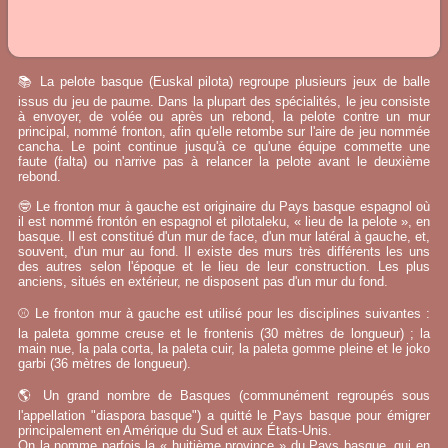
📚 La pelote basque (Euskal pilota) regroupe plusieurs jeux de balle
issus du jeu de paume. Dans la plupart des spécialités, le jeu consiste
à envoyer, de volée ou après un rebond, la pelote contre un mur
principal, nommé fronton, afin qu'elle retombe sur l'aire de jeu nommée
cancha. Le point continue jusqu'à ce qu'une équipe commette une
faute (falta) ou n'arrive pas à relancer la pelote avant le deuxième
rebond.
🤓 Le fronton mur à gauche est originaire du Pays basque espagnol où
il est nommé frontón en espagnol et pilotaleku, « lieu de la pelote », en
basque. Il est constitué d'un mur de face, d'un mur latéral à gauche, et,
souvent, d'un mur au fond. Il existe des murs très différents les uns
des autres selon l'époque et le lieu de leur construction. Les plus
anciens, situés en extérieur, ne disposent pas d'un mur du fond.
⚾ Le fronton mur à gauche est utilisé pour les disciplines suivantes :
la paleta gomme creuse et le frontenis (30 mètres de longueur) ; la
main nue, la pala corta, la paleta cuir, la paleta gomme pleine et le joko
garbi (36 mètres de longueur).
🌎 Un grand nombre de Basques (communément regroupés sous
l'appellation "diaspora basque") a quitté le Pays basque pour émigrer
principalement en Amérique du Sud et aux États-Unis.
On la nomme parfois la « huitième province » du Pays basque, qui en