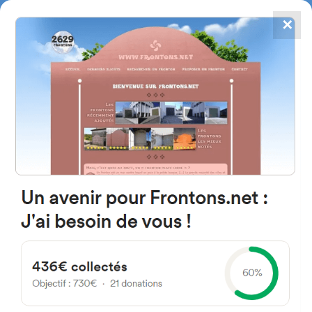
✕
4867
frontons
FRONTONS.NET
RECHERCHER UN FRONTON
PROPOSER UN FRONTON
C. Don Quijote de la Mancha
28814 Daganzo de Arriba,
Madrid Espagne
1D