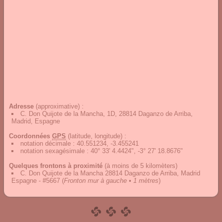
Adresse
(approximative) :
C. Don Quijote de la Mancha, 1D, 28814 Daganzo de Arriba,
Madrid, Espagne
Coordonnées
GPS
(latitude, longitude) :
notation décimale
:
40.551234, -3.455241
notation sexagésimale
:
40° 33' 4.4424", -3° 27' 18.8676"
Quelques frontons à proximité
(à moins de 5 kilomèters)
C. Don Quijote de la Mancha 28814 Daganzo de Arriba, Madrid
Espagne - #5667
(
Fronton mur à gauche • 1 mètres
)