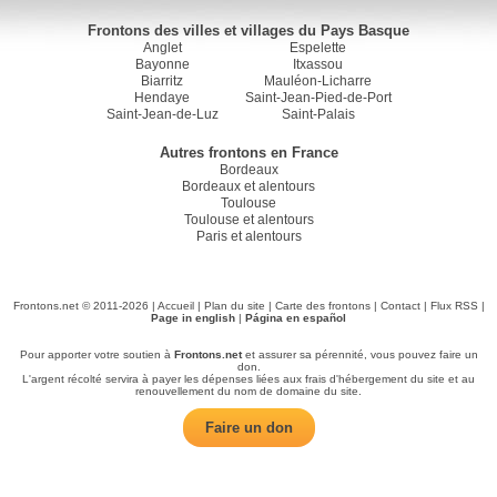
Frontons des villes et villages du Pays Basque
Anglet
Espelette
Bayonne
Itxassou
Biarritz
Mauléon-Licharre
Hendaye
Saint-Jean-Pied-de-Port
Saint-Jean-de-Luz
Saint-Palais
Autres frontons en France
Bordeaux
Bordeaux et alentours
Toulouse
Toulouse et alentours
Paris et alentours
Frontons.net © 2011-2026 |
Accueil
|
Plan du site
|
Carte des frontons
|
Contact
|
Flux RSS
|
Page in english
|
Página en español
Pour apporter votre soutien à
Frontons.net
et assurer sa pérennité, vous pouvez faire un
don.
L'argent récolté servira à payer les dépenses liées aux frais d'hébergement du site et au
renouvellement du nom de domaine du site.
Faire un don