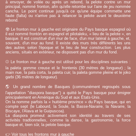
à envoyer, de volée ou après un rebond, la pelote contre un mur
principal, nommé fronton, afin qu'elle retombe sur l'aire de jeu nommée
cancha. Le point continue jusqu'à ce qu'une équipe commette une
faute (falta) ou n'arrive pas à relancer la pelote avant le deuxième
rebond.
🤓 Le fronton mur à gauche est originaire du Pays basque espagnol où
il est nommé frontón en espagnol et pilotaleku, « lieu de la pelote », en
basque. Il est constitué d'un mur de face, d'un mur latéral à gauche, et,
souvent, d'un mur au fond. Il existe des murs très différents les uns
des autres selon l'époque et le lieu de leur construction. Les plus
anciens, situés en extérieur, ne disposent pas d'un mur du fond.
⚾ Le fronton mur à gauche est utilisé pour les disciplines suivantes :
la paleta gomme creuse et le frontenis (30 mètres de longueur) ; la
main nue, la pala corta, la paleta cuir, la paleta gomme pleine et le joko
garbi (36 mètres de longueur).
🌎 Un grand nombre de Basques (communément regroupés sous
l'appellation "diaspora basque") a quitté le Pays basque pour émigrer
principalement en Amérique du Sud et aux États-Unis.
On la nomme parfois la « huitième province » du Pays basque, qui en
compte sept (le Labourd, la Soule, la Basse-Navarre, la Navarre, la
Biscaye, l'Alava et le Guipuscoa).
La diaspora promeut activement son identité au travers de ses
activités tradtionnelles, comme la danse, la gastronomie, la force
basque et, bien sûr, la pelote basque.
👉
Voir tous les frontons mur à gauche