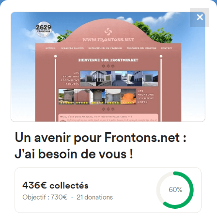
✕
4867
frontons
FRONTONS.NET
RECHERCHER UN FRONTON
PROPOSER UN FRONTON
C. el Cantón 44391 Luco de
Jiloca, Teruel Spain
2 Teru
#5456