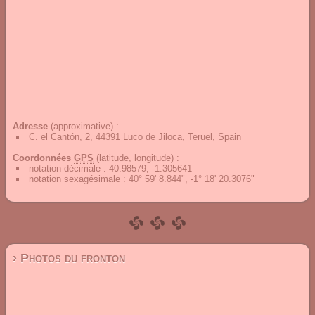
Adresse
(approximative) :
C. el Cantón, 2, 44391 Luco de Jiloca, Teruel, Spain
Coordonnées
GPS
(latitude, longitude) :
notation décimale
:
40.98579, -1.305641
notation sexagésimale
:
40° 59' 8.844", -1° 18' 20.3076"
› Photos du fronton