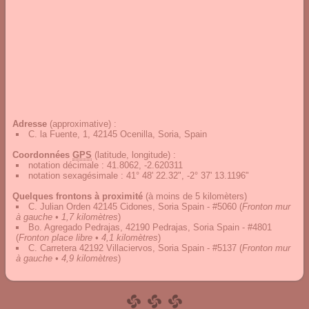
Adresse
(approximative) :
C. la Fuente, 1, 42145 Ocenilla, Soria, Spain
Coordonnées
GPS
(latitude, longitude) :
notation décimale
:
41.8062, -2.620311
notation sexagésimale
:
41° 48' 22.32", -2° 37' 13.1196"
Quelques frontons à proximité
(à moins de 5 kilomèters)
C. Julian Orden 42145 Cidones, Soria Spain - #5060
(
Fronton mur
à gauche • 1,7 kilomètres
)
Bo. Agregado Pedrajas, 42190 Pedrajas, Soria Spain - #4801
(
Fronton place libre • 4,1 kilomètres
)
C. Carretera 42192 Villaciervos, Soria Spain - #5137
(
Fronton mur
à gauche • 4,9 kilomètres
)