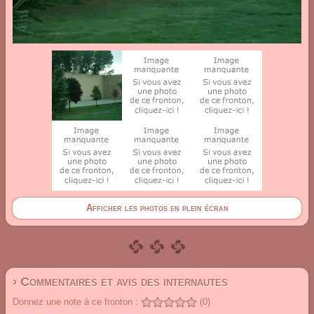
Afficher les photos en plein écran
› Commentaires et avis des internautes
Donnez une note à ce fronton :
(0)