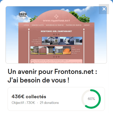
✕
4867
frontons
FRONTONS.NET
RECHERCHER UN FRONTON
PROPOSER UN FRONTON
C. la Fuente 42145 Ocenilla,
Soria Spain
1 Ocenil
#5059