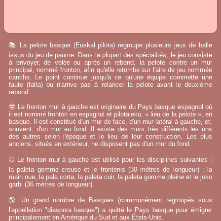
📚 La pelote basque (Euskal pilota) regroupe plusieurs jeux de balle
issus du jeu de paume. Dans la plupart des spécialités, le jeu consiste
à envoyer, de volée ou après un rebond, la pelote contre un mur
principal, nommé fronton, afin qu'elle retombe sur l'aire de jeu nommée
cancha. Le point continue jusqu'à ce qu'une équipe commette une
faute (falta) ou n'arrive pas à relancer la pelote avant le deuxième
rebond.
🤓 Le fronton mur à gauche est originaire du Pays basque espagnol où
il est nommé frontón en espagnol et pilotaleku, « lieu de la pelote », en
basque. Il est constitué d'un mur de face, d'un mur latéral à gauche, et,
souvent, d'un mur au fond. Il existe des murs très différents les uns
des autres selon l'époque et le lieu de leur construction. Les plus
anciens, situés en extérieur, ne disposent pas d'un mur du fond.
⚾ Le fronton mur à gauche est utilisé pour les disciplines suivantes :
la paleta gomme creuse et le frontenis (30 mètres de longueur) ; la
main nue, la pala corta, la paleta cuir, la paleta gomme pleine et le joko
garbi (36 mètres de longueur).
🌎 Un grand nombre de Basques (communément regroupés sous
l'appellation "diaspora basque") a quitté le Pays basque pour émigrer
principalement en Amérique du Sud et aux États-Unis.