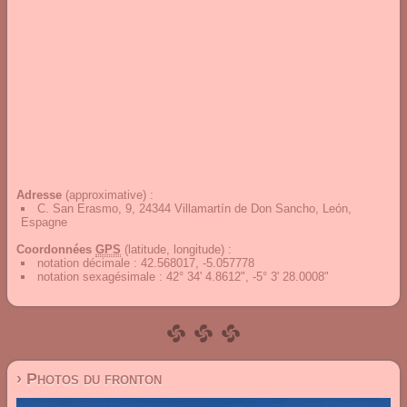
Adresse
(approximative) :
C. San Erasmo, 9, 24344 Villamartín de Don Sancho, León,
Espagne
Coordonnées
GPS
(latitude, longitude) :
notation décimale
:
42.568017, -5.057778
notation sexagésimale
:
42° 34' 4.8612", -5° 3' 28.0008"
› Photos du fronton