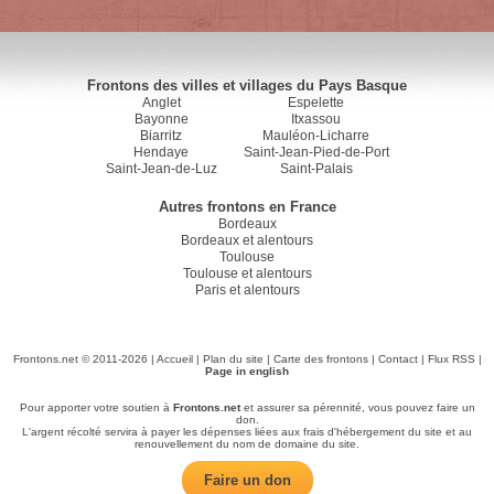
Frontons des villes et villages du Pays Basque
Anglet
Espelette
Bayonne
Itxassou
Biarritz
Mauléon-Licharre
Hendaye
Saint-Jean-Pied-de-Port
Saint-Jean-de-Luz
Saint-Palais
Autres frontons en France
Bordeaux
Bordeaux et alentours
Toulouse
Toulouse et alentours
Paris et alentours
Frontons.net © 2011-2026 |
Accueil
|
Plan du site
|
Carte des frontons
|
Contact
|
Flux RSS
|
Page in english
Pour apporter votre soutien à
Frontons.net
et assurer sa pérennité, vous pouvez faire un
don.
L'argent récolté servira à payer les dépenses liées aux frais d'hébergement du site et au
renouvellement du nom de domaine du site.
Faire un don