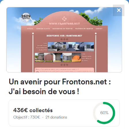
✕
4867
frontons
FRONTONS.NET
RECHERCHER UN FRONTON
PROPOSER UN FRONTON
C. San Erasmo 24344
Villamartín de Don Sancho,
León Espagne
9 cho