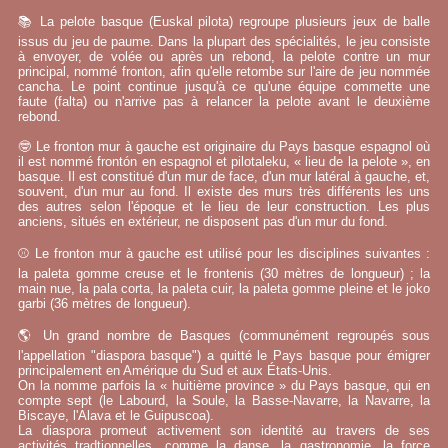
📚 La pelote basque (Euskal pilota) regroupe plusieurs jeux de balle
issus du jeu de paume. Dans la plupart des spécialités, le jeu consiste
à envoyer, de volée ou après un rebond, la pelote contre un mur
principal, nommé fronton, afin qu'elle retombe sur l'aire de jeu nommée
cancha. Le point continue jusqu'à ce qu'une équipe commette une
faute (falta) ou n'arrive pas à relancer la pelote avant le deuxième
rebond.
🤓 Le fronton mur à gauche est originaire du Pays basque espagnol où
il est nommé frontón en espagnol et pilotaleku, « lieu de la pelote », en
basque. Il est constitué d'un mur de face, d'un mur latéral à gauche, et,
souvent, d'un mur au fond. Il existe des murs très différents les uns
des autres selon l'époque et le lieu de leur construction. Les plus
anciens, situés en extérieur, ne disposent pas d'un mur du fond.
⚾ Le fronton mur à gauche est utilisé pour les disciplines suivantes :
la paleta gomme creuse et le frontenis (30 mètres de longueur) ; la
main nue, la pala corta, la paleta cuir, la paleta gomme pleine et le joko
garbi (36 mètres de longueur).
🌎 Un grand nombre de Basques (communément regroupés sous
l'appellation "diaspora basque") a quitté le Pays basque pour émigrer
principalement en Amérique du Sud et aux États-Unis.
On la nomme parfois la « huitième province » du Pays basque, qui en
compte sept (le Labourd, la Soule, la Basse-Navarre, la Navarre, la
Biscaye, l'Alava et le Guipuscoa).
La diaspora promeut activement son identité au travers de ses
activités tradtionnelles, comme la danse, la gastronomie, la force