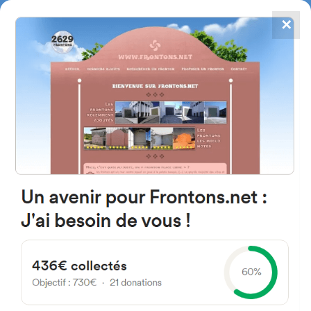
✕
4867
frontons
FRONTONS.NET
RECHERCHER UN FRONTON
PROPOSER UN FRONTON
Carr. de Armenteros 37785
Galinduste, Salamanca Spain
14
#4745