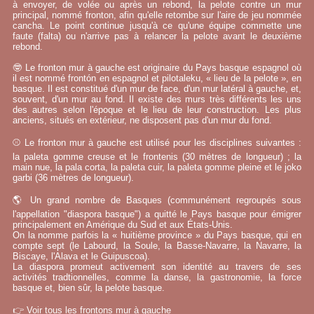
à envoyer, de volée ou après un rebond, la pelote contre un mur
principal, nommé fronton, afin qu'elle retombe sur l'aire de jeu nommée
cancha. Le point continue jusqu'à ce qu'une équipe commette une
faute (falta) ou n'arrive pas à relancer la pelote avant le deuxième
rebond.
🤓 Le fronton mur à gauche est originaire du Pays basque espagnol où
il est nommé frontón en espagnol et pilotaleku, « lieu de la pelote », en
basque. Il est constitué d'un mur de face, d'un mur latéral à gauche, et,
souvent, d'un mur au fond. Il existe des murs très différents les uns
des autres selon l'époque et le lieu de leur construction. Les plus
anciens, situés en extérieur, ne disposent pas d'un mur du fond.
⚾ Le fronton mur à gauche est utilisé pour les disciplines suivantes :
la paleta gomme creuse et le frontenis (30 mètres de longueur) ; la
main nue, la pala corta, la paleta cuir, la paleta gomme pleine et le joko
garbi (36 mètres de longueur).
🌎 Un grand nombre de Basques (communément regroupés sous
l'appellation "diaspora basque") a quitté le Pays basque pour émigrer
principalement en Amérique du Sud et aux États-Unis.
On la nomme parfois la « huitième province » du Pays basque, qui en
compte sept (le Labourd, la Soule, la Basse-Navarre, la Navarre, la
Biscaye, l'Alava et le Guipuscoa).
La diaspora promeut activement son identité au travers de ses
activités tradtionnelles, comme la danse, la gastronomie, la force
basque et, bien sûr, la pelote basque.
👉
Voir tous les frontons mur à gauche