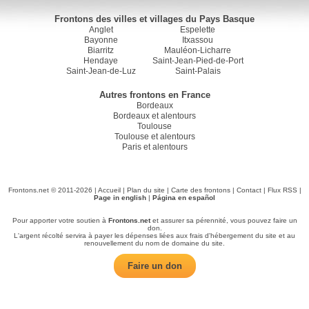
Frontons des villes et villages du Pays Basque
Anglet
Espelette
Bayonne
Itxassou
Biarritz
Mauléon-Licharre
Hendaye
Saint-Jean-Pied-de-Port
Saint-Jean-de-Luz
Saint-Palais
Autres frontons en France
Bordeaux
Bordeaux et alentours
Toulouse
Toulouse et alentours
Paris et alentours
Frontons.net © 2011-2026 |
Accueil
|
Plan du site
|
Carte des frontons
|
Contact
|
Flux RSS
|
Page in english
|
Página en español
Pour apporter votre soutien à
Frontons.net
et assurer sa pérennité, vous pouvez faire un
don.
L'argent récolté servira à payer les dépenses liées aux frais d'hébergement du site et au
renouvellement du nom de domaine du site.
Faire un don