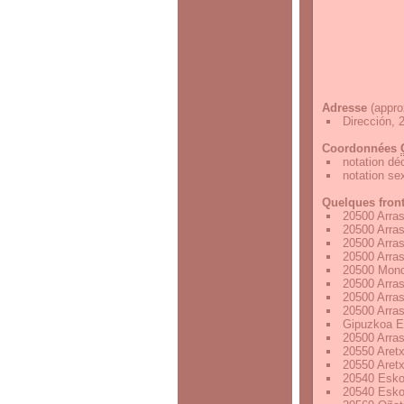
Adresse
(appro
Dirección, 
Coordonnées
notation d
notation s
Quelques fron
20500 Arra
20500 Arra
20500 Arra
20500 Arra
20500 Mond
20500 Arra
20500 Arra
20500 Arra
Gipuzkoa E
20500 Arra
20550 Aret
20550 Aret
20540 Esko
20540 Esko