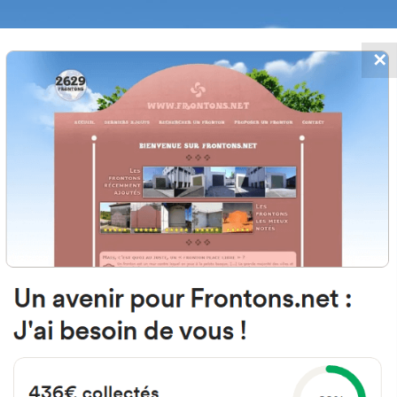
✕
FRONTONS.NET
 AJOUTS
RECHERCHER UN FRONTON
PROPOSER U
ión 20500 Arrasate, Guipúzcoa 
#2652
Fronton mur à gauche
Localisation
Photos
Commentaires et avis
|
|