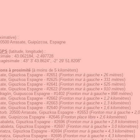
ximative) :
20500 Arrasate, Guipúzcoa, Espagne
GPS
(latitude, longitude) :
écimale
:
43.062184, -2.497728
exagésimale
:
43° 3' 43.8624", -2° 29' 51.8208"
tons à proximité
(à moins de 5 kilomèters)
sate, Gipuzkoa Espagne - #2651
(
Fronton mur à gauche • 26 mètres
)
sate, Gipuzkoa Espagne - #2625
(
Fronton mur à gauche • 331 mètres
)
sate, Gipuzkoa Espagne - #2641
(
Fronton mur à gauche • 525 mètres
)
sate, Gipuzkoa Espagne - #2622
(
Fronton mur à gauche • 910 mètres
)
ragón, Guipuscoa Espagne - #1402
(
Fronton mur à gauche • 998 mètres
)
sate, Gipuzkoa Espagne - #2662
(
Fronton mur à gauche • 1,2 kilomètres
)
sate, Gipuzkoa Espagne - #2663
(
Fronton mur à gauche • 1,3 kilomètres
)
sate, Gipuzkoa Espagne - #2640
(
Fronton mur à gauche • 1,6 kilomètres
)
torb. 20500 Arrasate, Gipuzkoa Espagne - #2653
(
Fronton mur à gauche • 2,0
sate, Guipúzcoa Espagne - #2646
(
Fronton place libre • 2,6 kilomètres
)
xabaleta, Gipuzkoa Espagne - #2696
(
Fronton mur à gauche • 2,8 kilomètres
)
xabaleta, Gipuzkoa Espagne - #2697
(
Fronton mur à gauche • 3,0 kilomètres
)
riatza, Gipuzkoa Espagne - #2694
(
Fronton mur à gauche • 4,3 kilomètres
)
riatza, Gipuzkoa Espagne - #2695
(
Fronton mur à gauche • 4,3 kilomètres
)