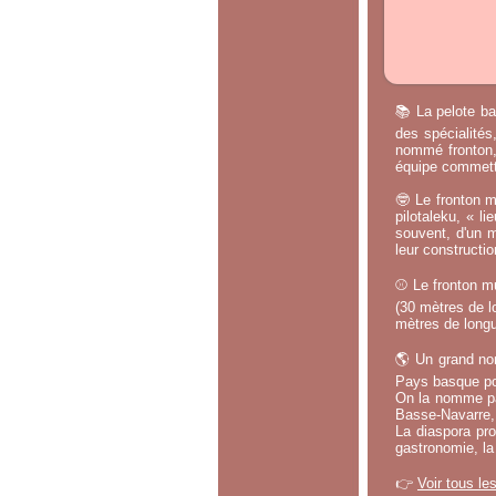
📚 La pelote ba
des spécialités
nommé fronton, 
équipe commette
🤓 Le fronton m
pilotaleku, « li
souvent, d'un m
leur constructi
⚾ Le fronton mu
(30 mètres de lo
mètres de longu
🌎 Un grand no
Pays basque po
On la nomme par
Basse-Navarre, 
La diaspora pro
gastronomie, la
👉
Voir tous le