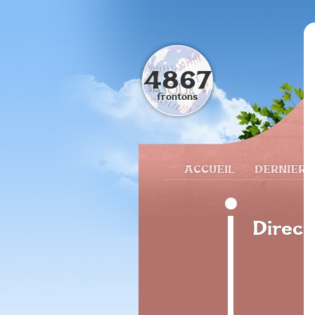
4867
frontons
ACCUEIL
DERNIERS
Direcc