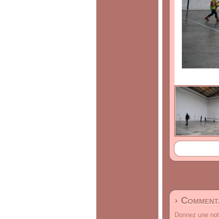
› Commenta
Donnez une note