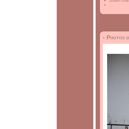
20569 Oñat
...
› Photos 