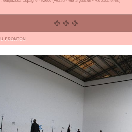
i, Guipúzcoa Espagne - #2606
(
Fronton mur à gauche • 4,6 kilomètres
)
du fronton