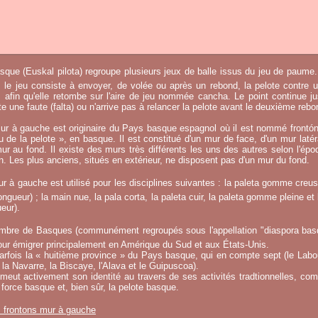
sque (Euskal pilota) regroupe plusieurs jeux de balle issus du jeu de paume.
, le jeu consiste à envoyer, de volée ou après un rebond, la pelote contre u
afin qu'elle retombe sur l'aire de jeu nommée cancha. Le point continue j
 une faute (falta) ou n'arrive pas à relancer la pelote avant le deuxième rebo
ur à gauche est originaire du Pays basque espagnol où il est nommé frontó
eu de la pelote », en basque. Il est constitué d'un mur de face, d'un mur laté
ur au fond. Il existe des murs très différents les uns des autres selon l'époq
on. Les plus anciens, situés en extérieur, ne disposent pas d'un mur du fond.
r à gauche est utilisé pour les disciplines suivantes : la paleta gomme creuse
ngueur) ; la main nue, la pala corta, la paleta cuir, la paleta gomme pleine et 
eur).
mbre de Basques (communément regroupés sous l'appellation "diaspora basqu
ur émigrer principalement en Amérique du Sud et aux États-Unis.
fois la « huitième province » du Pays basque, qui en compte sept (le Labou
la Navarre, la Biscaye, l'Alava et le Guipuscoa).
meut activement son identité au travers de ses activités tradtionnelles, co
 force basque et, bien sûr, la pelote basque.
s frontons mur à gauche