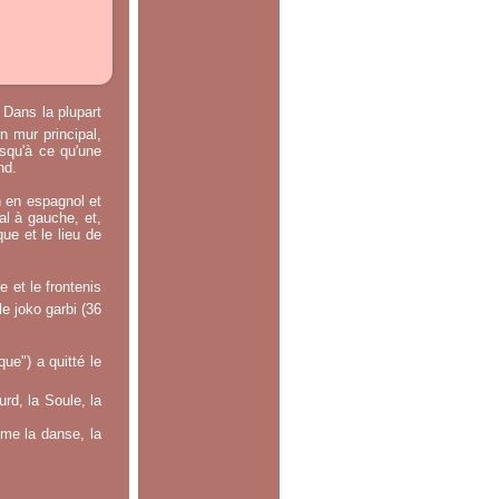
 Dans la plupart
n mur principal,
usqu'à ce qu'une
nd.
n en espagnol et
ral à gauche, et,
ue et le lieu de
 et le frontenis
le joko garbi (36
e") a quitté le
rd, la Soule, la
mme la danse, la