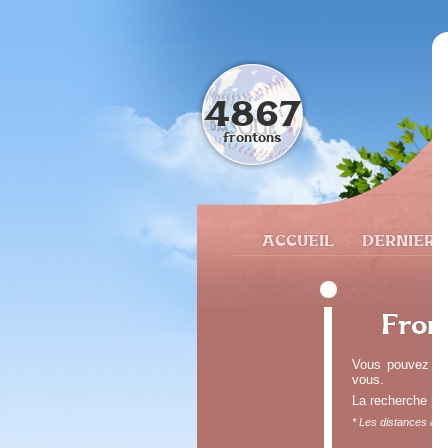
4867
frontons
ACCUEIL
DERNIERS
Fron
Vous pouvez obte
vous.
La recherche peu
* Les distances affi