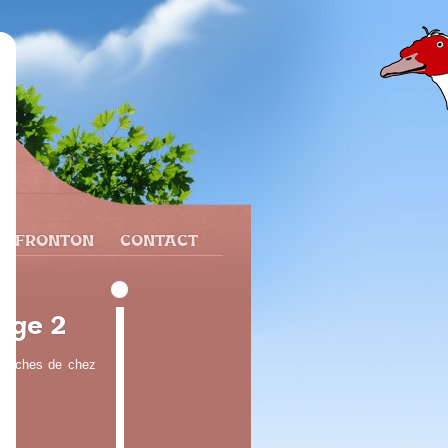
N FRONTON
CONTACT
age 2
s proches de chez