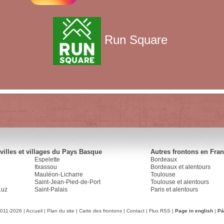
Run Square
villes et villages du Pays Basque
Autres frontons en Fra
Espelette
Bordeaux
Itxassou
Bordeaux et alentours
Mauléon-Licharre
Toulouse
Saint-Jean-Pied-de-Port
Toulouse et alentours
Luz
Saint-Palais
Paris et alentours
2011-2026 |
Accueil
|
Plan du site
|
Carte des frontons
|
Contact
|
Flux RSS
|
Page in english
|
Pá