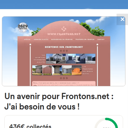
✕
FRONTONS.NET
 AJOUTS
RECHERCHER UN FRONTON
PROPOSER U
tons proches de Licq-Athérey - P
nir, à partir de ce formulaire de recherche, la liste des frontons les plu
t être effectuée dans un rayon de 5 à 50 kilomètres de l'adresse d'origine*.
chées sur cette page sont dites orthodromiques, c'est-à-dire évaluées « à vol d'oiseau ».