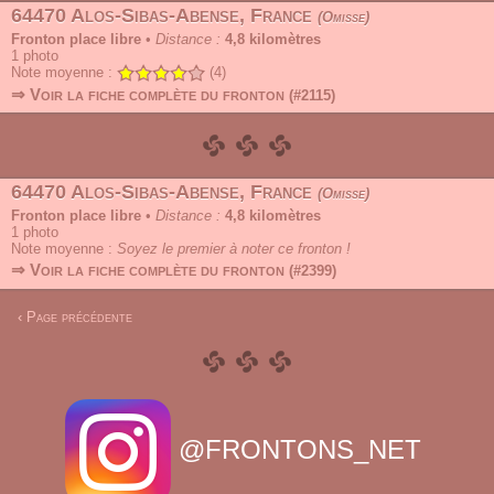
64470 Alos-Sibas-Abense, France
Omisse
Fronton place libre
•
Distance :
4,8 kilomètres
1
photo
Note moyenne :
(4)
⇒ Voir la fiche complète du fronton
(#2115)
64470 Alos-Sibas-Abense, France
Omisse
Fronton place libre
•
Distance :
4,8 kilomètres
1
photo
Note moyenne :
Soyez le premier à noter ce fronton !
⇒ Voir la fiche complète du fronton
(#2399)
‹ Page précédente
@FRONTONS_NET