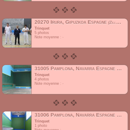
20270 Irura, Gipuzkoa Espagne
Zillar Kalea 1
Trinquet
5
photos
Note moyenne :
31005 Pamplona, Navarra Espagne
Calle 
Trinquet
4
photos
Note moyenne :
31006 Pamplona, Navarra Espagne
Calle 
Trinquet
1
photo
Note moyenne :