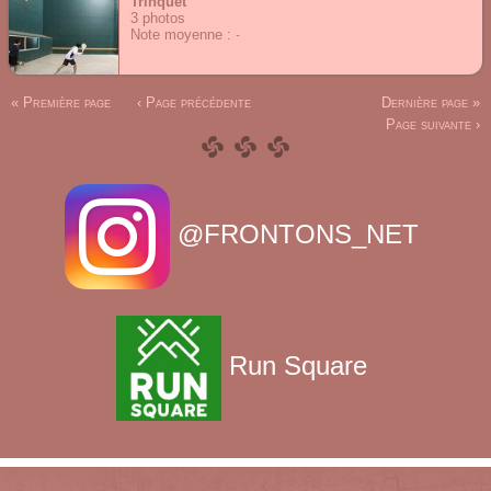
Trinquet
3
photos
Note moyenne :
« Première page
‹ Page précédente
Dernière page »
Page suivante ›
@FRONTONS_NET
Run Square