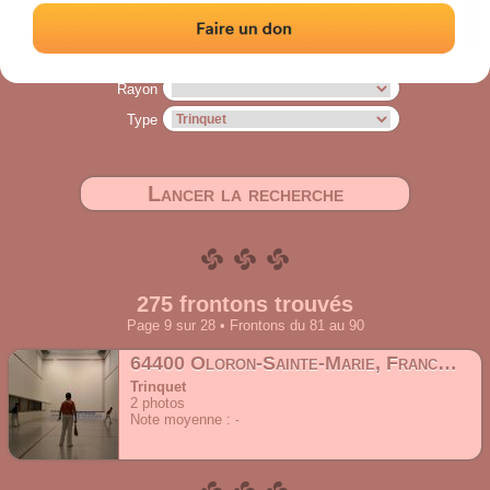
évaluées « à vol d'oiseau ».
Adresse
Rayon
Type
Lancer la recherche
275 frontons trouvés
Page 9 sur 28 • Frontons du 81 au 90
64400 Oloron-Sainte-Marie, France
4 Al
Trinquet
2
photos
Note moyenne :