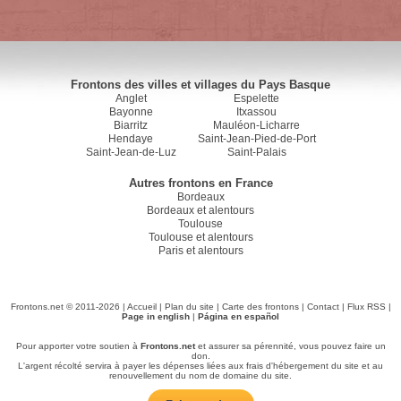
Frontons des villes et villages du Pays Basque
Anglet
Espelette
Bayonne
Itxassou
Biarritz
Mauléon-Licharre
Hendaye
Saint-Jean-Pied-de-Port
Saint-Jean-de-Luz
Saint-Palais
Autres frontons en France
Bordeaux
Bordeaux et alentours
Toulouse
Toulouse et alentours
Paris et alentours
Frontons.net © 2011-2026 |
Accueil
|
Plan du site
|
Carte des frontons
|
Contact
|
Flux RSS
|
Page in english
|
Página en español
Pour apporter votre soutien à
Frontons.net
et assurer sa pérennité, vous pouvez faire un
don.
L'argent récolté servira à payer les dépenses liées aux frais d'hébergement du site et au
renouvellement du nom de domaine du site.