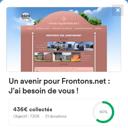
✕
4867
frontons
FRONTONS.NET
RECHERCHER UN FRONTON
PROPOSER UN FRONTON
Tous les trinquets - Page 9
Vous pouvez obtenir, à partir de ce formulaire de recherche, la liste des
frontons les plus proches de chez vous.
La recherche peut être effectuée dans un rayon de 5 à 50 kilomètres de
l'adresse d'origine*.
* Les distances affichées sur cette page sont dites orthodromiques, c'est-à-dire