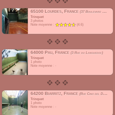
65100 Lourdes, France
37 Boulevard du Lapacca
Trinquet
3
photos
Note moyenne :
(4.6)
64000 Pau, France
3 Rue du Languedoc
Trinquet
1
photo
Note moyenne :
64200 Biarritz, France
Rue Cino del Duca
Trinquet
1
photo
Note moyenne :