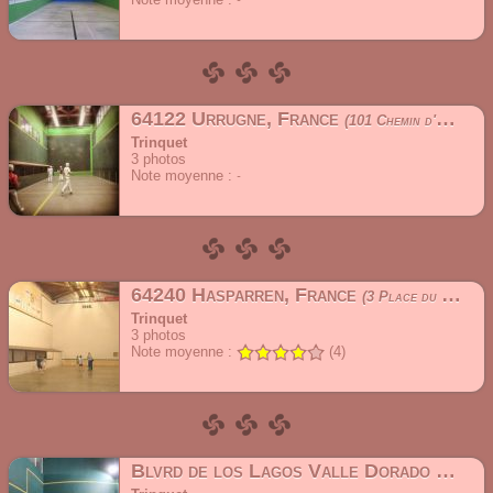
64122 Urrugne, France
101 Chemin d'Aguerrenborda
Trinquet
3
photos
Note moyenne :
64240 Hasparren, France
3 Place du Jeu de Paume
Trinquet
3
photos
Note moyenne :
(4)
Blvrd de los Lagos Valle Dorado 22890 Ensenada, B.C. Mexique