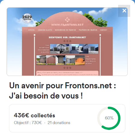
✕
4784
frontones
FRONTONS.NET
BUSCAR UN FRONTÓN
AÑADIR UN FRONTÓN
40530 Labenne, Francia
1 Rue des Merles
#1351
Trinquete