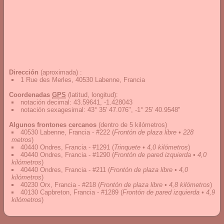
Dirección
(aproximada) :
1 Rue des Merles, 40530 Labenne, Francia
Coordenadas
GPS
(latitud, longitud):
notación decimal
:
43.59641, -1.428043
notación sexagesimal
:
43° 35' 47.076", -1° 25' 40.9548"
Algunos frontones cercanos
(dentro de 5 kilómetros)
40530 Labenne, Francia - #222
(
Frontón de plaza libre • 228
metros
)
40440 Ondres, Francia - #1291
(
Trinquete • 4,0 kilómetros
)
40440 Ondres, Francia - #1290
(
Frontón de pared izquierda • 4,0
kilómetros
)
40440 Ondres, Francia - #211
(
Frontón de plaza libre • 4,0
kilómetros
)
40230 Orx, Francia - #218
(
Frontón de plaza libre • 4,8 kilómetros
)
40130 Capbreton, Francia - #1289
(
Frontón de pared izquierda • 4,9
kilómetros
)