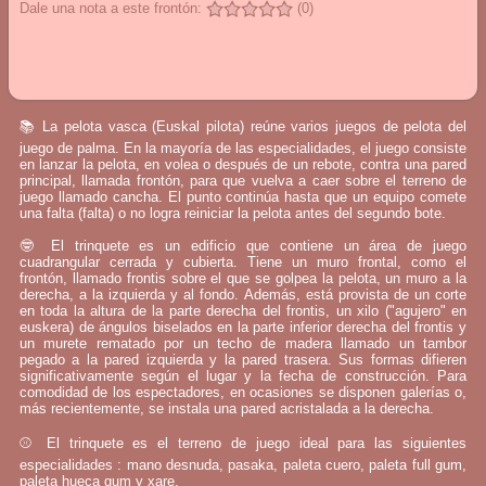
Dale una nota a este frontón:
(0)
📚 La pelota vasca (Euskal pilota) reúne varios juegos de pelota del
juego de palma. En la mayoría de las especialidades, el juego consiste
en lanzar la pelota, en volea o después de un rebote, contra una pared
principal, llamada frontón, para que vuelva a caer sobre el terreno de
juego llamado cancha. El punto continúa hasta que un equipo comete
una falta (falta) o no logra reiniciar la pelota antes del segundo bote.
🤓 El trinquete es un edificio que contiene un área de juego
cuadrangular cerrada y cubierta. Tiene un muro frontal, como el
frontón, llamado frontis sobre el que se golpea la pelota, un muro a la
derecha, a la izquierda y al fondo. Además, está provista de un corte
en toda la altura de la parte derecha del frontis, un xilo ("agujero" en
euskera) de ángulos biselados en la parte inferior derecha del frontis y
un murete rematado por un techo de madera llamado un tambor
pegado a la pared izquierda y la pared trasera. Sus formas difieren
significativamente según el lugar y la fecha de construcción. Para
comodidad de los espectadores, en ocasiones se disponen galerías o,
más recientemente, se instala una pared acristalada a la derecha.
⚾ El trinquete es el terreno de juego ideal para las siguientes
especialidades : mano desnuda, pasaka, paleta cuero, paleta full gum,
paleta hueca gum y xare.