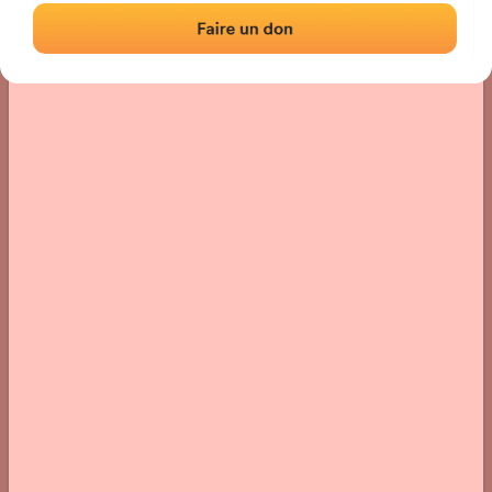
Localización
Fotos
Comentarios y reseñas
|
|
› Ubicación del frontón