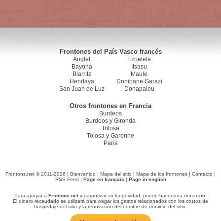
Frontones del País Vasco francés
Anglet
Ezpeleta
Bayona
Itsasu
Biarritz
Maule
Hendaya
Donibane Garazi
San Juan de Luz
Donapaleu
Otros frontones en Francia
Burdeos
Burdeos y Gironda
Tolosa
Tolosa y Garonne
París
Frontons.net © 2011-2026 |
Bienvenido
|
Mapa del sitio
|
Mapa de los frontones
|
Contacto
|
RSS Feed
|
Page en français
|
Page in english
Para apoyar a
Frontons.net
y garantizar su longevidad, puede hacer una donación.
El dinero recaudado se utilizará para pagar los gastos relacionados con los costos de
hospedaje del sitio y la renovación del nombre de dominio del sitio.