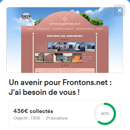
✕
4784
frontones
FRONTONS.NET
BUSCAR UN FRONTÓN
AÑADIR UN FRONTÓN
64120 Béhasque-Lapiste,
Francia
5 Etcheverria
#2009