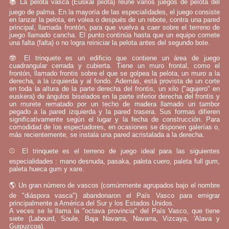
📚 La pelota vasca (Euskal pilota) reúne varios juegos de pelota del
juego de palma. En la mayoría de las especialidades, el juego consiste
en lanzar la pelota, en volea o después de un rebote, contra una pared
principal, llamada frontón, para que vuelva a caer sobre el terreno de
juego llamado cancha. El punto continúa hasta que un equipo comete
una falta (falta) o no logra reiniciar la pelota antes del segundo bote.
🤓 El trinquete es un edificio que contiene un área de juego
cuadrangular cerrada y cubierta. Tiene un muro frontal, como el
frontón, llamado frontis sobre el que se golpea la pelota, un muro a la
derecha, a la izquierda y al fondo. Además, está provista de un corte
en toda la altura de la parte derecha del frontis, un xilo ("agujero" en
euskera) de ángulos biselados en la parte inferior derecha del frontis y
un murete rematado por un techo de madera llamado un tambor
pegado a la pared izquierda y la pared trasera. Sus formas difieren
significativamente según el lugar y la fecha de construcción. Para
comodidad de los espectadores, en ocasiones se disponen galerías o,
más recientemente, se instala una pared acristalada a la derecha.
⚾ El trinquete es el terreno de juego ideal para las siguientes
especialidades : mano desnuda, pasaka, paleta cuero, paleta full gum,
paleta hueca gum y xare.
🌎 Un gran número de vascos (comúnmente agrupados bajo el nombre
de "diáspora vasca") abandonaron el País Vasco para emigrar
principalmente a América del Sur y los Estados Unidos.
A veces se le llama la "octava provincia" del País Vasco, que tiene
siete (Labourd, Soule, Baja Navarra, Navarra, Vizcaya, 'Alava y
Guipuzcoa).