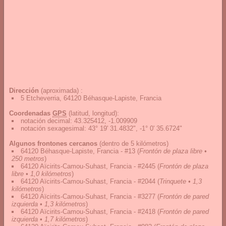
Dirección
(aproximada) :
5 Etcheverria, 64120 Béhasque-Lapiste, Francia
Coordenadas
GPS
(latitud, longitud):
notación decimal
:
43.325412, -1.009909
notación sexagesimal
:
43° 19' 31.4832", -1° 0' 35.6724"
Algunos frontones cercanos
(dentro de 5 kilómetros)
64120 Béhasque-Lapiste, Francia - #13
(
Frontón de plaza libre •
250 metros
)
64120 Aïcirits-Camou-Suhast, Francia - #2445
(
Frontón de plaza
libre • 1,0 kilómetros
)
64120 Aïcirits-Camou-Suhast, Francia - #2044
(
Trinquete • 1,3
kilómetros
)
64120 Aïcirits-Camou-Suhast, Francia - #3277
(
Frontón de pared
izquierda • 1,3 kilómetros
)
64120 Aïcirits-Camou-Suhast, Francia - #2418
(
Frontón de pared
izquierda • 1,7 kilómetros
)