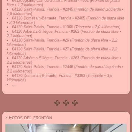
64120 Aïcirits-Camou-Suhast, Francia - #982
(
Frontón de plaza
libre • 1,7 kilómetros
)
64120 Saint-Palais, Francia - #2045
(
Frontón de pared izquierda •
1,8 kilómetros
)
64120 Domezain-Berraute, Francia - #2405
(
Frontón de plaza libre
• 2,0 kilómetros
)
64120 Saint-Palais, Francia - #1360
(
Trinquete • 2,0 kilómetros
)
64120 Arbérats-Sillègue, Francia - #262
(
Frontón de plaza libre •
2,1 kilómetros
)
64120 Saint-Palais, Francia - #26
(
Frontón de plaza libre • 2,2
kilómetros
)
64120 Saint-Palais, Francia - #27
(
Frontón de plaza libre • 2,2
kilómetros
)
64120 Arbérats-Sillègue, Francia - #263
(
Frontón de plaza libre •
2,2 kilómetros
)
64120 Saint-Palais, Francia - #2446
(
Frontón de pared izquierda •
2,2 kilómetros
)
64120 Domezain-Berraute, Francia - #3363
(
Trinquete • 3,5
kilómetros
)
...
› Fotos del frontón