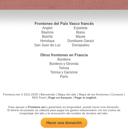
Frontones del País Vasco francés
Anglet
Ezpeleta
Bayona
Itsasu
Biarritz
Maule
Hendaya
Donibane Garazi
San Juan de Luz
Donapaleu
Otros frontones en Francia
Burdeos
Burdeos y Gironda
Tolosa
Tolosa y Garonne
París
Frontons.net © 2011-2026 |
Bienvenido
|
Mapa del sitio
|
Mapa de los frontones
|
Contacto
|
RSS Feed
|
Page en français
|
Page in english
Para apoyar a
Frontons.net
y garantizar su longevidad, puede hacer una donación.
El dinero recaudado se utilizará para pagar los gastos relacionados con los costos de
hospedaje del sitio y la renovación del nombre de dominio del sitio.
Hacer una donación