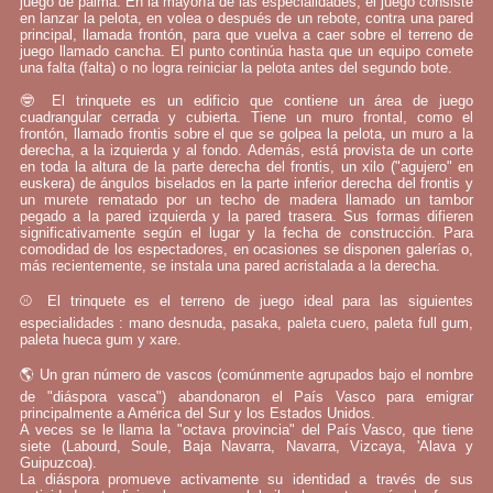
juego de palma. En la mayoría de las especialidades, el juego consiste
en lanzar la pelota, en volea o después de un rebote, contra una pared
principal, llamada frontón, para que vuelva a caer sobre el terreno de
juego llamado cancha. El punto continúa hasta que un equipo comete
una falta (falta) o no logra reiniciar la pelota antes del segundo bote.
🤓 El trinquete es un edificio que contiene un área de juego
cuadrangular cerrada y cubierta. Tiene un muro frontal, como el
frontón, llamado frontis sobre el que se golpea la pelota, un muro a la
derecha, a la izquierda y al fondo. Además, está provista de un corte
en toda la altura de la parte derecha del frontis, un xilo ("agujero" en
euskera) de ángulos biselados en la parte inferior derecha del frontis y
un murete rematado por un techo de madera llamado un tambor
pegado a la pared izquierda y la pared trasera. Sus formas difieren
significativamente según el lugar y la fecha de construcción. Para
comodidad de los espectadores, en ocasiones se disponen galerías o,
más recientemente, se instala una pared acristalada a la derecha.
⚾ El trinquete es el terreno de juego ideal para las siguientes
especialidades : mano desnuda, pasaka, paleta cuero, paleta full gum,
paleta hueca gum y xare.
🌎 Un gran número de vascos (comúnmente agrupados bajo el nombre
de "diáspora vasca") abandonaron el País Vasco para emigrar
principalmente a América del Sur y los Estados Unidos.
A veces se le llama la "octava provincia" del País Vasco, que tiene
siete (Labourd, Soule, Baja Navarra, Navarra, Vizcaya, 'Alava y
Guipuzcoa).
La diáspora promueve activamente su identidad a través de sus