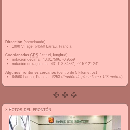
Dirección
(aproximada) :
1898 Village, 64560 Larrau, Francia
Coordenadas
GPS
(latitud, longitud):
notación decimal
:
43.017596, -0.9559
notación sexagesimal
:
43° 1' 3.3456", -0° 57' 21.24"
Algunos frontones cercanos
(dentro de 5 kilómetros)
64560 Larrau, Francia - #253
(
Frontón de plaza libre • 125 metros
)
› Fotos del frontón