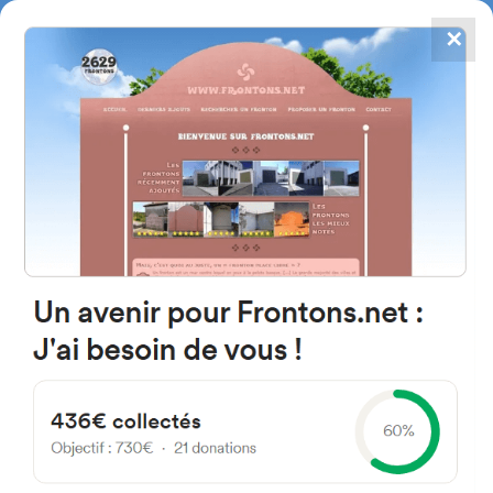
✕
4784
frontones
FRONTONS.NET
BUSCAR UN FRONTÓN
AÑADIR UN FRONTÓN
64560 Larrau, Francia
1898 Village
#2011
Trinquete