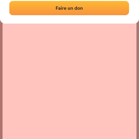
Localización
Fotos
Comentarios y reseñas
|
|
› Ubicación del frontón